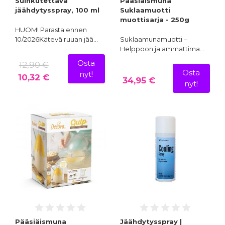
Suihkutettava
Pääsiäismuna
jäähdytysspray, 100 ml
Suklaamuotti
muottisarja - 250g
HUOM! Parasta ennen
10/2026Kätevä ruuan jää…
Suklaamunamuotti –
Helppoon ja ammattima…
Osta
12,90 €
Osta
nyt!
10,32 €
34,95 €
nyt!
Pääsiäismuna
Jäähdytysspray |