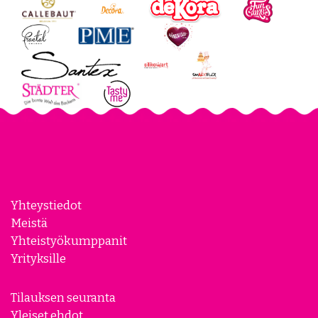
Yhteystiedot
Meistä
Yhteistyökumppanit
Yrityksille
Tilauksen seuranta
Yleiset ehdot