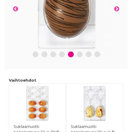
1
2
3
4
5
6
7
8
Vaihtoehdot
Suklaamuotti
Suklaamuotti