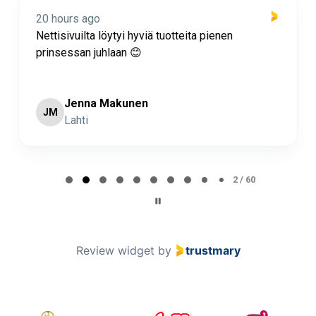
20 hours ago
Nettisivuilta löytyi hyviä tuotteita pienen
prinsessan juhlaan 😊
Jenna Makunen
JM
Lahti
Page 2 of 60
2 / 60
Review widget
by
trustmary