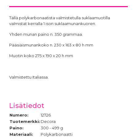
260 x 85 h mm
295 x 95 h mm
22,95 €
27,95 €
Tällä polykarbonaatista valmistetulla suklaamuotilla
valmistat kerralla 1 ison suklaamunankuoren.
Yhden munan paino n. 350 grammaa.
Pääsiäismunankoko n. 230 x 163 x 80 h mm
Muotin koko 275 x 190 x 20 h mm
Suklaamuotti
pääsiäismuna 1 kg, 330 X
215 X 105 mm
29,90 €
Valmistettu Italiassa.
Lisätiedot
Numero:
12726
Tuotemerkki:
Decora
Paino:
300 - 499 g
Materiaali:
Polykarbonaatti