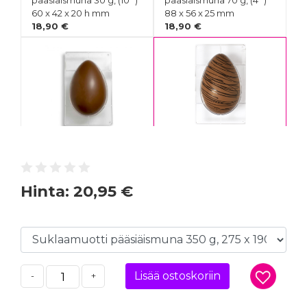
pääsiäismuna 30 g, (10 *)
pääsiäismuna 70 g, (4 *)
60 x 42 x 20 h mm
88 x 56 x 25 mm
18,90 €
18,90 €
Suklaamuotti
Suklaamuotti
pääsiäismuna 250 g, 135
pääsiäismuna 350 g, 275
X 205 X 75 mm
x 190 x 20 h mm
18,90 €
20,95 €
Hinta:
20,95 €
Lisää ostoskoriin
-
+
Suklaamuotti
Suklaamuotti
pääsiäismuna 500 g, 175 x
pääsiäismuna 750 g, 195 x