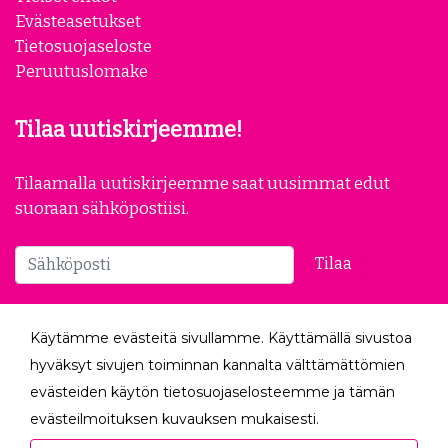
Evästeasetukset
Tietosuojaseloste
Peruutuslomake
Tilaa uutiskirjeemme!
Tilaamalla uutiskirjeemme saat uusimmat edut
suoraan sähköpostiisi.
Tilaa
Seuraa meitä
Käytämme evästeitä sivullamme. Käyttämällä sivustoa
hyväksyt sivujen toiminnan kannalta välttämättömien
evästeiden käytön tietosuojaselosteemme ja tämän
evästeilmoituksen kuvauksen mukaisesti.
Hyväksyessäsi analytiikka- ja markkinointievästeet