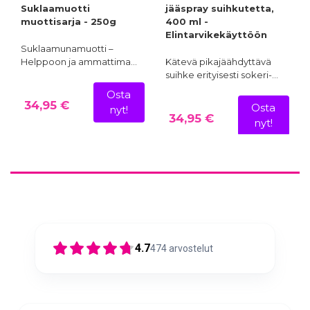
Suklaamuotti
jääspray suihkutetta,
muottisarja - 250g
400 ml -
Elintarvikekäyttöön
Suklaamunamuotti –
Helppoon ja ammattima…
Kätevä pikajäähdyttävä
suihke erityisesti sokeri-…
Osta
34,95 €
Osta
nyt!
34,95 €
nyt!
4.7
474
arvostelut