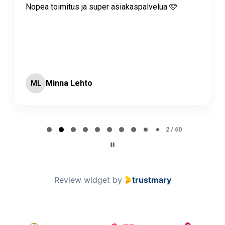
Nopea toimitus ja super asiakaspalvelua 🩷
Minna Lehto
ML
Page 2 of 60
2 / 60
Review widget
by
trustmary