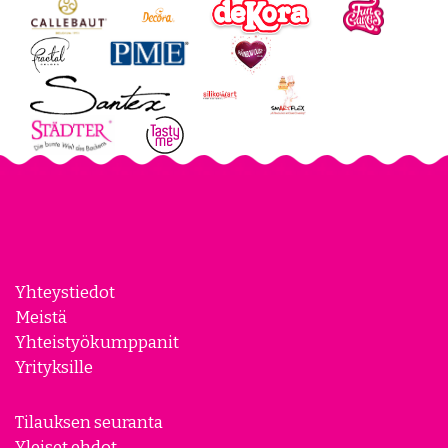
Yhteystiedot
Meistä
Yhteistyökumppanit
Yrityksille
Tilauksen seuranta
Yleiset ehdot