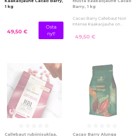
Kaakaojauhe Cacao Barry,
Musta kaakaojauhe Cacao
1 kg
Barry, 1 kg
Cacao Barry Callebaut Noir
Intense Kaakaojauhe on…
Osta
49,50 €
nyt!
49,50 €
Callebaut rubiinisuklaa,
Cacao Barry Alunga