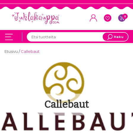
0
Haku
Etusivu
/
Callebaut
Callebaut