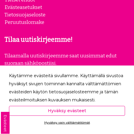
Evästeasetukset
Tietosuojaseloste
Peruutuslomake
Tilaa uutiskirjeemme!
Tilaamalla uutiskirjeemme saat uusimmat edut
suoraan sähköpostiisi.
Käytämme evästeitä sivullamme. Käyttämällä sivustoa
Tilaa
hyväksyt sivujen toiminnan kannalta välttämättömien
evästeiden käytön tietosuojaselosteemme ja tämän
Seuraa meitä
evästeilmoituksen kuvauksen mukaisesti.
Hyväksyessäsi analytiikka- ja markkinointievästeet
Hyväksy evästeet
autat meitä mittaamaan ja analysoimaan
Evästeet
Hyväksy vain välttämättömät
verkkosivumme toimintaa ja käyttöä (Analytiikka ja
Ota yhteyttä
tilastot) sekä tarjoamaan sinulle sinua itseäsi