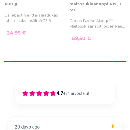
400 g
maitosuklaanappi 41%, 1
kg
Callebautin erittäin laadukas
rubiinisuklaa sisältää 33,6…
Cocoa Barryn Alunga™
Maitosuklaanapit joiden kaa…
24,95 €
59,50 €
4.7
474
arvostelut
20 days ago