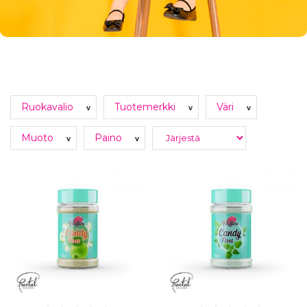
Ruokavalio
Tuotemerkki
Väri
v
v
v
Muoto
Paino
v
v