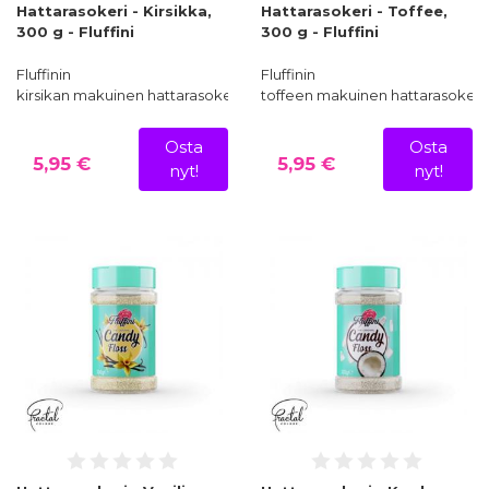
Hattarasokeri - Kirsikka,
Hattarasokeri - Toffee,
300 g - Fluffini
300 g - Fluffini
Fluffinin
Fluffinin
kirsikan makuinen hattarasoker…
toffeen makuinen hattarasokeri
Osta
Osta
5,95 €
5,95 €
nyt!
nyt!