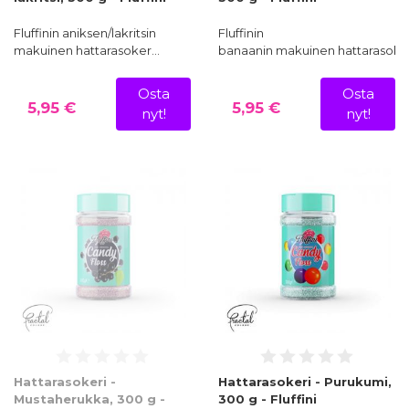
Fluffinin aniksen/lakritsin
Fluffinin
makuinen hattarasoker…
banaanin makuinen hattarasoke
Osta
Osta
5,95 €
5,95 €
nyt!
nyt!
Hattarasokeri -
Hattarasokeri - Purukumi,
Mustaherukka, 300 g -
300 g - Fluffini