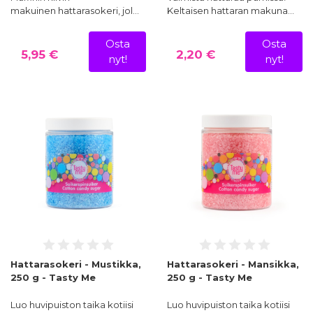
makuinen hattarasokeri, jol…
Keltaisen hattaran makuna…
Osta
Osta
5,95 €
2,20 €
nyt!
nyt!
Hattarasokeri - Mustikka,
Hattarasokeri - Mansikka,
250 g - Tasty Me
250 g - Tasty Me
Luo huvipuiston taika kotiisi
Luo huvipuiston taika kotiisi