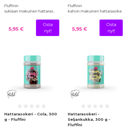
Fluffinin
Fluffinin
suklaan makuinen hattaras…
kahvin makuinen hattarasoke…
Osta
Osta
5,95 €
5,95 €
nyt!
nyt!
Hattarasokeri - Cola, 300
Hattarasokeri -
g - Fluffini
Seljankukka, 300 g -
Fluffini