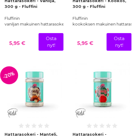
Hattarasokeri - Vanilja,
Hattarasokeri - Kookos,
300 g - Fluffini
300 g - Fluffini
Fluffinin
Fluffinin
vaniljan makuinen hattarasoker…
kookoksen makuinen hattaras
Osta
Osta
5,95 €
5,95 €
nyt!
nyt!
-20%
Hattarasokeri - Manteli,
Hattarasokeri -