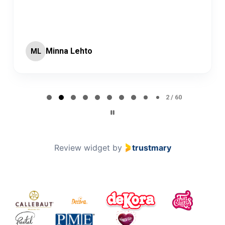
Minna Lehto
ML
Page 2 of 60
2 / 60
Review widget
by
trustmary