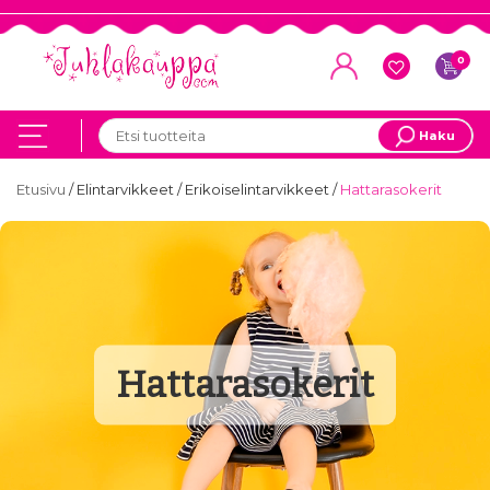
0
Haku
Etusivu
/
Elintarvikkeet
/
Erikoiselintarvikkeet
/
Hattarasokerit
Hattarasokerit