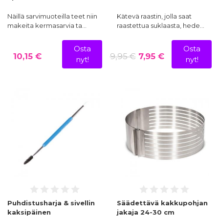
Näillä sarvimuoteilla teet niin
Kätevä raastin, jolla saat
makeita kermasarvia ta…
raastettua suklaasta, hede…
Osta
Osta
10,15 €
9,95 €
7,95 €
nyt!
nyt!
Puhdistusharja & sivellin
Säädettävä kakkupohjan
kaksipäinen
jakaja 24-30 cm