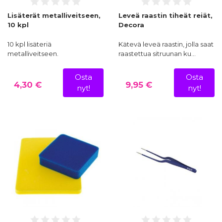
Lisäterät metalliveitseen,
Leveä raastin tiheät reiät,
10 kpl
Decora
10 kpl lisäteriä
Kätevä leveä raastin, jolla saat
metalliveitseen.
raastettua sitruunan ku…
Osta
Osta
4,30 €
9,95 €
nyt!
nyt!