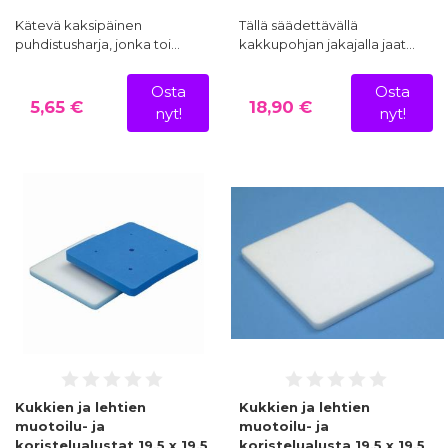
Kätevä kaksipäinen
Tällä säädettävällä
puhdistusharja, jonka toi…
kakkupohjan jakajalla jaat…
Osta
Osta
5,65 €
18,90 €
nyt!
nyt!
Kukkien ja lehtien
Kukkien ja lehtien
muotoilu- ja
muotoilu- ja
koristelualustat 19,5 x 19,5
koristelualusta 19,5 x 19,5