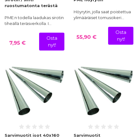
ruostumatonta terästä
Höyrytin, jolla saat poistettua
PME:n todella laadukas sirotin
ylimääräiset tomusokeri…
tiheällä teräsverkolla. I…
Osta
55,90 €
Osta
nyt!
7,95 €
nyt!
Sarvimuotit isot 40x160
Sarvimuotit