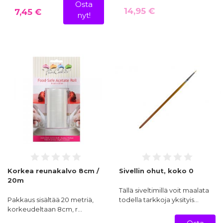
Osta
14,95 €
7,45 €
nyt!
Korkea reunakalvo 8cm /
Sivellin ohut, koko 0
20m
Tällä siveltimillä voit maalata
Pakkaus sisältää 20 metriä,
todella tarkkoja yksityis…
korkeudeltaan 8cm, r…