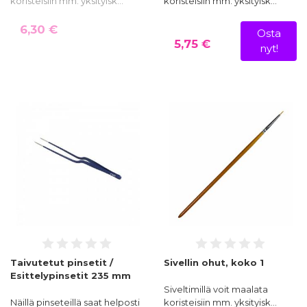
koristeisiin mm. yksityisk…
koristeisiin mm. yksityisk…
6,30 €
Osta
5,75 €
nyt!
Taivutetut pinsetit /
Sivellin ohut, koko 1
Esittelypinsetit 235 mm
Siveltimillä voit maalata
Näillä pinseteillä saat helposti
koristeisiin mm. yksityisk…