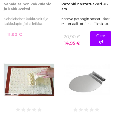
Sahalaitainen kakkulapio
Patonki nostatuskori 36
ja kakkuveitsi
cm
Sahalaitaiset kakkuveitsi ja
Kätevä patongin nostatuskori.
kakkulapio, joilla leikka…
Materiaali rottinkia. Tässä ko…
11,90 €
Osta
20,90 €
nyt!
14,95 €