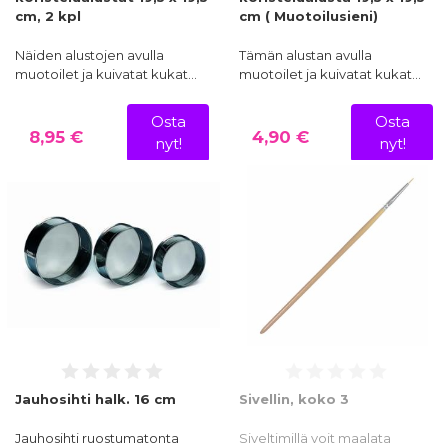
cm, 2 kpl
cm ( Muotoilusieni)
Näiden alustojen avulla
Tämän alustan avulla
muotoilet ja kuivatat kukat…
muotoilet ja kuivatat kukat…
Osta
Osta
8,95 €
4,90 €
nyt!
nyt!
Jauhosihti halk. 16 cm
Sivellin, koko 3
Jauhosihti ruostumatonta
Siveltimillä voit maalata