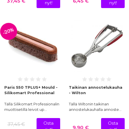
37,45 €
6,45 €
nyt!
nyt!
-20%
Paris 550 TPLUS+ Mould -
Taikinan annostelukauha
Silikomart Professional
- Wilton
Tällä Silikomart Professionalin
Tällä Wiltonin taikinan
muottisetillä leivot up…
annostelukauhalla annoste…
Osta
Osta
37,45 €
9,90 €