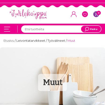
0
Haku
Etusivu
/
Leivontatarvikkeet
/
Työvälineet
/
Muut
Muut