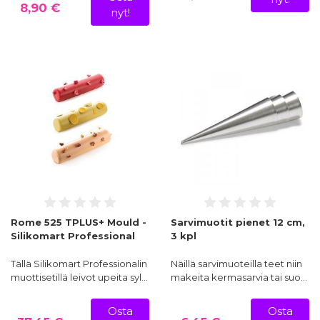
8,90 €
nyt!
Rome 525 TPLUS+ Mould -
Sarvimuotit pienet 12 cm,
Silikomart Professional
3 kpl
Tällä Silikomart Professionalin
Näillä sarvimuoteilla teet niin
muottisetillä leivot upeita syl…
makeita kermasarvia tai suo…
Osta
Osta