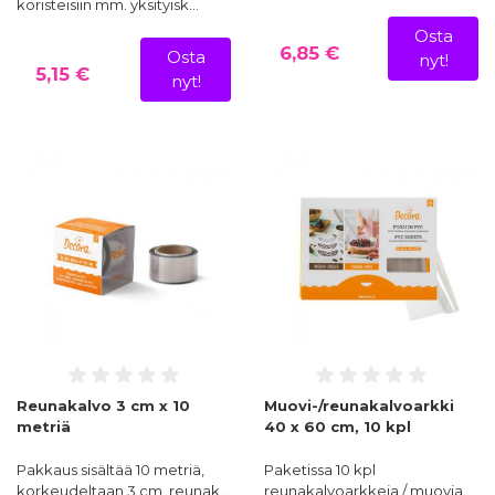
koristeisiin mm. yksityisk…
Osta
6,85 €
Osta
nyt!
5,15 €
nyt!
Reunakalvo 3 cm x 10
Muovi-/reunakalvoarkki
metriä
40 x 60 cm, 10 kpl
Pakkaus sisältää 10 metriä,
Paketissa 10 kpl
korkeudeltaan 3 cm, reunak…
reunakalvoarkkeja / muovia…