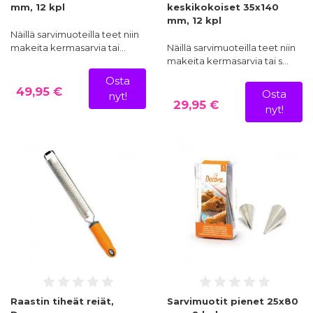
mm, 12 kpl
keskikokoiset 35x140
mm, 12 kpl
Näillä sarvimuoteilla teet niin
makeita kermasarvia tai…
Näillä sarvimuoteilla teet niin
makeita kermasarvia tai s…
Osta
49,95 €
Osta
nyt!
29,95 €
nyt!
Raastin tiheät reiät,
Sarvimuotit pienet 25x80