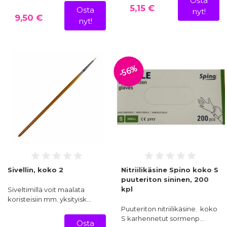
Osta
5,15 €
Osta
nyt!
9,50 €
nyt!
-56%
Sivellin, koko 2
Nitriilikäsine Spino koko S
puuteriton sininen, 200
kpl
Siveltimillä voit maalata
koristeisiin mm. yksityisk…
Puuteriton nitriilikäsine. koko
S karhennetut sormenp…
Osta