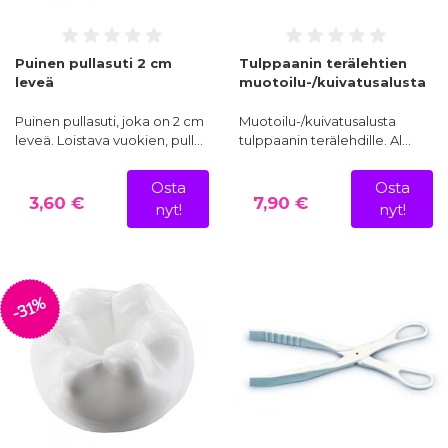
Puinen pullasuti 2 cm
Tulppaanin terälehtien
leveä
muotoilu-/kuivatusalusta
Puinen pullasuti, joka on 2 cm
Muotoilu-/kuivatusalusta
leveä. Loistava vuokien, pull…
tulppaanin terälehdille. Al…
Osta
Osta
3,60 €
7,90 €
nyt!
nyt!
-31%