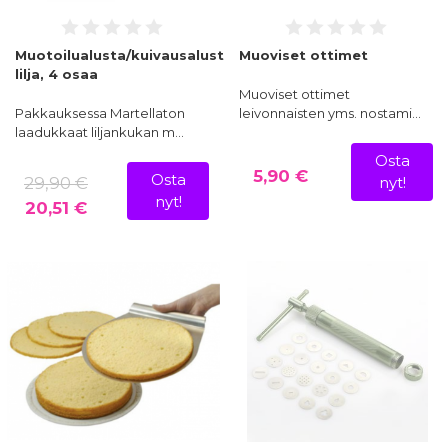
Muotoilualusta/kuivausalusta
Muoviset ottimet
lilja, 4 osaa
Muoviset ottimet
Pakkauksessa Martellaton
leivonnaisten yms. nostami…
laadukkaat liljankukan m…
Osta
5,90 €
Osta
29,90 €
nyt!
nyt!
20,51 €