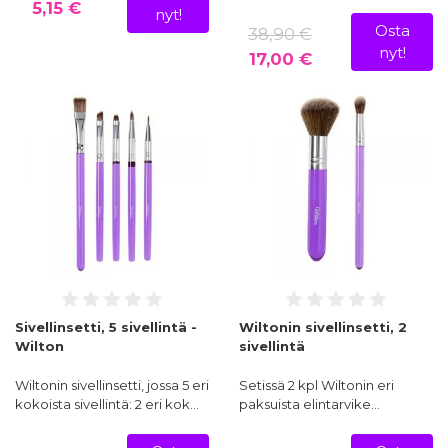
5,15 €
nyt!
Osta
38,90 €
nyt!
17,00 €
Sivellinsetti, 5 sivellintä -
Wiltonin sivellinsetti, 2
Wilton
sivellintä
Wiltonin sivellinsetti, jossa 5 eri
Setissä 2 kpl Wiltonin eri
kokoista sivellintä: 2 eri kok…
paksuista elintarvike…