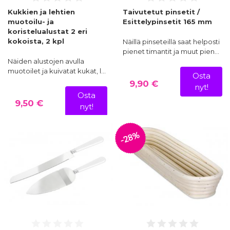
Kukkien ja lehtien
Taivutetut pinsetit /
muotoilu- ja
Esittelypinsetit 165 mm
koristelualustat 2 eri
kokoista, 2 kpl
Näillä pinseteillä saat helposti
pienet timantit ja muut pien…
Näiden alustojen avulla
muotoilet ja kuivatat kukat, l…
Osta
9,90 €
nyt!
Osta
9,50 €
nyt!
-28%