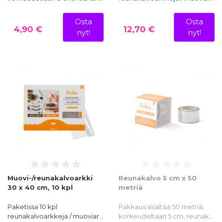
Osta
Osta
4,90 €
12,70 €
nyt!
nyt!
Muovi-/reunakalvoarkki
Reunakalvo 5 cm x 50
30 x 40 cm, 10 kpl
metriä
Paketissa 10 kpl
Pakkaus sisältää 50 metriä,
reunakalvoarkkeja / muoviar…
korkeudeltaan 5 cm, reunak…