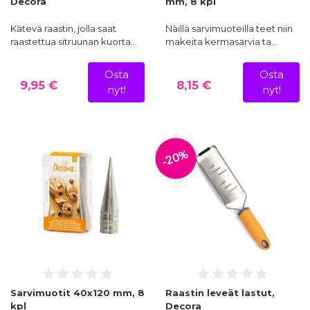
Decora
mm, 8 kpl
Kätevä raastin, jolla saat
Näillä sarvimuoteilla teet niin
raastettua sitruunan kuorta…
makeita kermasarvia ta…
Osta
Osta
9,95 €
8,15 €
nyt!
nyt!
-20%
Sarvimuotit 40x120 mm, 8
Raastin leveät lastut,
kpl
Decora