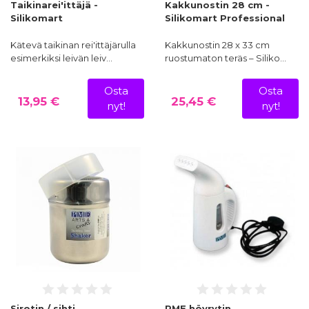
Taikinarei'ittäjä -
Kakkunostin 28 cm -
Silikomart
Silikomart Professional
Kätevä taikinan rei'ittäjärulla
Kakkunostin 28 x 33 cm
esimerkiksi leivän leiv…
ruostumaton teräs – Siliko…
Osta
Osta
13,95 €
25,45 €
nyt!
nyt!
Sirotin / sihti
PME höyrytin