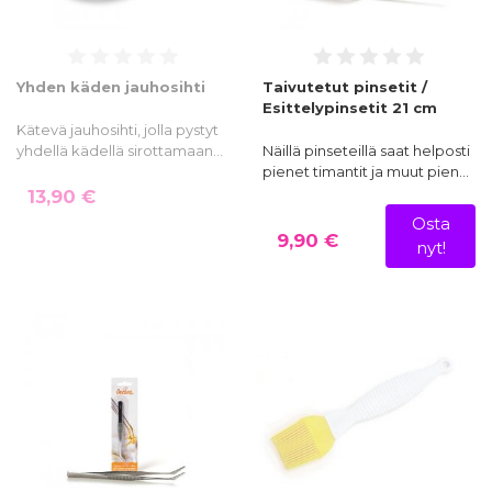
Yhden käden jauhosihti
Taivutetut pinsetit /
Esittelypinsetit 21 cm
Kätevä jauhosihti, jolla pystyt
yhdellä kädellä sirottamaan…
Näillä pinseteillä saat helposti
pienet timantit ja muut pien…
13,90 €
Osta
9,90 €
nyt!