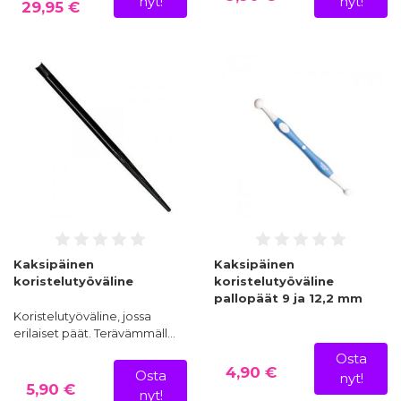
nyt!
nyt!
29,95 €
Kaksipäinen
Kaksipäinen
koristelutyöväline
koristelutyöväline
pallopäät 9 ja 12,2 mm
Koristelutyöväline, jossa
erilaiset päät. Terävämmäll…
Osta
4,90 €
Osta
nyt!
5,90 €
nyt!