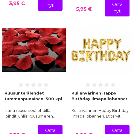
3,95 €
Osta
nyt!
5,95 €
nyt!
Ruusunterälehdet
Kullanvärinen Happy
tummanpunainen, 500 kpl
Birthday ilmapallobanneri
Näillä ruusunterälehdillä
Kullanvärinen Happy Birthday
loihdit juhliisi ruusumeren…
ilmapallobanneri. Et tarvit…
Osta
Osta