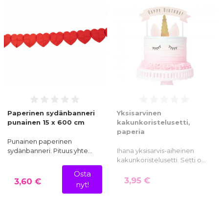
Paperinen sydänbanneri
Yksisarvinen
punainen 15 x 600 cm
kakunkoristelusetti,
paperia
Punainen paperinen
sydänbanneri. Pituus yhte…
Ihana yksisarvis-aiheinen
kakunkoristelusetti. Setti o…
Osta
3,95 €
3,60 €
nyt!