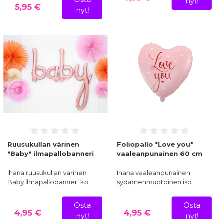
nyt!
5,95 €
nyt!
Ruusukullan värinen
Foliopallo "Love you"
"Baby" ilmapallobanneri
vaaleanpunainen 60 cm
Ihana ruusukullan värinen
Ihana vaaleanpunainen
Baby ilmapallobanneri ko…
sydämenmuotoinen iso…
Osta
Osta
4,95 €
4,95 €
nyt!
nyt!