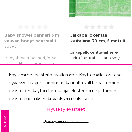
Baby shower banneri 3 m
Jalkapallokenttä
vauvan bodyt neutraalit
kaitaliina 30 cm, 5 metriä
sävyt
Jalkapallokenttä-aiheinen
Baby shower banneri, jossa
kaitaliina. Kaitaliinan levey…
neutraalit sävyt. Bannerin pi…
Osta
Käytämme evästeitä sivullamme. Käyttämällä sivustoa
4,90 €
9,90 €
nyt!
hyväksyt sivujen toiminnan kannalta välttämättömien
evästeiden käytön tietosuojaselosteemme ja tämän
evästeilmoituksen kuvauksen mukaisesti.
Hyväksyessäsi analytiikka- ja markkinointievästeet
Hyväksy evästeet
autat meitä mittaamaan ja analysoimaan
Evästeet
Hyväksy vain välttämättömät
verkkosivumme toimintaa ja käyttöä (Analytiikka ja
Ota yhteyttä
tilastot) sekä tarjoamaan sinulle sinua itseäsi