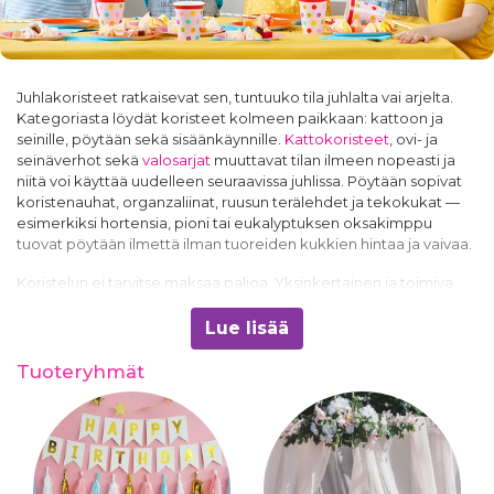
Juhlakoristeet ratkaisevat sen, tuntuuko tila juhlalta vai arjelta.
Kategoriasta löydät koristeet kolmeen paikkaan: kattoon ja
seinille, pöytään sekä sisäänkäynnille.
Kattokoristeet
, ovi- ja
seinäverhot sekä
valosarjat
muuttavat tilan ilmeen nopeasti ja
niitä voi käyttää uudelleen seuraavissa juhlissa. Pöytään sopivat
koristenauhat, organzaliinat, ruusun terälehdet ja tekokukat —
esimerkiksi hortensia, pioni tai eukalyptuksen oksakimppu
tuovat pöytään ilmettä ilman tuoreiden kukkien hintaa ja vaivaa.
Koristelun ei tarvitse maksaa paljoa. Yksinkertainen ja toimiva
tapa on valita kaksi tai kolme väriä ja toistaa niitä: sama sävy
lippuviireissä, lautasliinoissa ja pöytäkoristeissa näyttää harkitulta,
Lue lisää
vaikka osat olisivat edullisia.
Konfetit ja konfettitykit
ovat pieni
yksityiskohta, joka näkyy kuvissa. Jos juhlissa on kakku, katso
Tuoteryhmät
myös koristekukat kakkuun sekä
kakkukoristeet ja -kynttilät
—
kakku on useimmiten se kohta, jota kuvataan eniten.