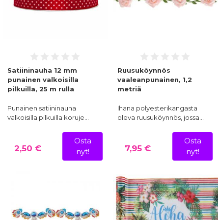
Satiininauha 12 mm
Ruusuköynnös
punainen valkoisilla
vaaleanpunainen, 1,2
pilkuilla, 25 m rulla
metriä
Punainen satiininauha
Ihana polyesterikangasta
valkoisilla pilkuilla koruje…
oleva ruusuköynnös, jossa…
Osta
Osta
2,50 €
7,95 €
nyt!
nyt!