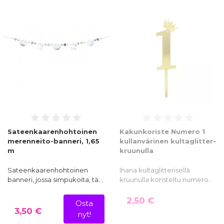
Sateenkaarenhohtoinen
Kakunkoriste Numero 1
merenneito-banneri, 1,65
kullanvärinen kultaglitter-
m
kruunulla
Sateenkaarenhohtoinen
Ihana kultaglitterisellä
banneri, jossa simpukoita, tä…
kruunulla koristeltu numero…
2,50 €
Osta
3,50 €
nyt!