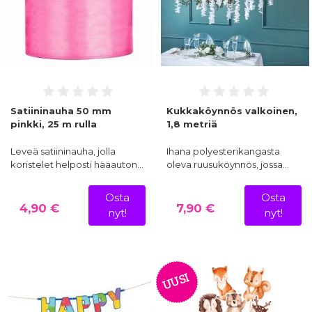
Satiininauha 50 mm
Kukkaköynnös valkoinen,
pinkki, 25 m rulla
1,8 metriä
Leveä satiininauha, jolla
Ihana polyesterikangasta
koristelet helposti hääauton…
oleva ruusuköynnös, jossa…
Osta
Osta
4,90 €
7,90 €
nyt!
nyt!
UUSI