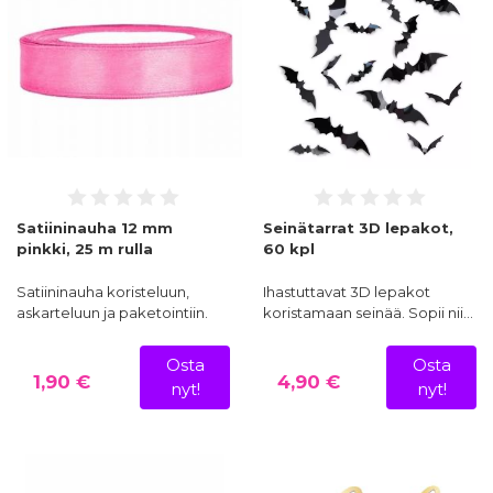
Satiininauha 12 mm
Seinätarrat 3D lepakot,
pinkki, 25 m rulla
60 kpl
Satiininauha koristeluun,
Ihastuttavat 3D lepakot
askarteluun ja paketointiin.
koristamaan seinää. Sopii nii…
Osta
Osta
1,90 €
4,90 €
nyt!
nyt!