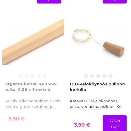
Organza kaitaliina snow
LED-valoköynnös pulloon
kulta, 0,36 x 9 metriä
korkilla
Kaunis kullanhohtoinen 36 cm
Kätevä LED-valoköynnös,
leveä organzakaitaliina, jo…
jonka voi laittaa pulloon. Kö…
5,90 €
Osta
3,90 €
nyt!