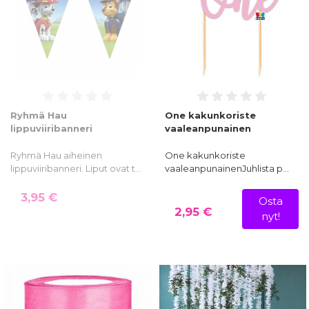
Ryhmä Hau
One kakunkoriste
lippuviiribanneri
vaaleanpunainen
Ryhmä Hau aiheinen
One kakunkoriste
lippuviiribanneri. Liput ovat t…
vaaleanpunainenJuhlista p…
3,95 €
Osta
2,95 €
nyt!