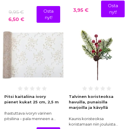
Osta
3,95 €
Osta
9,95 €
nyt!
nyt!
6,50 €
Organza ja organzaliinat
Autonkoristeet
Pitsi kaitaliina ivory
Talvinen koristeoksa
pienet kukat 25 cm, 2,5 m
havuilla, punaisilla
Pöytäkoristeet
marjoilla ja kävyllä
Ihastuttava ivoryn värinen
pitsiliina – pala menneen a…
Kaunis koristeoksa
koristamaan niin jouluista…