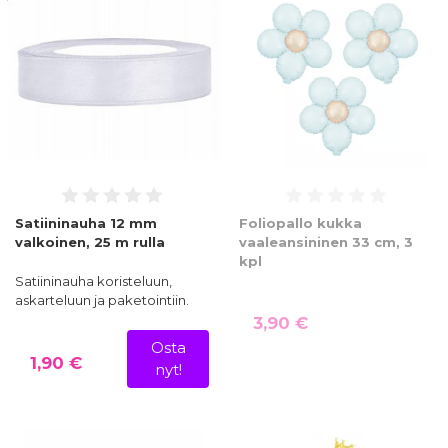
Satiininauha 12 mm
Foliopallo kukka
valkoinen, 25 m rulla
vaaleansininen 33 cm, 3
kpl
Satiininauha koristeluun,
askarteluun ja paketointiin.
3,90 €
Osta
1,90 €
nyt!