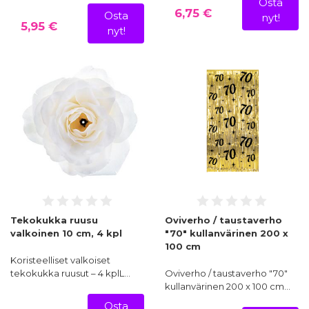
Osta
6,75 €
Osta
nyt!
5,95 €
nyt!
Tekokukka ruusu
Oviverho / taustaverho
valkoinen 10 cm, 4 kpl
"70" kullanvärinen 200 x
100 cm
Koristeelliset valkoiset
tekokukka ruusut – 4 kplL…
Oviverho / taustaverho "70"
kullanvärinen 200 x 100 cm…
Osta