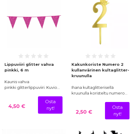
Lippuviiri glitter vahva
Kakunkoriste Numero 2
pinkki, 6 m
kullanvärinen kultaglitter-
kruunulla
Kaunis vahva
pinkki glitterlippuviiri. Kuvio…
Ihana kultaglitterisellä
kruunulla koristeltu numero…
Osta
4,50 €
Osta
nyt!
2,50 €
nyt!