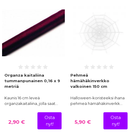
Organza kaitaliina
Pehmeä
tummanpunainen 0,16 x 9
hämähäkinverkko
metriä
valkoinen 150 cm
Kaunis 16 cm leveä
Halloween-koristeeksi ihana
organzakaitaliina, jolla saat…
pehmeä hämähäkinverkk…
Osta
Osta
2,90 €
5,90 €
nyt!
nyt!