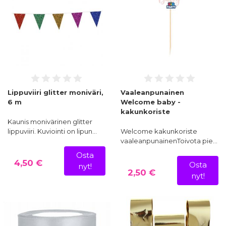
Lippuviiri glitter moniväri,
Vaaleanpunainen
6 m
Welcome baby -
kakunkoriste
Kaunis monivärinen glitter
lippuviiri. Kuviointi on lipun…
Welcome kakunkoriste
vaaleanpunainenToivota pie…
Osta
4,50 €
Osta
nyt!
2,50 €
nyt!