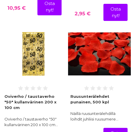
Osta
10,95 €
Osta
nyt!
2,95 €
nyt!
Oviverho / taustaverho
Ruusunterälehdet
"50" kullanvärinen 200 x
punainen, 500 kpl
100 cm
Näillä ruusunterälehdillä
Oviverho / taustaverho "50"
loihdit juhliisi ruusumere…
kullanvärinen 200 x 100 cm…