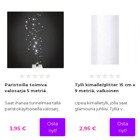
Paristoilla toimiva
Tylli kimalle/glitter 15 cm x
valosarja 5 metriä
9 metriä, valkoinen
Saat ihanaa tunnelmaa tällä
Upea kimalletylli, jolla saat
paristokäyttöisellä valosarj…
glamouria juhliisi. Tylliä v…
Osta
Osta
3,95 €
2,95 €
nyt!
nyt!