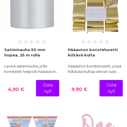
Satiininauha 50 mm
Hääauton koristelusetti
hopea, 25 m rulla
kiiltävä kulta
Leveä satiininauha, jolla
Hääauton koristelusetti, jossa
koristelet helposti hääauton…
kiiltävää kultaa olevat ruse…
Osta
Osta
4,90 €
9,90 €
nyt!
nyt!