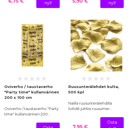
6,75 €
5,90 €
nyt!
nyt!
Oviverho / taustaverho
Ruusunterälehdet kulta,
"Party time" kullanvärinen
500 kpl
200 x 100 cm
Näillä ruusunterälehdillä
Oviverho / taustaverho "Party
loihdit juhliisi ruusumer…
time" kullanvärinen 200…
Osta
7,95 €
Osta