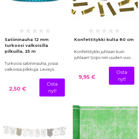
Satiininauha 12 mm
Konfettitykki kulta 80 cm
turkoosi valkoisilla
pilkuilla, 25 m
Konfettitykki juhlaan kuin
juhlaan! Sopii niin uuden vuo…
Turkoosi satiininauha, jossa
valkoisia pilkkuja. Leveys…
Osta
9,95 €
nyt!
Osta
2,50 €
nyt!