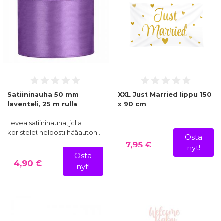
Satiininauha 50 mm
XXL Just Married lippu 150
laventeli, 25 m rulla
x 90 cm
Leveä satiininauha, jolla
koristelet helposti hääauton…
Osta
7,95 €
nyt!
Osta
4,90 €
nyt!