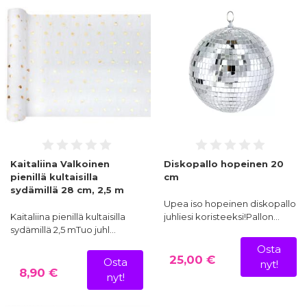
Kaitaliina Valkoinen
Diskopallo hopeinen 20
pienillä kultaisilla
cm
sydämillä 28 cm, 2,5 m
Upea iso hopeinen diskopallo
Kaitaliina pienillä kultaisilla
juhliesi koristeeksi!Pallon…
sydämillä 2,5 mTuo juhl…
Osta
25,00 €
Osta
nyt!
8,90 €
nyt!