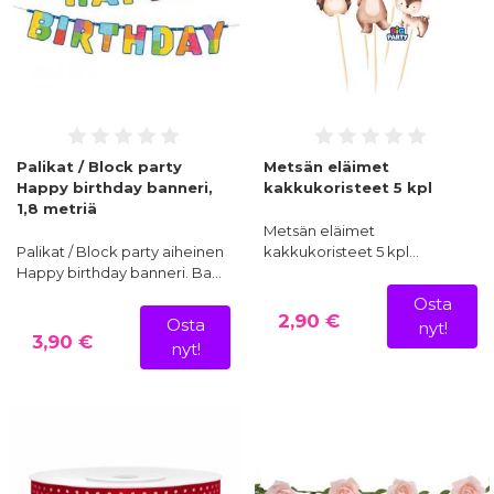
Palikat / Block party
Metsän eläimet
Happy birthday banneri,
kakkukoristeet 5 kpl
1,8 metriä
Metsän eläimet
Palikat / Block party aiheinen
kakkukoristeet 5 kpl…
Happy birthday banneri. Ba…
Osta
2,90 €
Osta
nyt!
3,90 €
nyt!