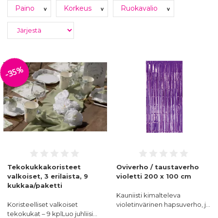
Paino
Korkeus
Ruokavalio
v
v
v
Valot & valosarjat
Kakkukoristeet ja -
kynttilät
-35%
Tekokukkakoristeet
Oviverho / taustaverho
Ruusun terälehdet
Koristenauhat
valkoiset, 3 erilaista, 9
violetti 200 x 100 cm
kukkaa/paketti
Kauniisti kimalteleva
Koristeelliset valkoiset
violetinvärinen hapsuverho, j…
tekokukat – 9 kplLuo juhliisi…