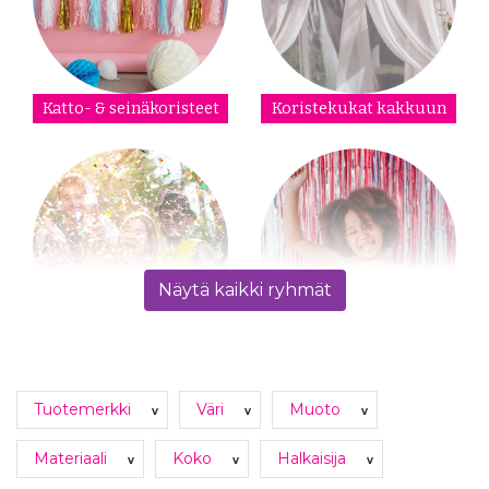
Katto- & seinäkoristeet
Koristekukat kakkuun
Näytä kaikki ryhmät
Konfetit & konfettitykit
Ovi- & seinäverhot
Tuotemerkki
Väri
Muoto
v
v
v
Materiaali
Koko
Halkaisija
v
v
v