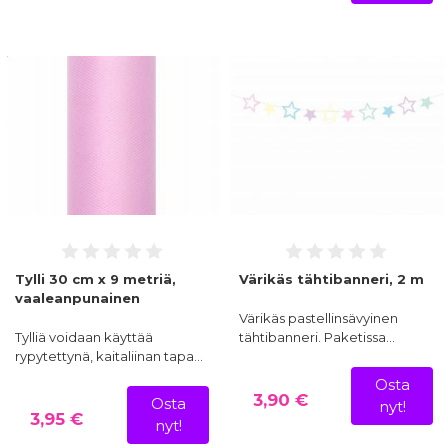
Tylli 30 cm x 9 metriä,
Värikäs tähtibanneri, 2 m
vaaleanpunainen
Värikäs pastellinsävyinen
Tylliä voidaan käyttää
tähtibanneri. Paketissa…
rypytettynä, kaitaliinan tapa…
Osta
3,90 €
Osta
nyt!
3,95 €
nyt!