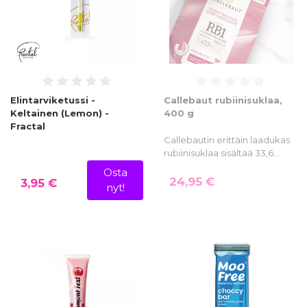
Elintarviketussi -
Callebaut rubiinisuklaa,
Keltainen (Lemon) -
400 g
Fractal
Callebautin erittäin laadukas
rubiinisuklaa sisältää 33,6…
Osta
24,95 €
3,95 €
nyt!