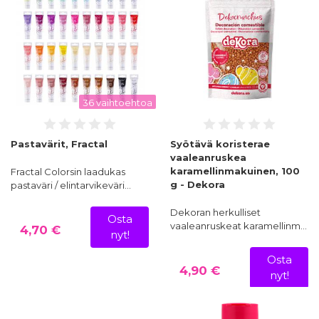
36 vaihtoehtoa
Pastavärit, Fractal
Syötävä koristerae
vaaleanruskea
karamellinmakuinen, 100
Fractal Colorsin laadukas
g - Dekora
pastaväri / elintarvikeväri…
Dekoran herkulliset
Osta
vaaleanruskeat karamellinm…
4,70 €
nyt!
Osta
4,90 €
nyt!