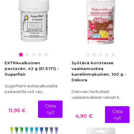
EXTRAvalkoinen
Syötävä koristerae
pastaväri, 42 g (EI E171) -
vaaleanruskea
Sugarflair
kanelinmakuinen, 100 g -
Dekora
Sugarflairin extravalkoisella
pastavärillä voit värj…
Dekoran herkulliset
vaaleanruskean väriset k…
Osta
11,95 €
Osta
nyt!
4,90 €
nyt!