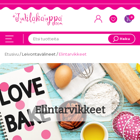
0
Haku
Etusivu
/
Leivontavälineet
/
Elintarvikkeet
Elintarvikkeet