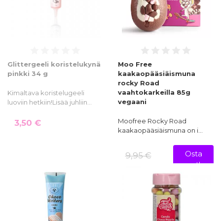
Glittergeeli koristelukynä
Moo Free
pinkki 34 g
kaakaopääsiäismuna
rocky Road
vaahtokarkeilla 85g
Kimaltava koristelugeeli
vegaani
luoviin hetkiin!Lisää juhliin…
Moofree Rocky Road
3,50 €
kaakaopääsiäismuna on i…
Osta
9,95 €
nyt!
4,98 €