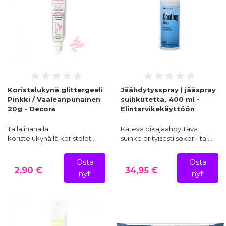
Koristelukynä glittergeeli
Jäähdytysspray | jääspray
Pinkki / Vaaleanpunainen
suihkutetta, 400 ml -
20g - Decora
Elintarvikekäyttöön
Tällä ihanalla
Kätevä pikajäähdyttävä
koristelukynällä koristelet…
suihke erityisesti sokeri- tai…
Osta
Osta
2,90 €
34,95 €
nyt!
nyt!