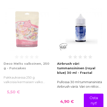
Deco Melts valkoinen, 250
Airbrush väri
g - Funcakes
tummansininen (royal
blue) 30 ml - Fractal
Pakkauksessa 250 g
valkoisia kermaisen valko…
Pullossa 30 ml tummansinistä
Airbrush väriä. Väri on riittoi…
5,50 €
Osta
4,90 €
nyt!