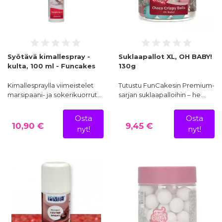
Syötävä kimallespray -
Suklaapallot XL, OH BABY!
kulta, 100 ml - Funcakes
130g
Kimallespraylla viimeistelet
Tutustu FunCakesin Premium-
marsipaani- ja sokerikuorrut…
sarjan suklaapalloihin – he…
Osta
Osta
10,90 €
9,45 €
nyt!
nyt!