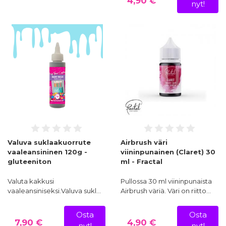
4,90 €
nyt!
Valuva suklaakuorrute
Airbrush väri
vaaleansininen 120g -
viininpunainen (Claret) 30
gluteeniton
ml - Fractal
Valuta kakkusi
Pullossa 30 ml viininpunaista
vaaleansiniseksi.Valuva sukl…
Airbrush väriä. Väri on riitto…
Osta
Osta
7,90 €
4,90 €
nyt!
nyt!