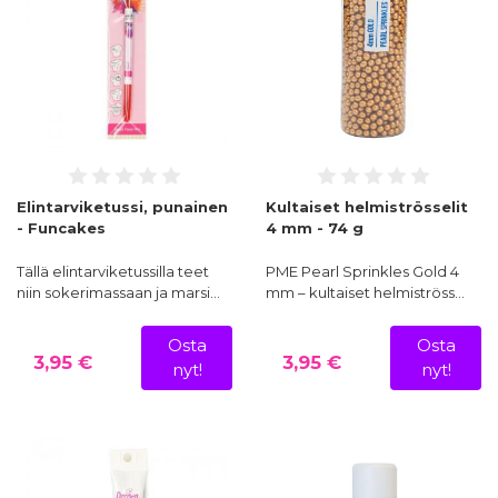
Elintarviketussi, punainen
Kultaiset helmiströsselit
- Funcakes
4 mm - 74 g
Tällä elintarviketussilla teet
PME Pearl Sprinkles Gold 4
niin sokerimassaan ja marsi…
mm – kultaiset helmiströss…
Osta
Osta
3,95 €
3,95 €
nyt!
nyt!