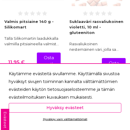
Valmis pitsiaine 140 g -
Suklaaväri rasvaliukoinen
Silikomart
violetti, 10 ml -
gluteeniton
Tällä Silikomartin laadukkalla
valmiilla pitsiaineella valmist…
Rasvaliukoinen
nestemäinen väri, jolla sa…
Osta
11,95 €
Osta
nyt!
3,90 €
nyt!
Käytämme evästeitä sivullamme. Käyttämällä sivustoa
hyväksyt sivujen toiminnan kannalta välttämättömien
evästeiden käytön tietosuojaselosteemme ja tämän
evästeilmoituksen kuvauksen mukaisesti.
Hyväksyessäsi analytiikka- ja markkinointievästeet
Hyväksy evästeet
autat meitä mittaamaan ja analysoimaan
Evästeet
Hyväksy vain välttämättömät
verkkosivumme toimintaa ja käyttöä (Analytiikka ja
Ota yhteyttä
tilastot) sekä tarjoamaan sinulle sinua itseäsi