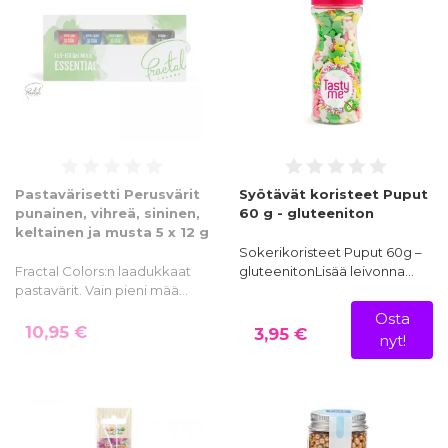
Pastavärisetti Perusvärit
Syötävät koristeet Puput
punainen, vihreä, sininen,
60 g - gluteeniton
keltainen ja musta 5 x 12 g
Sokerikoristeet Puput 60g –
Fractal Colors:n laadukkaat
gluteenitonLisää leivonna…
pastavärit. Vain pieni mää…
Osta
10,95 €
3,95 €
nyt!