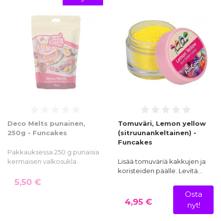
Deco Melts punainen,
Tomuväri, Lemon yellow
250g - Funcakes
(sitruunankeltainen) -
Funcakes
Pakkauksessa 250 g punaisia
kermaisen valkosukla…
Lisää tomuväriä kakkujen ja
koristeiden päälle. Levitä…
5,50 €
Osta
4,95 €
nyt!