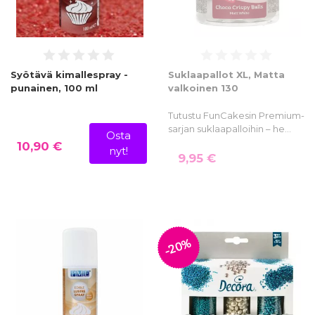
Syötävä kimallespray -
Suklaapallot XL, Matta
punainen, 100 ml
valkoinen 130
Tutustu FunCakesin Premium-
sarjan suklaapalloihin – he…
Osta
10,90 €
nyt!
9,95 €
-20%