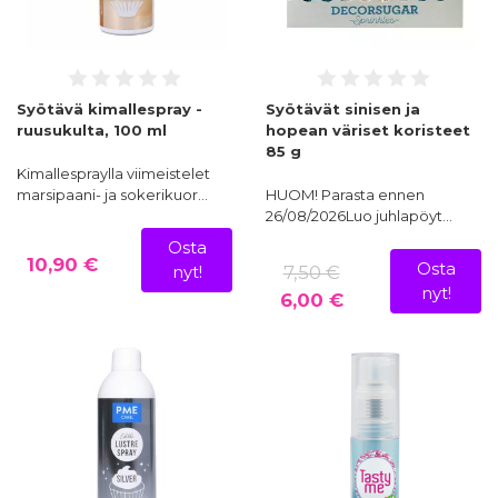
Syötävä kimallespray -
Syötävät sinisen ja
ruusukulta, 100 ml
hopean väriset koristeet
85 g
Kimallespraylla viimeistelet
marsipaani- ja sokerikuor…
HUOM! Parasta ennen
26/08/2026Luo juhlapöyt…
Osta
10,90 €
Osta
7,50 €
nyt!
nyt!
6,00 €