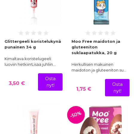
Glittergeeli koristelukynä
Moo Free maidoton ja
punainen 34 g
gluteeniton
suklaapatukka, 20 g
Kimaltava koristelugeeli
luoviin hetkiin!Lisää juhliin…
Herkullisen makuinen
maidoton ja gluteeniton su…
Osta
3,50 €
Osta
nyt!
1,75 €
nyt!
-50%