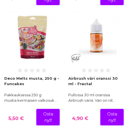
Deco Melts musta, 250 g -
Airbrush väri oranssi 30
Funcakes
ml - Fractal
Pakkauksessa 250 g
Pullossa 30 ml oranssia
mustia kermaisen valkosuk…
Airbrush väriä. Väri on riit…
Osta
Osta
5,50 €
4,90 €
nyt!
nyt!