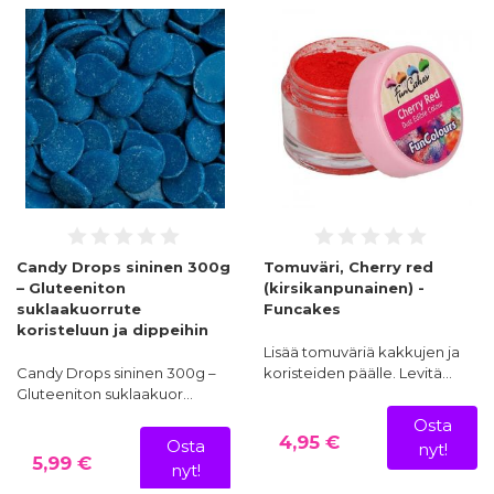
Candy Drops sininen 300g
Tomuväri, Cherry red
– Gluteeniton
(kirsikanpunainen) -
suklaakuorrute
Funcakes
koristeluun ja dippeihin
Lisää tomuväriä kakkujen ja
Candy Drops sininen 300g –
koristeiden päälle. Levitä…
Gluteeniton suklaakuor…
Osta
4,95 €
Osta
nyt!
5,99 €
nyt!