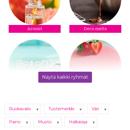
Aromit
Deco melts
Näytä kaikki ryhmät
Elintarvikevärit
Velvet spray
Ruokavalio
Tuotemerkki
Väri
v
v
v
Paino
Muoto
Halkaisija
v
v
v