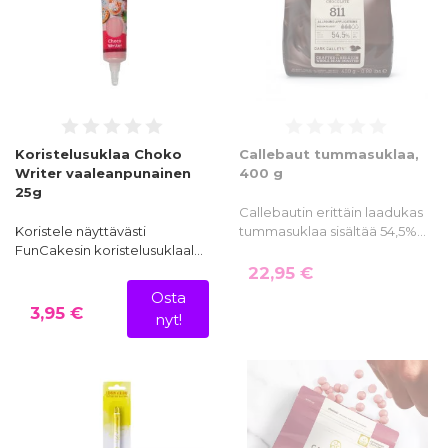
Koristelusuklaa Choko
Callebaut tummasuklaa,
Writer vaaleanpunainen
400 g
25g
Callebautin erittäin laadukas
Koristele näyttävästi
tummasuklaa sisältää 54,5%…
FunCakesin koristelusuklaal…
22,95 €
Osta
3,95 €
nyt!