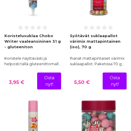
Koristelusuklaa Choko
Syötävät suklaapallot
Writer vaaleansininen 31 g
värimix mattapintainen
- gluteeniton
(iso), 70 g
Koristele näyttävästi ja
Ihanat mattapintaiset värimix
helposti tällä gluteenittomall…
suklaapallot. Paketissa 70 g…
Osta
Osta
3,95 €
5,50 €
nyt!
nyt!