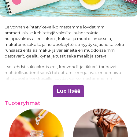
Leivonnan elintarvikevalikoimastamme löydät mm.
ammattilaisille kehitettyjä valmiita jauhoseoksia,
huippuvalmistajien sokeri-, kukka- ja muotoilumassoja,
makutomusokeita ja helppokäyttöisiä hyydykejauheita sekä
runsaasti erilaisia maku- ja väriaineita eri muodoissa mm.
pastavärit, geelit, kynät ja tussit sekä maalit ja sprayt.
Itse tehdyt suklaakoristeet, konvehdit ja tikkarit tarjoavat
mahdollisuuden itsensä toteuttamiseen ja ovat erinomaisia
lahjaideoita herkkusuille. Löydät valikoimastamme mm.
Callabautin suklaata
, eri makuisia ja värisiä choco- ja deco
melts nappeja, eri valmistajien suklaavärejä sekä runsaasti
Lue lisää
erilaisia
suklaamuotteja
.
Tuoteryhmät
Erikoiselintarvikkeista löydät mm. valmiita pikeereitä,
kreemiaineksia ja muita kuorrutteita, makusiirappeja,
elintarvikeliimaa ja paljon muuta. Mittava ja alati kasvava
leivontakoristevalikoimamme löytyy omana tuoteryhmänään
täältä
.