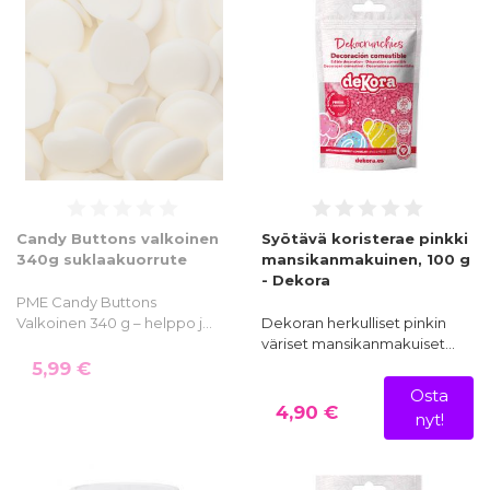
Candy Buttons valkoinen
Syötävä koristerae pinkki
340g suklaakuorrute
mansikanmakuinen, 100 g
- Dekora
PME Candy Buttons
Valkoinen 340 g – helppo j…
Dekoran herkulliset pinkin
väriset mansikanmakuiset…
5,99 €
Osta
4,90 €
nyt!