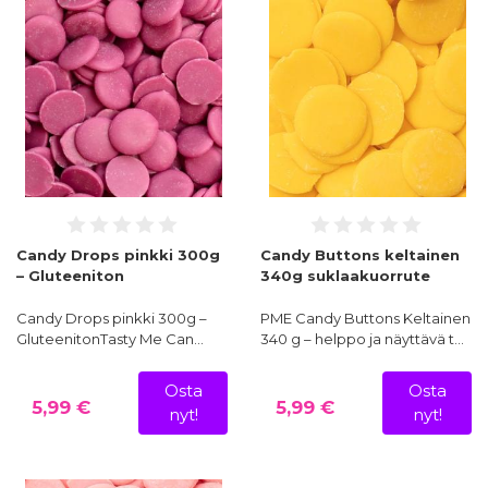
Candy Drops pinkki 300g
Candy Buttons keltainen
– Gluteeniton
340g suklaakuorrute
Candy Drops pinkki 300g –
PME Candy Buttons Keltainen
GluteenitonTasty Me Can…
340 g – helppo ja näyttävä t…
Osta
Osta
5,99 €
5,99 €
nyt!
nyt!