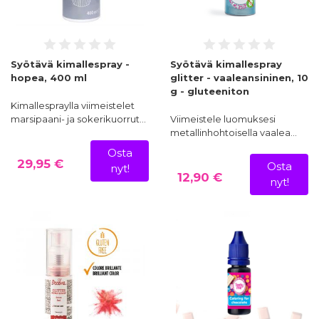
Syötävä kimallespray -
Syötävä kimallespray
hopea, 400 ml
glitter - vaaleansininen, 10
g - gluteeniton
Kimallespraylla viimeistelet
marsipaani- ja sokerikuorrut…
Viimeistele luomuksesi
metallinhohtoisella vaalea…
Osta
29,95 €
Osta
nyt!
12,90 €
nyt!