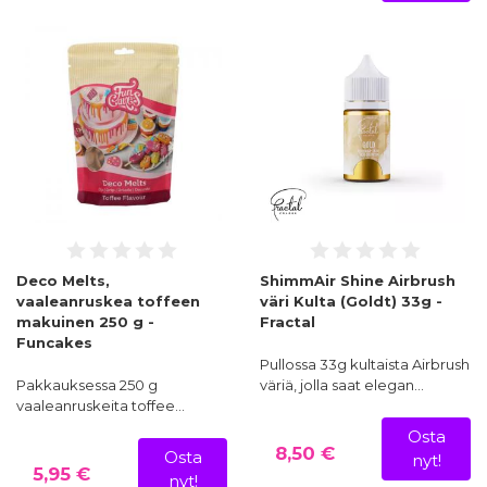
Deco Melts,
ShimmAir Shine Airbrush
vaaleanruskea toffeen
väri Kulta (Goldt) 33g -
makuinen 250 g -
Fractal
Funcakes
Pullossa 33g kultaista Airbrush
Pakkauksessa 250 g
väriä, jolla saat elegan…
vaaleanruskeita toffee…
Osta
8,50 €
Osta
nyt!
5,95 €
nyt!