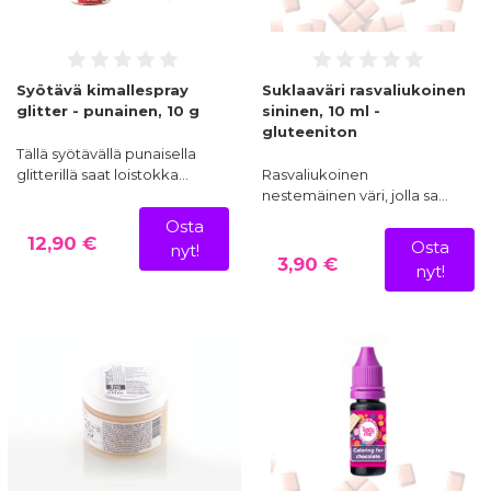
Syötävä kimallespray
Suklaaväri rasvaliukoinen
glitter - punainen, 10 g
sininen, 10 ml -
gluteeniton
Tällä syötävällä punaisella
glitterillä saat loistokka…
Rasvaliukoinen
nestemäinen väri, jolla sa…
Osta
12,90 €
Osta
nyt!
3,90 €
nyt!