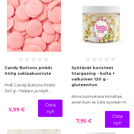
Candy Buttons pinkki
Syötävät koristeet
340g suklaakuorrute
Stargazing - kulta +
valkoinen 120 g -
gluteeniton
PME Candy Buttons Pinkki
340 g – helppo ja näytt…
Anna luomuksesi kimaltaa
aivan kuin se tulisi suoraan m…
Osta
5,99 €
nyt!
Osta
7,95 €
nyt!