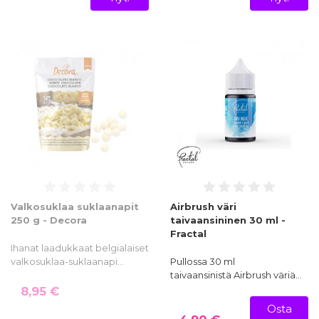
Erikoiselintarvikkeet
Valkosuklaa suklaanapit
Airbrush väri
250 g - Decora
taivaansininen 30 ml -
Fractal
Ihanat laadukkaat belgialaiset
valkosuklaa-suklaanapi…
Pullossa 30 ml
taivaansinistä Airbrush väriä…
8,95 €
Osta