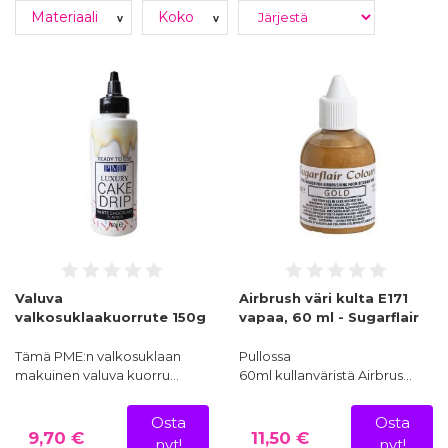
Materiaali
Koko
v
v
Sokeri-, muotoilu- &
Jauhot & jauhoseokset
kukkamassat
Valuva
Airbrush väri kulta E171
valkosuklaakuorrute 150g
vapaa, 60 ml - Sugarflair
Hyydykkeet & sokerit
leivonta - Syötävät
Tämä PME:n valkosuklaan
Pullossa
koristeet
makuinen valuva kuorru…
60ml kullanväristä Airbrus…
Osta
Osta
9,70 €
11,50 €
nyt!
nyt!