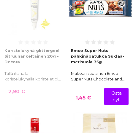
Koristelukynä glittergeeli
Emco Super Nuts
Sitruunankeltainen 20g -
pähkinäpatukka Suklaa-
Decora
merisuola 35g
Tällä ihanalla
Makean suolainen Emco
koristelukynällä koristelet pi…
Super Nuts Chocolate and…
2,90 €
Osta
1,45 €
nyt!