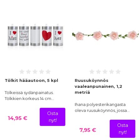
kannattaa asettaa kakkuun suojattuina. Parhaan lopputuloksen 
saat, kun asetat kukat kakun reunalle, kerroksiin tai keskelle 
näyttävään asetelmaan.
Miten säilyttää koristekukat ennen käyttöä?
Syötävät kukat kannattaa säilyttää viileässä ja kuivassa 
paikassa, jotta ne pysyvät tuoreina mahdollisimman pitkään. 
Sokerimassakukat taas tulee säilyttää ilmatiiviissä rasiassa, 
jotta ne eivät kerää kosteutta ja menetä muotoaan. Vältä suoraa 
auringonvaloa, joka voi haalentaa kukkien värejä.
Tölkit hääautoon, 5 kpl
Ruusuköynnös
vaaleanpunainen, 1,2
metriä
Tölkeissä sydänpainatus.
Tölkkien korkeus 14 cm…
Ihana polyesterikangasta
oleva ruusuköynnös, jossa…
Osta
14,95 €
nyt!
Osta
7,95 €
nyt!