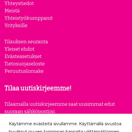
Yhteystiedot
Meistä
Yhteistyökumppanit
Yrityksille
Tilauksen seuranta
Yleiset ehdot
Evästeasetukset
Tietosuojaseloste
Peruutuslomake
Tilaa uutiskirjeemme!
Tilaamalla uutiskirjeemme saat uusimmat edut
suoraan sähköpostiisi.
Käytämme evästeitä sivullamme. Käyttämällä sivustoa
Tilaa
hyväksyt sivujen toiminnan kannalta välttämättömien