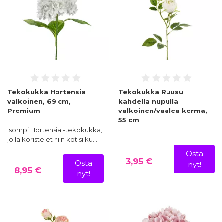
Tekokukka Hortensia
Tekokukka Ruusu
valkoinen, 69 cm,
kahdella nupulla
Premium
valkoinen/vaalea kerma,
55 cm
Isompi Hortensia -tekokukka,
jolla koristelet niin kotisi ku…
Osta
3,95 €
Osta
nyt!
8,95 €
nyt!