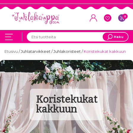
0
Haku
Etusivu
/
Juhlatarvikkeet
/
Juhlakoristeet
/
Koristekukat kakkuun
Koristekukat
kakkuun