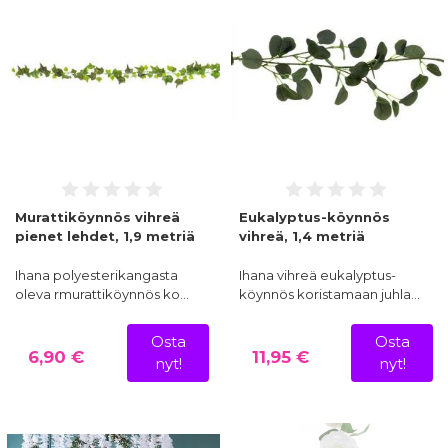
Murattiköynnös vihreä
Eukalyptus-köynnös
pienet lehdet, 1,9 metriä
vihreä, 1,4 metriä
Ihana polyesterikangasta
Ihana vihreä eukalyptus-
oleva rmurattiköynnös ko…
köynnös koristamaan juhla…
Osta
Osta
6,90 €
11,95 €
nyt!
nyt!