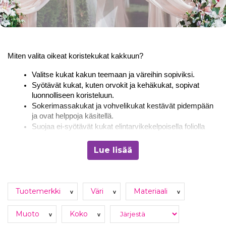
Miten valita oikeat koristekukat kakkuun?
Valitse kukat kakun teemaan ja väreihin sopiviksi.
Syötävät kukat, kuten orvokit ja kehäkukat, sopivat 
luonnolliseen koristeluun.
Sokerimassakukat ja vohvelikukat kestävät pidempään 
ja ovat helppoja käsitellä.
Suojaa ei-syötävät kukat elintarvikekelpoisella foliolla 
ennen käyttöä.
Yhdistä koristekukat muihin elementteihin, kuten 
Lue lisää
kakkukoristeisiin
, näyttävän lopputuloksen saamiseksi.
Näin kiinnität koristekukat kakkuun oikein
Tuotemerkki
Väri
Materiaali
v
v
v
Koristekukat kannattaa asetella kakkuun juuri ennen tarjoilua, 
jotta ne pysyvät raikkaina ja kauniina. Sokerimassakukat voi 
Muoto
Koko
v
v
kiinnittää pikeerillä tai syötävällä liimalla, kun taas aidot kukat 