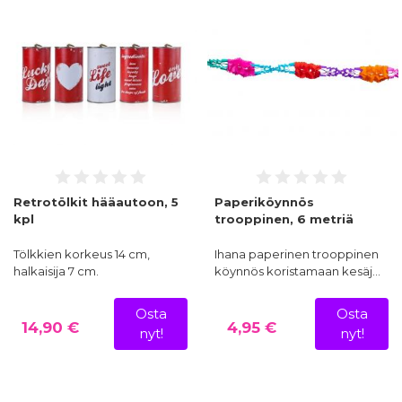
Retrotölkit hääautoon, 5
Paperiköynnös
kpl
trooppinen, 6 metriä
Tölkkien korkeus 14 cm,
Ihana paperinen trooppinen
halkaisija 7 cm.
köynnös koristamaan kesäj…
Osta
Osta
14,90 €
4,95 €
nyt!
nyt!