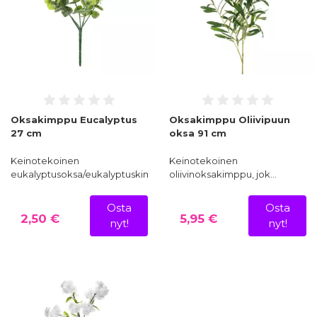
Oksakimppu Eucalyptus
Oksakimppu Oliivipuun
27 cm
oksa 91 cm
Keinotekoinen
Keinotekoinen
eukalyptusoksa/eukalyptuskimppu…
oliivinoksakimppu, jok…
Osta
Osta
2,50 €
5,95 €
nyt!
nyt!