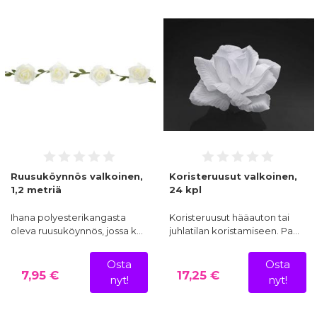
Ruusuköynnös valkoinen,
Koristeruusut valkoinen,
1,2 metriä
24 kpl
Ihana polyesterikangasta
Koristeruusut hääauton tai
oleva ruusuköynnös, jossa k…
juhlatilan koristamiseen. Pa…
Osta
Osta
7,95 €
17,25 €
nyt!
nyt!