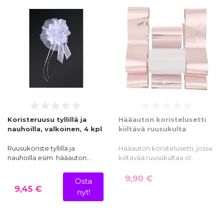
Koristeruusu tyllillä ja
Hääauton koristelusetti
nauhoilla, valkoinen, 4 kpl
kiiltävä ruusukulta
Ruusukoriste tyllillä ja
Hääauton koristelusetti, jossa
nauhoilla esim. hääauton…
kiiltävää ruusukultaa ol…
9,90 €
Osta
9,45 €
nyt!