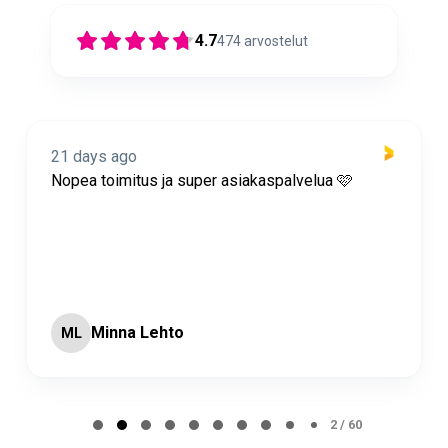
4.7
474
arvostelut
21 days ago
Nopea toimitus ja super asiakaspalvelua 🩷
Minna Lehto
ML
Page 2 of 60
2 / 60