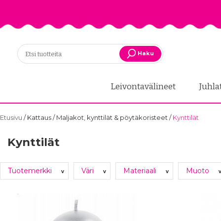
Haku
Leivontavälineet
Juhla
Etusivu
/
Kattaus
/
Maljakot, kynttilät & pöytäkoristeet
/
Kynttilät
Kynttilät
Tuotemerkki
Väri
Materiaali
Muoto
v
v
v