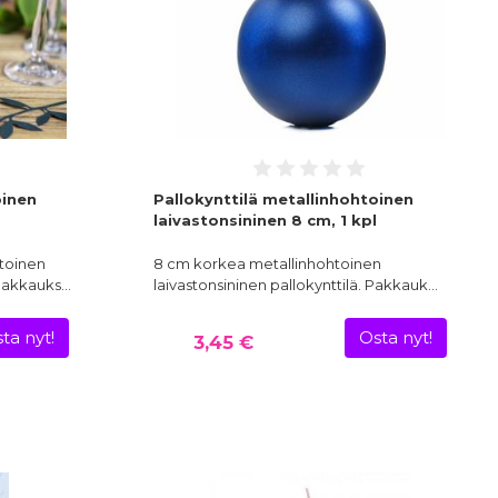
oinen
Pallokynttilä metallinhohtoinen
laivastonsininen 8 cm, 1 kpl
toinen
8 cm korkea metallinhohtoinen
 Pakkauks…
laivastonsininen pallokynttilä. Pakkauk…
ta nyt!
Osta nyt!
3,45 €