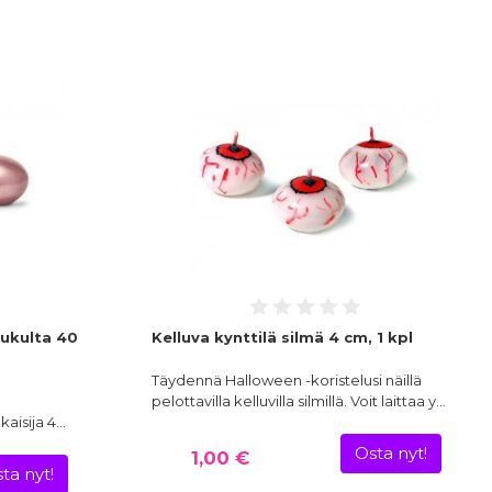
sukulta 40
Kelluva kynttilä silmä 4 cm, 1 kpl
Täydennä Halloween -koristelusi näillä
pelottavilla kelluvilla silmillä. Voit laittaa y…
kaisija 4…
Osta nyt!
1,00 €
ta nyt!