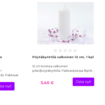
to
Pöytäkynttilä valkoinen 12 cm, 1 kpl
12 cm korkea valkoinen
n
pilari/pöytäkynttilä. Pakkauksessa 1kpl.K…
tilä. Pakkauksess…
Osta nyt!
3,40 €
ta nyt!