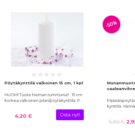
-50%
Pöytäkynttilä valkoinen 15 cm, 1 kpl
Munanmuotoi
vaaleanvihr
HUOM! Tuote hieman tummunut! 15 cm
korkea valkoinen pilari/pöytäkynttilä. P…
Pääsiäispöyt
kynttilä. Väri
Osta nyt!
4,20 €
5,90 €
2,9