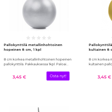
Pallokynttilä metallinhohtoinen
Pallokynttil
hopeinen 8 cm, 1 kpl
kultainen 8 c
8 cm korkea metallinhohtoinen hopeinen
8 cm korkea m
pallokynttilä. Pakkauksessa 1kpl. Paloai…
kultainen pall
Osta nyt!
3,45 €
3,45 €