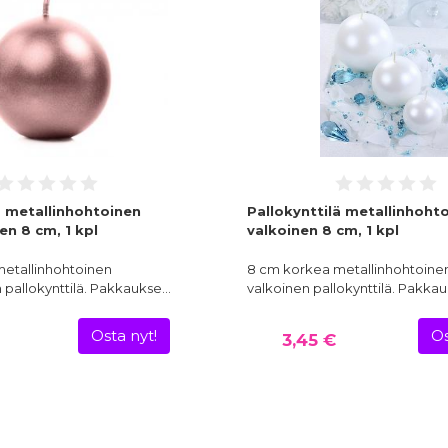
ä metallinhohtoinen
Pallokynttilä metallinhoht
en 8 cm, 1 kpl
valkoinen 8 cm, 1 kpl
etallinhohtoinen
8 cm korkea metallinhohtoine
 pallokynttilä. Pakkaukse…
valkoinen pallokynttilä. Pakka
Osta nyt!
Os
3,45 €