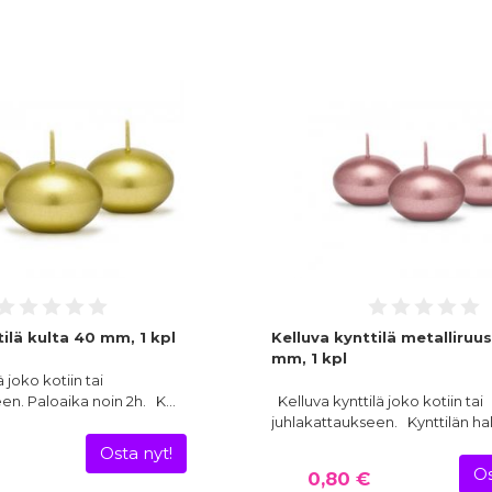
tilä kulta 40 mm, 1 kpl
Kelluva kynttilä metalliruu
mm, 1 kpl
ä joko kotiin tai
en. Paloaika noin 2h. K…
Kelluva kynttilä joko kotiin tai
juhlakattaukseen. Kynttilän hal
Osta nyt!
Os
0,80 €