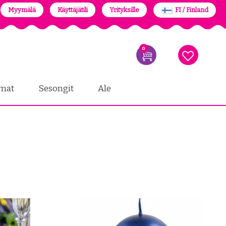
Myymälä
Käyttäjätili
Yrityksille
FI / Finland
0
mat
Sesongit
Ale