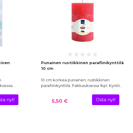
oinen
Punainen rustiikkinen parafiinikynttilä
10 cm
n
10 cm korkea punainen, rustiikkinen
uksessa…
parafiinikynttilä. Pakkauksessa 1kpl. Kyntti…
ta nyt!
Osta nyt!
5,50 €