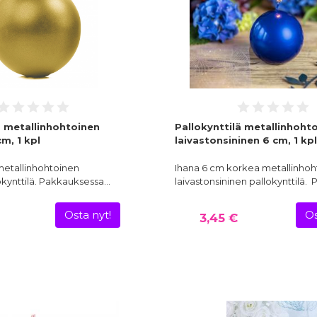
ä metallinhohtoinen
Pallokynttilä metallinhoht
m, 1 kpl
laivastonsininen 6 cm, 1 kpl
etallinhohtoinen
Ihana 6 cm korkea metallinhoh
okynttilä. Pakkauksessa…
laivastonsininen pallokynttilä.
Osta nyt!
Os
3,45 €