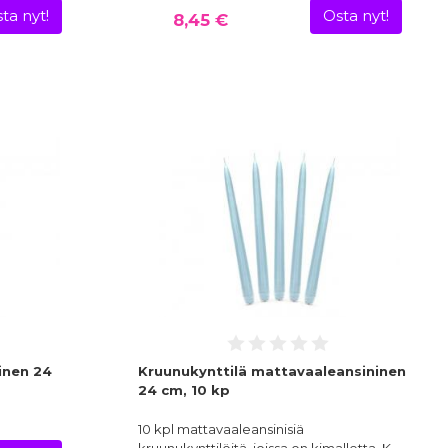
ta nyt!
Osta nyt!
8,45 €
inen 24
Kruunukynttilä mattavaaleansininen
24 cm, 10 kp
10 kpl mattavaaleansinisiä
kruunukynttilöitä, joissa on kimalletta. K…