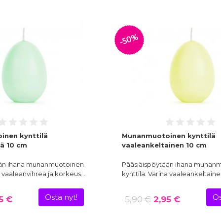
-50%
nen kynttilä
Munanmuotoinen kynttilä
eä 10 cm
vaaleankeltainen 10 cm
ään ihana munanmuotoinen
Pääsiäispöytään ihana munan
nä vaaleanvihreä ja korkeus…
kynttilä. Värinä vaaleankeltaine
Osta nyt!
Os
5 €
5,90 €
2,95 €