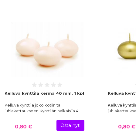
Kelluva kynttilä kerma 40 mm, 1 kpl
Kelluva kynt
Kelluva kynttilä joko kotiin tai
Kelluva kynttil
juhlakattaukseen.Kynttilän halkaisija 4…
juhlakattaukse
Osta nyt!
0,80 €
0,80 €