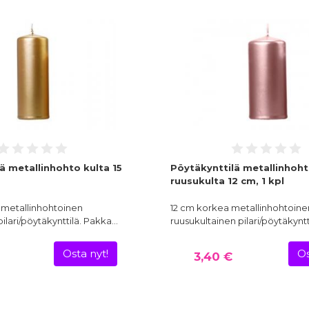
ä metallinhohto kulta 15
Pöytäkynttilä metallinhoh
ruusukulta 12 cm, 1 kpl
metallinhohtoinen
12 cm korkea metallinhohtoine
pilari/pöytäkynttilä. Pakka…
ruusukultainen pilari/pöytäkynt
Osta nyt!
Os
3,40 €