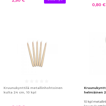
2,50 €
0,80 €
Kruunukynttilä metallinhohtoinen
Kruunukyntt
kulta 24 cm, 10 kpl
helmiäinen 2
10 kpl metalli
kruunukynttilö