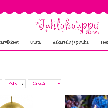
tarvikkeet
Uutta
Askartelu ja puuha
Tee
Koko
v
v