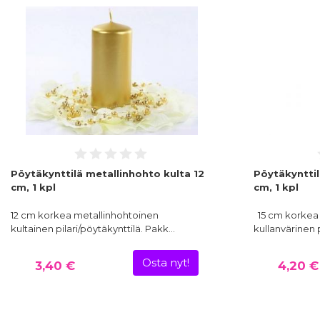
Pöytäkynttilä metallinhohto kulta 12
Pöytäkynttil
cm, 1 kpl
cm, 1 kpl
12 cm korkea metallinhohtoinen
15 cm korkea 
kultainen pilari/pöytäkynttilä. Pakk…
kullanvärinen 
Osta nyt!
3,40 €
4,20 €