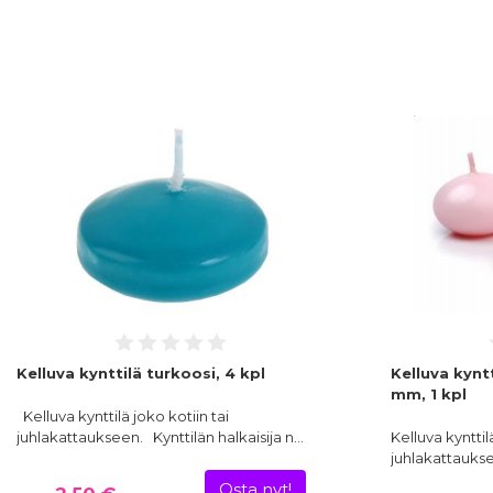
Kelluva kynttilä turkoosi, 4 kpl
Kelluva kynt
mm, 1 kpl
Kelluva kynttilä joko kotiin tai
juhlakattaukseen. Kynttilän halkaisija n…
Kelluva kynttil
juhlakattaukse
Osta nyt!