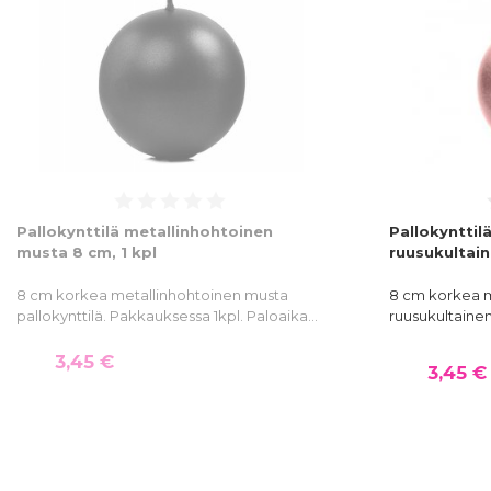
Pallokynttilä metallinhohtoinen
Pallokynttil
musta 8 cm, 1 kpl
ruusukultain
8 cm korkea metallinhohtoinen musta
8 cm korkea m
pallokynttilä. Pakkauksessa 1kpl. Paloaika…
ruusukultainen
3,45 €
3,45 €