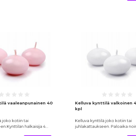
tilä vaaleanpunainen 40
Kelluva kynttilä valkoinen 
kpl
ä joko kotiin tai
Kelluva kynttilä joko kotiin tai
en.Kynttilän halkaisija 4…
juhlakattaukseen. Paloaika noi