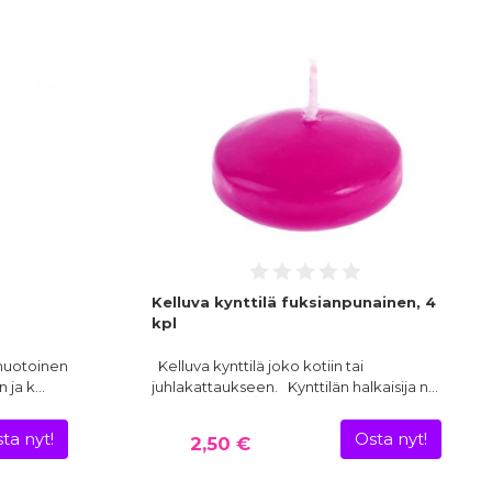
Kelluva kynttilä fuksianpunainen, 4
kpl
muotoinen
Kelluva kynttilä joko kotiin tai
n ja k…
juhlakattaukseen. Kynttilän halkaisija n…
ta nyt!
Osta nyt!
2,50 €