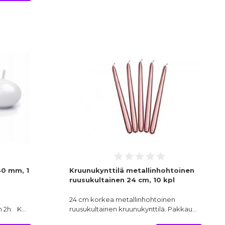
40 mm, 1
Kruunukynttilä metallinhohtoinen
ruusukultainen 24 cm, 10 kpl
24 cm korkea metallinhohtoinen
n 2h. K…
ruusukultainen kruunukynttilä. Pakkau…