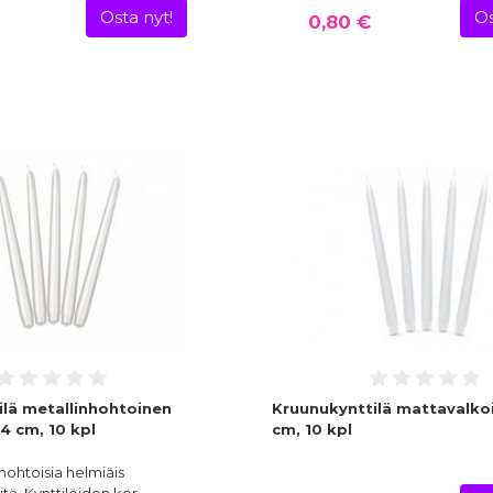
Osta nyt!
Os
0,80 €
ilä metallinhohtoinen
Kruunukynttilä mattavalko
4 cm, 10 kpl
cm, 10 kpl
nhohtoisia helmiäis
itä. Kynttilöiden kor…