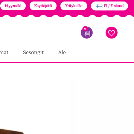
Myymälä
Käyttäjätili
Yrityksille
FI / Finland
0
mat
Sesongit
Ale