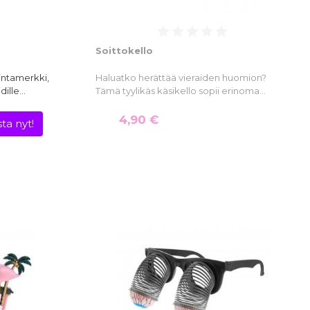
Soittokello
intamerkki,
Haluatko herättää vieraiden huomion?
dille…
Tämä tyylikäs käsikello sopii erinoma…
4,90 €
ta nyt!