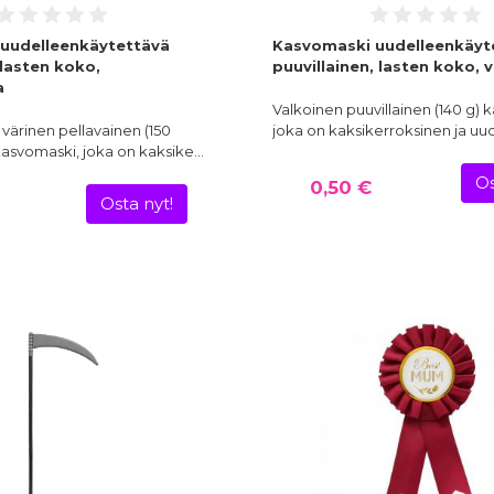
uudelleenkäytettävä
Kasvomaski uudelleenkäyt
 lasten koko,
puuvillainen, lasten koko, 
a
Valkoinen puuvillainen (140 g) 
värinen pellavainen (150
joka on kaksikerroksinen ja u
kasvomaski, joka on kaksike…
Os
0,50 €
Osta nyt!