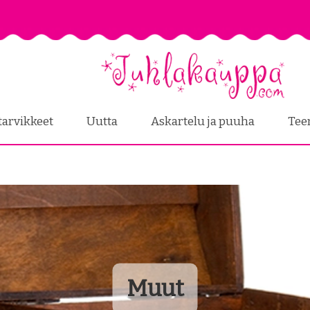
tarvikkeet
Uutta
Askartelu ja puuha
Tee
Muut