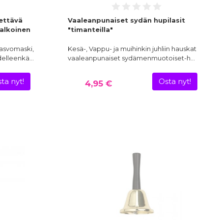
ettävä
Vaaleanpunaiset sydän hupilasit
valkoinen
"timanteilla"
kasvomaski,
Kesä-, Vappu- ja muihinkin juhliin hauskat
udelleenkä…
vaaleanpunaiset sydämenmuotoiset-h…
ta nyt!
Osta nyt!
4,95 €