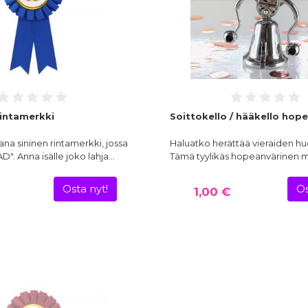
rintamerkki
Soittokello / hääkello hop
ana sininen rintamerkki, jossa
Haluatko herättää vieraiden h
D". Anna isälle joko lahja…
Tämä tyylikäs hopeanvärinen 
Osta nyt!
Os
1,00 €