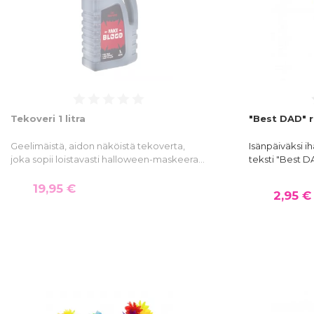
Tekoveri 1 litra
"Best DAD" 
Geelimäistä, aidon näköistä tekoverta,
Isänpäiväksi ih
joka sopii loistavasti halloween-maskeera…
teksti "Best DA
19,95 €
2,95 €