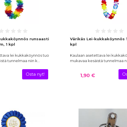
-kukkaköynnös runsaasti
Värikäs Lei-kukkaköynnös 1
m, 1 kpl
kpl
ttava lei kukkaköynnös tuo
Kaulaan asetettava lei kukkak
stä tunnelmaa niin k…
mukavaa kesäistä tunnelmaa ni
Osta nyt!
Os
1,90 €