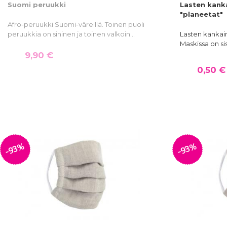
Suomi peruukki
Lasten kank
"planeetat"
Afro-peruukki Suomi-väreillä. Toinen puoli
peruukkia on sininen ja toinen valkoin…
Lasten kankai
Maskissa on si
9,90 €
0,50 €
-93%
-93%