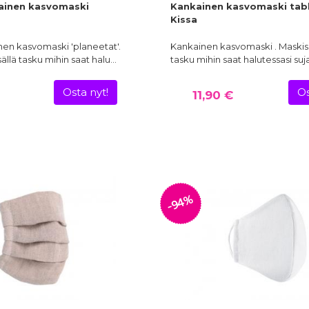
ainen kasvomaski
Kankainen kasvomaski tabb
Kissa
nen kasvomaski 'planeetat'.
Kankainen kasvomaski . Maskiss
sällä tasku mihin saat halu…
tasku mihin saat halutessasi su
Osta nyt!
Os
11,90 €
-94%