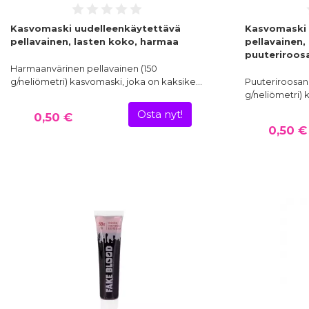
Kasvomaski uudelleenkäytettävä
Kasvomaski 
pellavainen, lasten koko, harmaa
pellavainen,
puuteriroos
Harmaanvärinen pellavainen (150
g/neliömetri) kasvomaski, joka on kaksike…
Puuteriroosan 
g/neliömetri) 
Osta nyt!
0,50 €
0,50 €