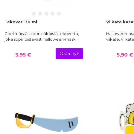
Tekoveri 30 ml
Viikate kas
Geelimäistä, aidon näköistä tekoverta,
Halloween-asu
joka sopii loistavasti halloween-mask…
viikate. Viikat
Osta nyt!
3,95 €
5,90 €