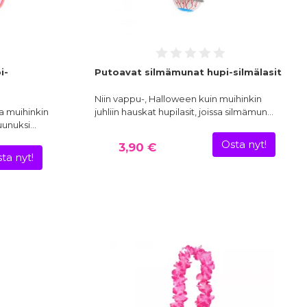
i-
Putoavat silmämunat hupi-silmälasit
Niin vappu-, Halloween kuin muihinkin
ja muihinkin
juhliin hauskat hupilasit, joissa silmämun…
ruunuksi…
Osta nyt!
3,90 €
ta nyt!