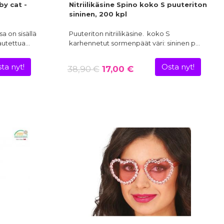
y cat -
Nitriilikäsine Spino koko S puuteriton
sininen, 200 kpl
a on sisällä
Puuteriton nitriilikäsine. koko S
jautettua…
karhennetut sormenpäät väri: sininen p…
ta nyt!
Osta nyt!
38,90 €
17,00 €