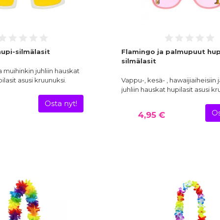
upi-silmälasit
Flamingo ja palmupuut hup
silmälasit
a muihinkin juhliin hauskat
ilasit asusi kruunuksi.
Vappu-, kesä- , hawaijiaiheisiin 
juhliin hauskat hupilasit asusi k
Osta nyt!
Os
4,95 €