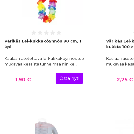
Värikäs Lei-kukkaköynnös 90 cm, 1
Värikäs Lei
kpl
kukkia 100 c
Kaulaan asetettava lei kukkaköynnös tuo
Kaulaan asete
mukavaa kesäistä tunnelmaa niin ke…
mukavaa kesäi
Osta nyt!
1,90 €
2,25 €