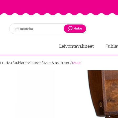
Haku
Leivontavälineet
Juhla
Etusivu
/
Juhlatarvikkeet
/
Asut & asusteet
/
Muut