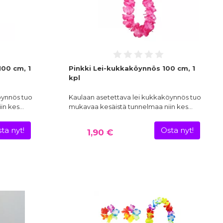
00 cm, 1
Pinkki Lei-kukkaköynnös 100 cm, 1
kpl
öynnös tuo
Kaulaan asetettava lei kukkaköynnös tuo
in kes…
mukavaa kesäistä tunnelmaa niin kes…
ta nyt!
Osta nyt!
1,90 €