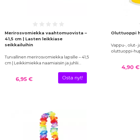
Merirosvomiekka vaahtomuovista –
Oluttuoppi h
41,5 cm | Lasten leikkiase
seikkailuihin
Vappu-, olut- j
oluttuoppi-hup
Turvallinen merirosvomiekka lapsille – 41,5
cm | Leikkimiekka naamiaisiin ja juhlii…
4,90 €
Osta nyt!
6,95 €