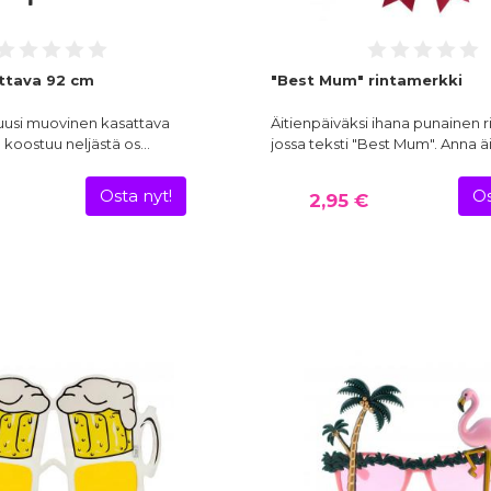
attava 92 cm
"Best Mum" rintamerkki
usi muovinen kasattava
Äitienpäiväksi ihana punainen r
e koostuu neljästä os…
jossa teksti "Best Mum". Anna äi
Osta nyt!
Os
2,95 €