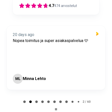
4.7
474
arvostelut
20 days ago
Nopea toimitus ja super asiakaspalvelua 🩷
Minna Lehto
ML
Page 2 of 60
2 / 60