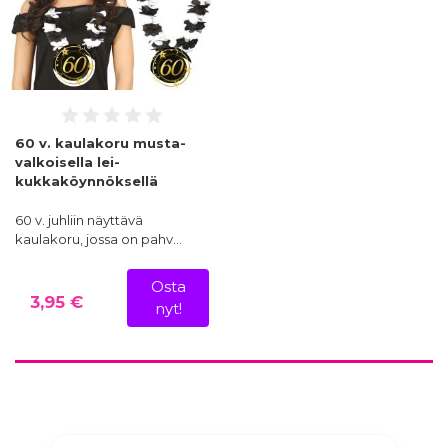
60 v. kaulakoru musta-
valkoisella lei-
kukkaköynnöksellä
60 v. juhliin näyttävä
kaulakoru, jossa on pahv…
Osta
3,95 €
nyt!