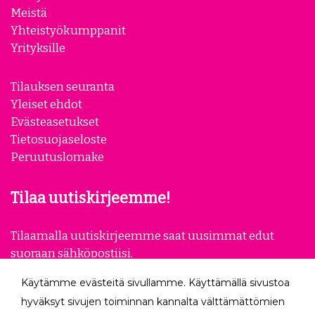
Meistä
Yhteistyökumppanit
Yrityksille
Tilauksen seuranta
Yleiset ehdot
Evästeasetukset
Tietosuojaseloste
Peruutuslomake
Tilaa uutiskirjeemme!
Tilaamalla uutiskirjeemme saat uusimmat edut
suoraan sähköpostiisi.
Käytämme evästeitä sivullamme. Käyttämällä sivustoa
Tilaa
hyväksyt sivujen toiminnan kannalta välttämättömien