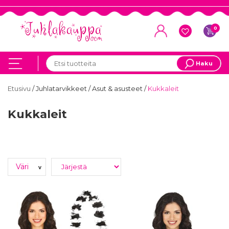
0
Haku
Etusivu
/
Juhlatarvikkeet
/
Asut & asusteet
/
Kukkaleit
Kukkaleit
Väri
v