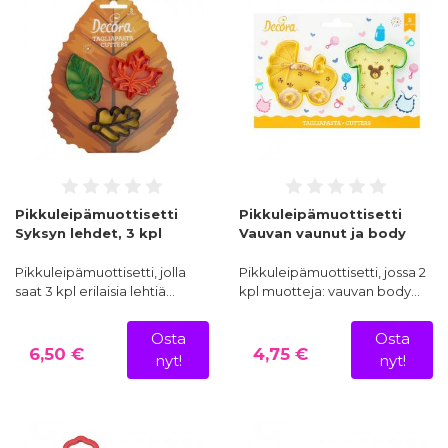
Pikkuleipämuottisetti
Pikkuleipämuottisetti
Syksyn lehdet, 3 kpl
Vauvan vaunut ja body
Pikkuleipämuottisetti, jolla
Pikkuleipämuottisetti, jossa 2
saat 3 kpl erilaisia lehtiä…
kpl muotteja: vauvan body…
Osta
Osta
6,50 €
4,75 €
nyt!
nyt!