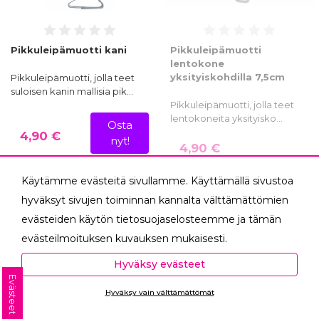
Pikkuleipämuotti kani
Pikkuleipämuotti
lentokone
yksityiskohdilla 7,5cm
Pikkuleipämuotti, jolla teet
suloisen kanin mallisia pik…
Pikkuleipämuotti, jolla teet
lentokoneita yksityisko…
Osta
4,90 €
nyt!
4,90 €
Käytämme evästeitä sivullamme. Käyttämällä sivustoa
hyväksyt sivujen toiminnan kannalta välttämättömien
evästeiden käytön tietosuojaselosteemme ja tämän
evästeilmoituksen kuvauksen mukaisesti.
Hyväksyessäsi analytiikka- ja markkinointievästeet
Hyväksy evästeet
autat meitä mittaamaan ja analysoimaan
Evästeet
Hyväksy vain välttämättömät
verkkosivumme toimintaa ja käyttöä (Analytiikka ja
Ota yhteyttä
tilastot) sekä tarjoamaan sinulle sinua itseäsi