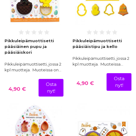
Pikkuleipämuottisetti
Pikkuleipämuottisetti
pääsiäinen pupu ja
pääsiäistipu ja kello
pääsiäiskori
Pikkuleipämuottisetti, jossa 2
Pikkuleipämuottisetti, jossa 2
kpl muotteja. Muoteissa…
kpl muotteja. Muoteissa on…
Osta
4,90 €
Osta
nyt!
4,90 €
nyt!