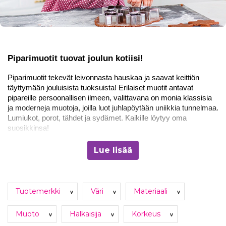
Piparimuotit tuovat joulun kotiisi!
Piparimuotit tekevät leivonnasta hauskaa ja saavat keittiön 
täyttymään jouluisista tuoksuista! Erilaiset muotit antavat 
pipareille persoonallisen ilmeen, valittavana on monia klassisia 
ja moderneja muotoja, joilla luot juhlapöytään uniikkia tunnelmaa. 
Lumiukot, porot, tähdet ja sydämet. Kaikille löytyy oma 
suosikkinsa!
Juhlakaupan piparkakkumuottivalikoima sisältää monipuolisesti 
Lue lisää
erilaisia muotteja, jotka tekevät piparien leipomisesta helppoa ja 
hauskaa. Yhdistä leivontahetkiin myös koristeet, kuten 
tomuvärit
, ja tuo pipareihin pientä lisäloistoa!
Tuotemerkki
Väri
Materiaali
v
v
v
Juhlakaupan piparkakkumuottivalikoimasta löydät 
Muoto
Halkaisija
Korkeus
v
v
v
kaikki teemat ja muodot!