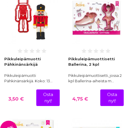
Pikkuleipämuotti
Pikkuleipämuottisetti
Pähkinänsärkijä
Ballerina, 2 kpl
Pikkuleipämuotti
Pikkuleipämuottisetti, jossa 2
Pähkinänsärkijä. Koko: 13…
kpl Ballerina-aiheista m…
Osta
Osta
3,50 €
4,75 €
nyt!
nyt!