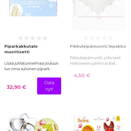
Piparkakkutalo
Pikkuleipämuotti lepakko
muottisetti
Pikkuleipämuotti, jolla teet
Lisää juhlatunnelmaa jouluun
Halloween-juhliin tai Bat…
luo oma suloinen pipark…
4,50 €
Osta
32,90 €
nyt!