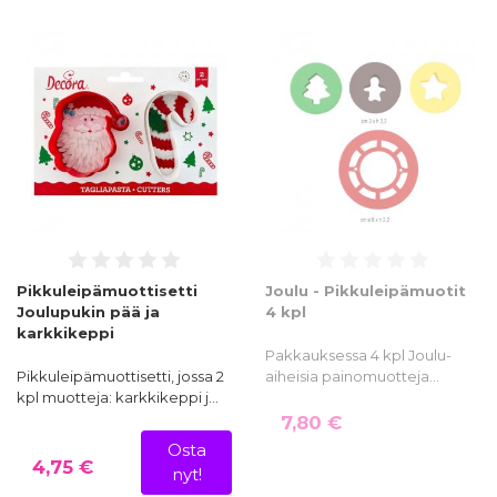
Pikkuleipämuottisetti
Joulu - Pikkuleipämuotit
Joulupukin pää ja
4 kpl
karkkikeppi
Pakkauksessa 4 kpl Joulu-
Pikkuleipämuottisetti, jossa 2
aiheisia painomuotteja…
kpl muotteja: karkkikeppi j…
7,80 €
Osta
4,75 €
nyt!