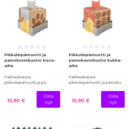
Pikkuleipämuotti ja
Pikkuleipämuotti ja
painokuviokuutio kissa-
painokuviokuutio kukka-
aihe
aihe
Pakkauksessa
Pakkauksessa
pikkuleipämuotti ja pa…
pikkuleipämuotti ja painoku…
Osta
Osta
15,90 €
15,90 €
nyt!
nyt!