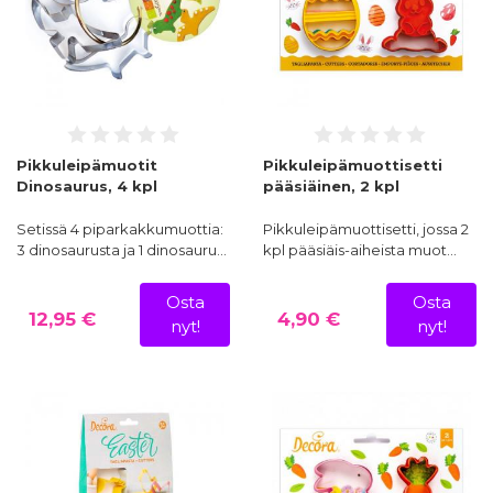
Pikkuleipämuotit
Pikkuleipämuottisetti
Dinosaurus, 4 kpl
pääsiäinen, 2 kpl
Setissä 4 piparkakkumuottia:
Pikkuleipämuottisetti, jossa 2
3 dinosaurusta ja 1 dinosauru…
kpl pääsiäis-aiheista muot…
Osta
Osta
12,95 €
4,90 €
nyt!
nyt!