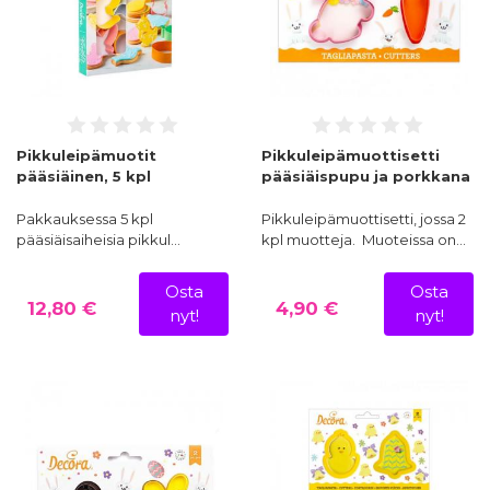
Pikkuleipämuotit
Pikkuleipämuottisetti
pääsiäinen, 5 kpl
pääsiäispupu ja porkkana
Pakkauksessa 5 kpl
Pikkuleipämuottisetti, jossa 2
pääsiäisaiheisia pikkul…
kpl muotteja. Muoteissa on…
Osta
Osta
12,80 €
4,90 €
nyt!
nyt!