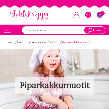
0
Haku
Etusivu
/
Leivontatarvikkeet
/
Muotit
/
Piparkakkumuotit
Piparkakkumuotit