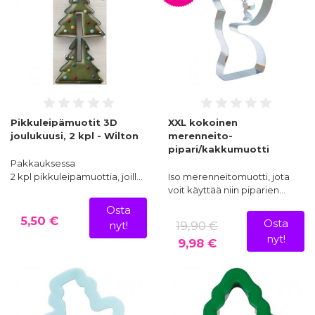
Pikkuleipämuotit 3D
XXL kokoinen
joulukuusi, 2 kpl - Wilton
merenneito-
pipari/kakkumuotti
Pakkauksessa
2 kpl pikkuleipämuottia, joill…
Iso merenneitomuotti, jota
voit käyttää niin piparien…
Osta
5,50 €
Osta
19,90 €
nyt!
nyt!
9,98 €