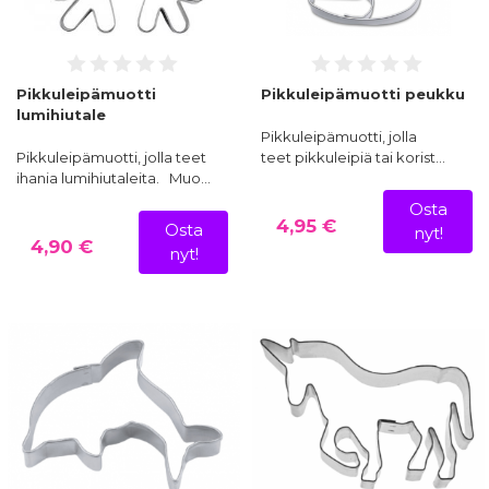
Pikkuleipämuotti
Pikkuleipämuotti peukku
lumihiutale
Pikkuleipämuotti, jolla
Pikkuleipämuotti, jolla teet
teet pikkuleipiä tai korist…
ihania lumihiutaleita. Muo…
Osta
4,95 €
Osta
nyt!
4,90 €
nyt!