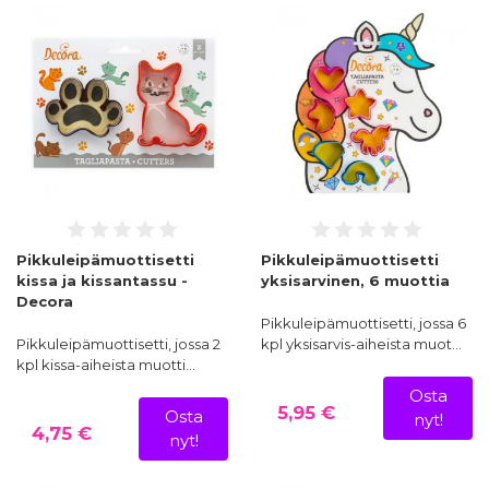
Pikkuleipämuottisetti
Pikkuleipämuottisetti
kissa ja kissantassu -
yksisarvinen, 6 muottia
Decora
Pikkuleipämuottisetti, jossa 6
Pikkuleipämuottisetti, jossa 2
kpl yksisarvis-aiheista muot…
kpl kissa-aiheista muotti…
Osta
5,95 €
Osta
nyt!
4,75 €
nyt!