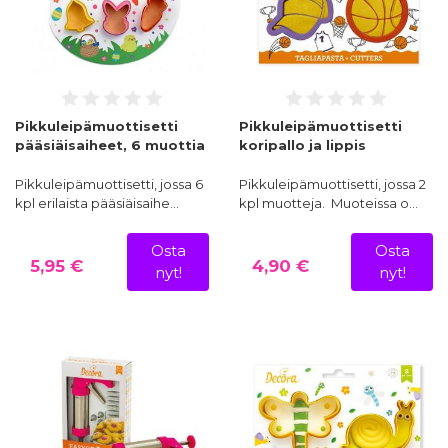
Pikkuleipämuottisetti
Pikkuleipämuottisetti
pääsiäisaiheet, 6 muottia
koripallo ja lippis
Pikkuleipämuottisetti, jossa 6
Pikkuleipämuottisetti, jossa 2
kpl erilaista pääsiäisaihe…
kpl muotteja. Muoteissa o…
Osta
Osta
5,95 €
4,90 €
nyt!
nyt!