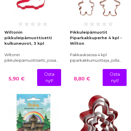
Wiltonin
Pikkuleipämuotit
pikkuleipämuottisetti
Piparkakkuperhe 4 kpl -
kulkuneuvot, 3 kpl
Wilton
Wiltonin
Pakkauksessa 4 kpl
pikkuleipämuottisetti, jossa…
piparkakkumuotteja, joilla…
Osta
Osta
5,90 €
8,80 €
nyt!
nyt!