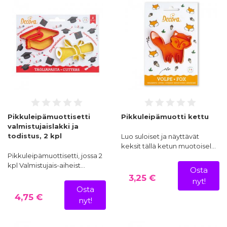
Pikkuleipämuottisetti
Pikkuleipämuotti kettu
valmistujaislakki ja
todistus, 2 kpl
Luo suloiset ja näyttävät
keksit tällä ketun muotoisel…
Pikkuleipämuottisetti, jossa 2
kpl Valmistujais-aiheist…
Osta
3,25 €
nyt!
Osta
4,75 €
nyt!