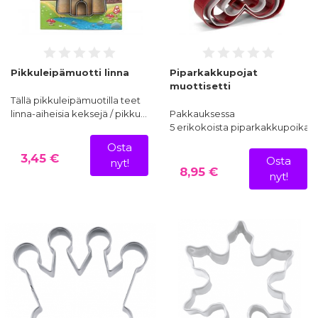
Pikkuleipämuotti linna
Piparkakkupojat
muottisetti
Tällä pikkuleipämuotilla teet
linna-aiheisia keksejä / pikku…
Pakkauksessa
5 erikokoista piparkakkupoikam
Osta
3,45 €
Osta
nyt!
8,95 €
nyt!