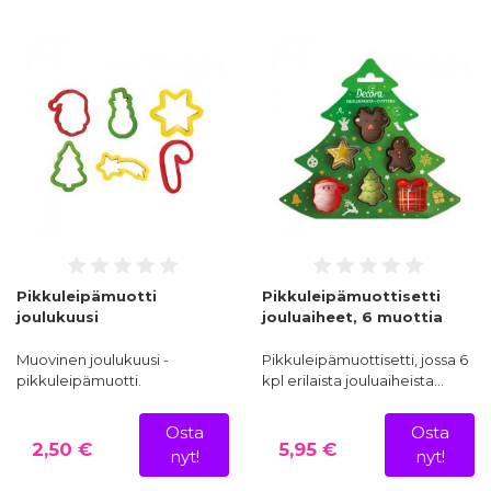
Pikkuleipämuotti
Pikkuleipämuottisetti
joulukuusi
jouluaiheet, 6 muottia
Muovinen joulukuusi -
Pikkuleipämuottisetti, jossa 6
pikkuleipämuotti.
kpl erilaista jouluaiheista…
Osta
Osta
2,50 €
5,95 €
nyt!
nyt!