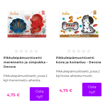
Pikkuleipämuottisetti
Pikkuleipämuottisetti
merenneito ja simpukka -
koira ja koiranluu - Decora
Decora
Pikkuleipämuottisetti, jossa 2
Pikkuleipämuottisetti, jossa 2
kpl koira-aiheista muott…
kpl merenneito-aiheista…
Osta
4,75 €
Osta
nyt!
4,75 €
nyt!