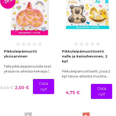
-28%
Pikkuleipämuotti
Pikkuleipämuottisetti
yksisarvinen
nalle ja keinuhevonen, 2
kpl
Tällä pikkuleipämuotilla teet
yksisarvis-aiheisia keksejä /…
Pikkuleipämuottisetti, jossa 2
kpl Vauva-aiheista muottia…
Osta
3,45 €
2,50 €
Osta
nyt!
4,75 €
nyt!