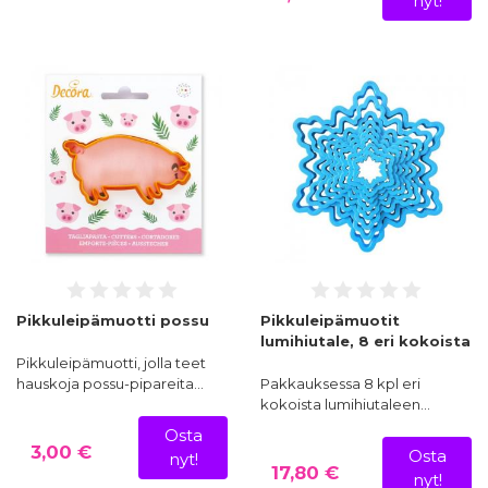
nyt!
Piparimuotit sopivat hyvin myös lahjaideaksi. Ja kun haluat 
tehdä leipomispäivästä erityisen, kurkista Juhlakaupasta myös
ilmapallot
 ja 
koristeet
, jotka viimeistelevät tunnelman 
täydelliseksi!
Pikkuleipämuotti possu
Pikkuleipämuotit
lumihiutale, 8 eri kokoista
Pikkuleipämuotti, jolla teet
hauskoja possu-pipareita…
Pakkauksessa 8 kpl eri
kokoista lumihiutaleen…
Osta
3,00 €
Osta
nyt!
17,80 €
nyt!