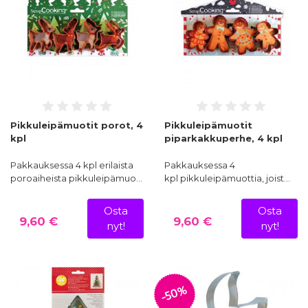
Pikkuleipämuotit porot, 4
Pikkuleipämuotit
kpl
piparkakkuperhe, 4 kpl
Pakkauksessa 4 kpl erilaista
Pakkauksessa 4
poroaiheista pikkuleipämuo…
kpl pikkuleipämuottia, joist…
Osta
Osta
9,60 €
9,60 €
nyt!
nyt!
-50%