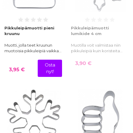
Pikkuleipämuotti pieni
Pikkuleipämuotti
kruunu
lumikide 4 cm
Muotti, jolla teet kruunun
Muotilla voit valmistaa niin
muotoisia pikkuleipiä vaikka…
pikkuleipiä kuin koristeita…
3,90 €
Osta
3,95 €
nyt!