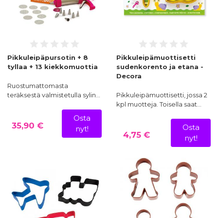
Pikkuleipäpursotin + 8
Pikkuleipämuottisetti
tyllaa + 13 kiekkomuottia
sudenkorento ja etana -
Decora
Ruostumattomasta
teräksestä valmistetulla sylin…
Pikkuleipämuottisetti, jossa 2
kpl muotteja. Toisella saat…
Osta
35,90 €
Osta
nyt!
4,75 €
nyt!