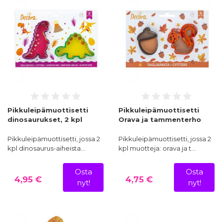
Pikkuleipämuottisetti
Pikkuleipämuottisetti
dinosaurukset, 2 kpl
Orava ja tammenterho
Pikkuleipämuottisetti, jossa 2
Pikkuleipämuottisetti, jossa 2
kpl dinosaurus-aiheista…
kpl muotteja: orava ja t…
Osta
Osta
4,95 €
4,75 €
nyt!
nyt!