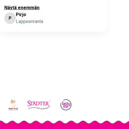
Näytä enemmän
Pirjo
P
K
Lappeenranta