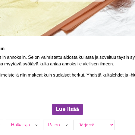
iin
siin annoksiin. Se on valmistettu aidosta kullasta ja soveltuu täysin syö
ena myytävä syötävä kulta antaa annoksille ylellisen ilmeen.
iimeistellä niin makeat kuin suolaiset herkut. Yhdistä kultalehdet ja -h
Lue lisää
sekoita jauhetta juomiin.
Halkaisija
Paino
v
v
v
isteluun.