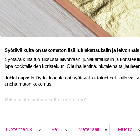
Syötävä kulta on uskomaton lisä juhlakattauksiin ja leivonnais
Syötävä kulta tuo luksusta leivontaan, juhlakattauksiin ja koristeelli
jopa cocktaileiden koristeluun. Ohuina lehtinä, hiutaleina tai jauhe
Juhlakaupasta löydät laadukkaat syötävät kultatuotteet, joilla voit v
unohtumaton kokemus.
Miksi valita syötävä kulta koristeluun?
Aidosta kullasta valmistettu, täysin turvallinen elintarvike.
Antaa ylellisen viimeistelyn leivonnaisiin ja annoksiin.
Helppo käyttää – levitä ohuita lehtiä, ripottele hiutaleita tai 
Tuotemerkki
Väri
Materiaali
Muoto
v
v
v
Sopii täydellisesti kakkujen, konvehtien ja cocktaileiden kor