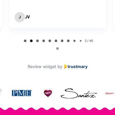
JV
J
2 / 60
Review widget
by
trustmary