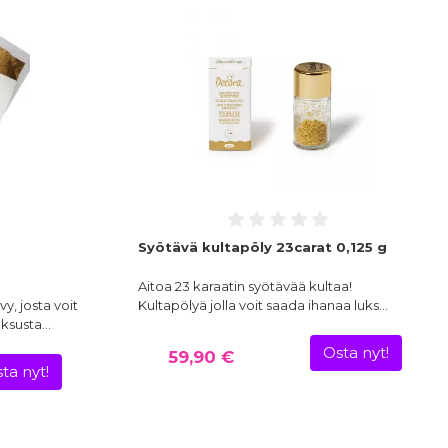
-
Syötävä kultapöly 23carat 0,125 g
Aitoa 23 karaatin syötävää kultaa!
vy, josta voit
Kultapölyä jolla voit saada ihanaa luks…
uksusta…
Osta nyt!
59,90 €
ta nyt!