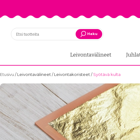
Haku
Leivontavälineet
Juhla
Etusivu
/
Leivontavälineet
/
Leivontakoristeet
/
Syötävä kulta