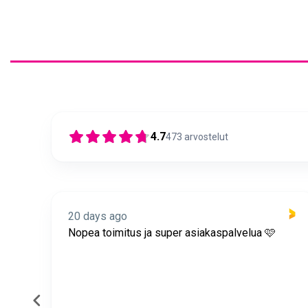
4.7
473
arvostelut
20 days ago
itus
Nopea toimitus ja super asiakaspalvelua 🩷