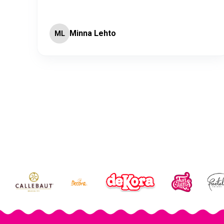
Minna Lehto
ML
Page 2 of 60