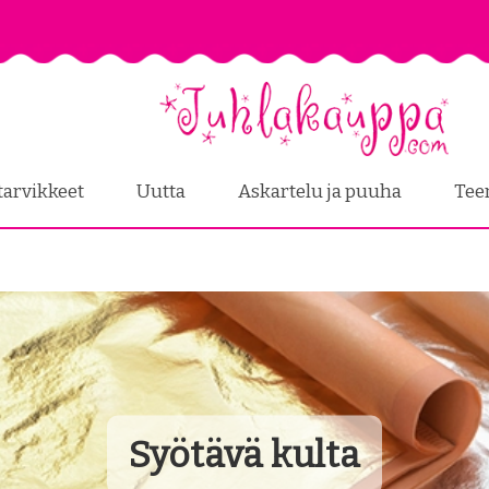
tarvikkeet
Uutta
Askartelu ja puuha
Tee
Syötävä kulta