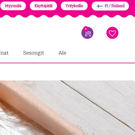
Myymälä
Käyttäjätili
Yrityksille
FI / Finland
0
mat
Sesongit
Ale