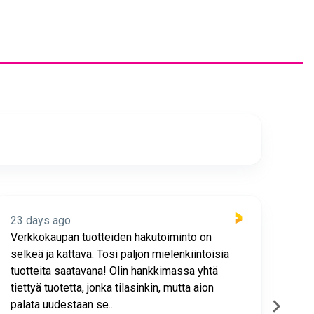
23 days ago
23 
Verkkokaupan tuotteiden hakutoiminto on
Hyv
selkeä ja kattava. Tosi paljon mielenkiintoisia
asia
tuotteita saatavana! Olin hankkimassa yhtä
joho
tiettyä tuotetta, jonka tilasinkin, mutta aion
palata uudestaan se...