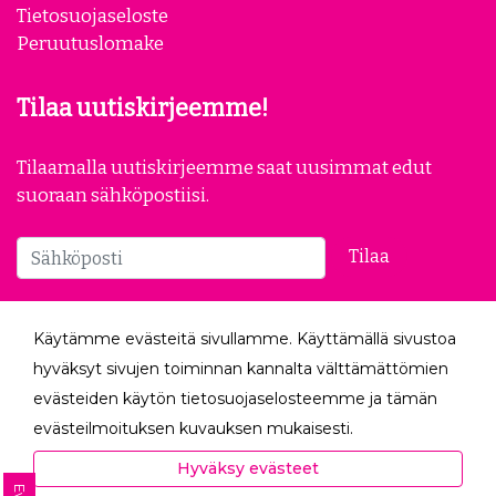
Tietosuojaseloste
Peruutuslomake
Tilaa uutiskirjeemme!
Tilaamalla uutiskirjeemme saat uusimmat edut
suoraan sähköpostiisi.
Tilaa
Seuraa meitä
Käytämme evästeitä sivullamme. Käyttämällä sivustoa
hyväksyt sivujen toiminnan kannalta välttämättömien
evästeiden käytön tietosuojaselosteemme ja tämän
evästeilmoituksen kuvauksen mukaisesti.
Hyväksyessäsi analytiikka- ja markkinointievästeet
Hyväksy evästeet
autat meitä mittaamaan ja analysoimaan