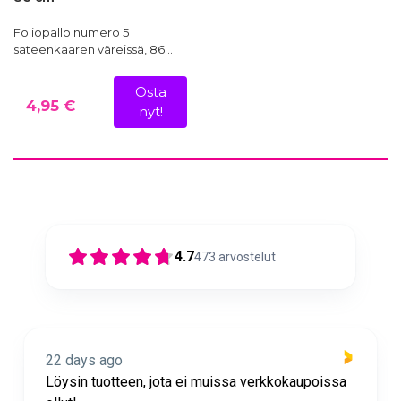
Foliopallo numero 5
sateenkaaren väreissä, 86…
Osta
4,95 €
nyt!
4.7
473
arvostelut
22 days ago
Löysin tuotteen, jota ei muissa verkkokaupoissa