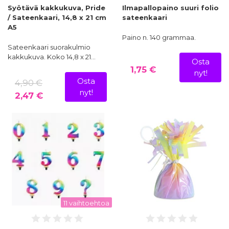
Syötävä kakkukuva, Pride
Ilmapallopaino suuri folio
/ Sateenkaari, 14,8 x 21 cm
sateenkaari
A5
Paino n. 140 grammaa.
Sateenkaari suorakulmio
kakkukuva. Koko 14,8 x 21…
Osta
1,75 €
nyt!
Osta
4,90 €
nyt!
2,47 €
11 vaihtoehtoa