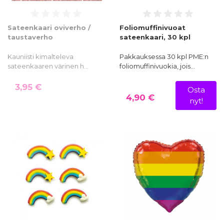
Sateenkaari oviverho /
Foliomuffinivuoat
taustaverho
sateenkaari, 30 kpl
Kauniisti kimalteleva
Pakkauksessa 30 kpl PME:n
sateenkaaren värinen h…
foliomuffinivuokia, jois…
3,95 €
Osta
4,90 €
nyt!