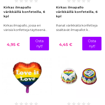
Kirkas ilmapallo
Kirkas ilmapallo
värikkäillä konfeteilla, 6
värikkäillä konfeteilla, 6
kpl
kpl
Kirkas ilmapallo, jossa eri
Ihanat värikkäitä konfetteja
värisiä konfetteja täytteenä…
sisältävät ilmapallot k…
Osta
Osta
4,95 €
4,45 €
nyt!
nyt!