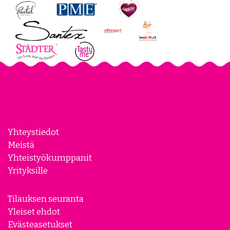
Yhteystiedot
Meistä
Yhteistyökumppanit
Yrityksille
Tilauksen seuranta
Yleiset ehdot
Evästeasetukset