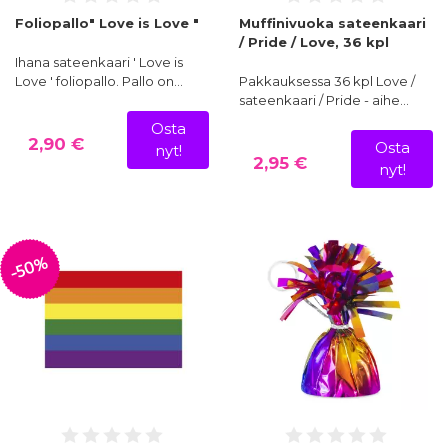
Foliopallo" Love is Love "
Muffinivuoka sateenkaari
/ Pride / Love, 36 kpl
Ihana sateenkaari ' Love is
Love ' foliopallo. Pallo on…
Pakkauksessa 36 kpl Love /
sateenkaari / Pride - aihe…
Osta
2,90 €
Osta
nyt!
2,95 €
nyt!
-50%