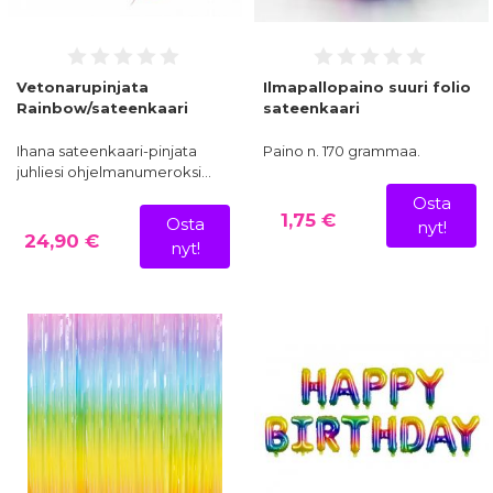
Vetonarupinjata
Ilmapallopaino suuri folio
Rainbow/sateenkaari
sateenkaari
Ihana sateenkaari-pinjata
Paino n. 170 grammaa.
juhliesi ohjelmanumeroksi…
Osta
1,75 €
Osta
nyt!
24,90 €
nyt!