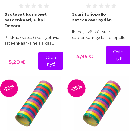
Syötävät koristeet
Suuri foliopallo
sateenkaari, 6 kpl -
sateenkaarisydän
Decora
Ihana ja värikäs suuri
Pakkauksessa 6 kpl syötäviä
sateenkaarisydän foliopallo…
sateenkaari-aiheisia käs…
Osta
4,95 €
Osta
nyt!
5,20 €
nyt!
-25%
-25%