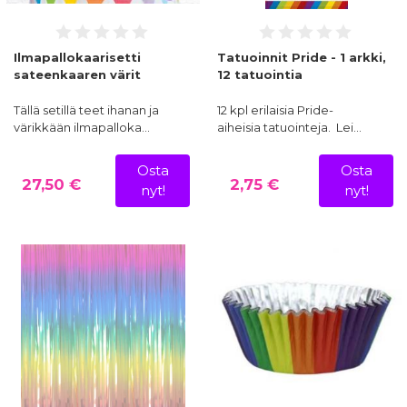
Ilmapallokaarisetti
Tatuoinnit Pride - 1 arkki,
sateenkaaren värit
12 tatuointia
Tällä setillä teet ihanan ja
12 kpl erilaisia Pride-
värikkään ilmapalloka…
aiheisia tatuointeja. Lei…
Osta
Osta
27,50 €
2,75 €
nyt!
nyt!