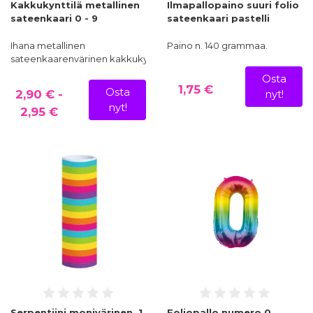
Kakkukynttilä metallinen
Ilmapallopaino suuri folio
sateenkaari 0 - 9
sateenkaari pastelli
Ihana metallinen
Paino n. 140 grammaa.
sateenkaarenvärinen kakkukyntti…
Osta
1,75 €
Osta
2,90 € -
nyt!
nyt!
2,95 €
Serpentiini monivärinen, 1
Foliopallo numero 0