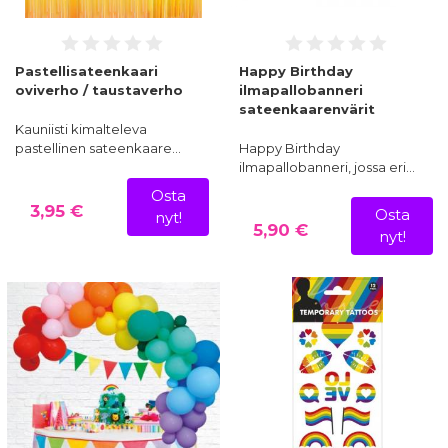
Pastellisateenkaari
Happy Birthday
oviverho / taustaverho
ilmapallobanneri
sateenkaarenvärit
Kauniisti kimalteleva
pastellinen sateenkaare…
Happy Birthday
ilmapallobanneri, jossa eri…
Osta
3,95 €
Osta
nyt!
5,90 €
nyt!