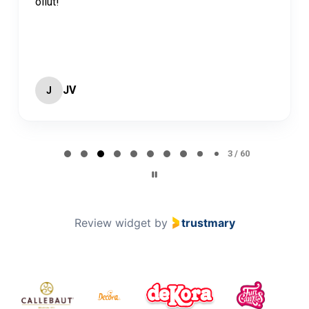
ollut!
JV
J
Page 3 of 60
3 / 60
Review widget
by
trustmary