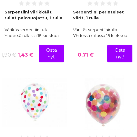
Serpentiini värikkäät
Serpentiini perinteiset
rullat palosuojattu, 1 rulla
värit, 1 rulla
Värikäs serpentiinirulla.
Värikäs serpentiinirulla.
Yhdessä rullassa 18 kiekkoa.
Yhdessä rullassa 18 kiekkoa.
Osta
Osta
1,90 €
1,43 €
0,71 €
nyt!
nyt!