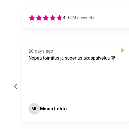
4.7
474
arvostelut
20 days ago
itus
Nopea toimitus ja super asiakaspalvelua 🩷
Minna Lehto
ML
Page 2 of 60