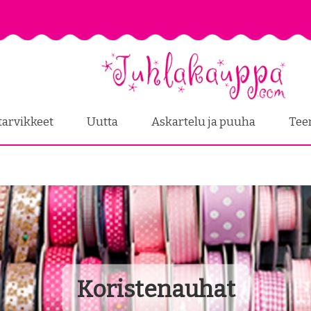
tarvikkeet
Uutta
Askartelu ja puuha
Tee
Koristenauhat