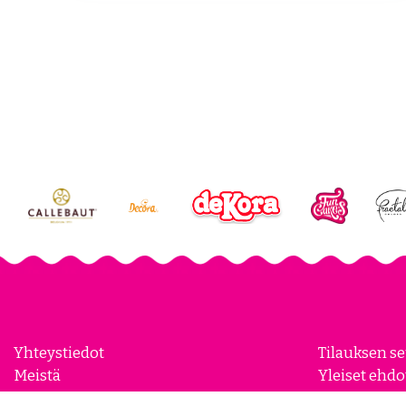
Yhteystiedot
Tilauksen s
Meistä
Yleiset ehdo
Yhteistyökumppanit
Evästeasetu