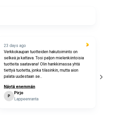
23 days ago
23 
Verkkokaupan tuotteiden hakutoiminto on
Hyv
selkeä ja kattava. Tosi paljon mielenkiintoisia
asia
tuotteita saatavana! Olin hankkimassa yhtä
joho
tiettyä tuotetta, jonka tilasinkin, mutta aion
palata uudestaan se...
Näytä enemmän
Pirjo
P
K
Lappeenranta