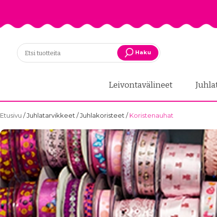
Haku
Leivontavälineet
Juhla
Etusivu
/
Juhlatarvikkeet
/
Juhlakoristeet
/
Koristenauhat