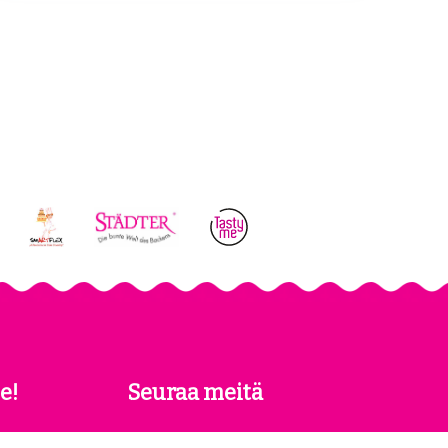
e!
Seuraa meitä
 saat