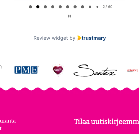
2 / 60
Review widget
by
trustmary
euranta
Tilaa uutiskirjeemm
t
kset
Tilaamalla uutiskirjeemme