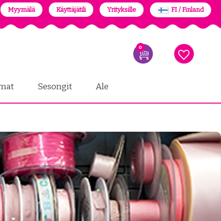
Myymälä
Käyttäjätili
Yrityksille
FI / Finland
0
mat
Sesongit
Ale