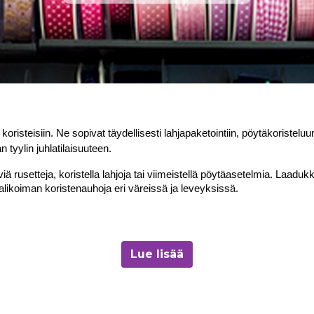
risteisiin. Ne sopivat täydellisesti lahjapaketointiin, pöytäkoristeluun
n tyylin juhlatilaisuuteen.
iä rusetteja, koristella lahjoja tai viimeistellä pöytäasetelmia. Laaduk
valikoiman koristenauhoja eri väreissä ja leveyksissä.
Lue lisää
eluun.
koristeluun.
uhoihin
, viimeistellyn ilmeen luomiseksi.