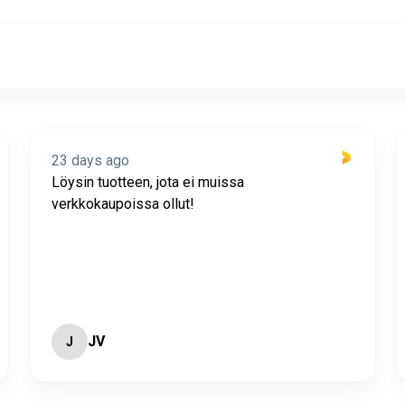
23 days ago
Löysin tuotteen, jota ei muissa
verkkokaupoissa ollut!
JV
J