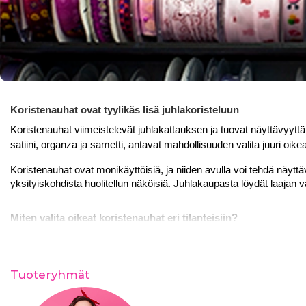
Koristenauhat ovat tyylikäs lisä juhlakoristeluun
Koristenauhat viimeistelevät juhlakattauksen ja tuovat näyttävyyttä ko
satiini, organza ja sametti, antavat mahdollisuuden valita juuri oikea
Koristenauhat ovat monikäyttöisiä, ja niiden avulla voi tehdä näyttäv
yksityiskohdista huolitellun näköisiä. Juhlakaupasta löydät laajan 
Miten valita oikeat koristenauhat eri tilanteisiin?
Satiinikoristenauhat tuovat ylellisen ja kiiltävän ilmeen.
Organza- ja pitsinauhat sopivat kevyisiin ja herkkään korist
Tuoteryhmät
Samettinauhat antavat juhlavan ja elegantin lopputuloksen.
Glitter- ja metallinhohtoiset nauhat tuovat näyttävyyttä juhla
Yhdistä koristenauhat muihin elementteihin, kuten 
satiinina