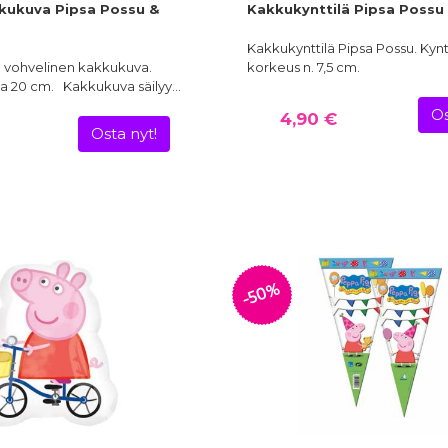
kukuva Pipsa Possu &
Kakkukynttilä Pipsa Possu
Kakkukynttilä Pipsa Possu. Kynt
ä vohvelinen kakkukuva.
korkeus n. 7,5 cm.
ija 20 cm. Kakkukuva säilyy…
Os
4,90 €
Osta nyt!
-50%