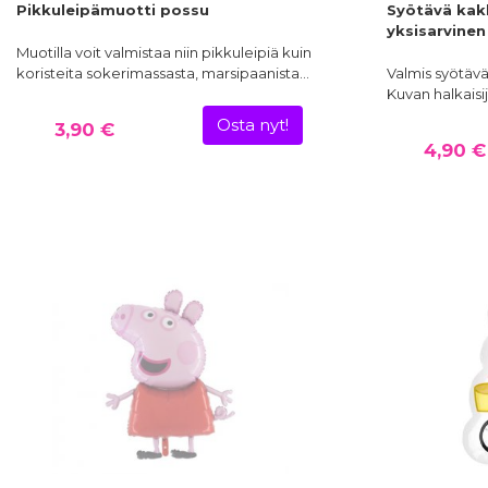
Pikkuleipämuotti possu
Syötävä kak
yksisarvinen
Muotilla voit valmistaa niin pikkuleipiä kuin
koristeita sokerimassasta, marsipaanista…
Valmis syötäv
Kuvan halkais
Osta nyt!
3,90 €
4,90 €