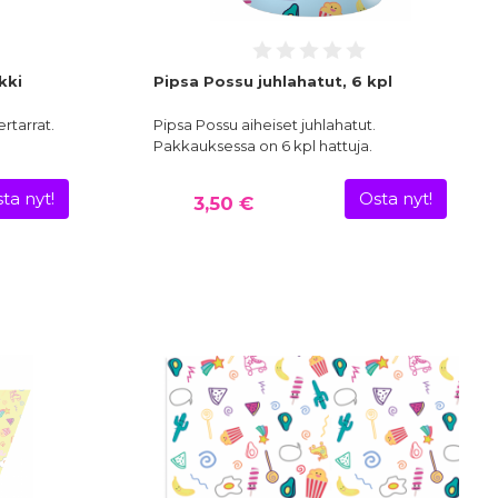
kki
Pipsa Possu juhlahatut, 6 kpl
rtarrat.
Pipsa Possu aiheiset juhlahatut.
Pakkauksessa on 6 kpl hattuja.
ta nyt!
Osta nyt!
3,50 €