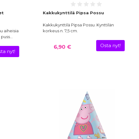
et
Kakkukynttilä Pipsa Possu
Kakkukynttilä Pipsa Possu. Kynttilän
u aiheisia
korkeus n. 7,5 cm.
, puss…
Osta nyt!
6,90 €
ta nyt!