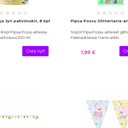
ja Jyri pahvimukit, 8 kpl
Pipsa Possu Glittertarra-ar
 kpl Pipsa Possu aiheisia
Söpöt Pipa Possu-aiheiset glitte
Vetoisuus 200 ml.
Pakkauksessa 1 tarra-arkki.
Osta nyt!
Os
1,99 €