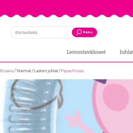
Haku
Leivontavälineet
Juhla
Etusivu
/
Teemat
/
Lasten juhlat
/
Pipsa Possu