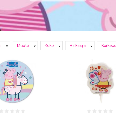
li
Muoto
Koko
Halkaisija
Korkeu
v
v
v
v