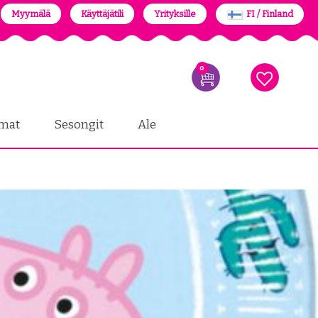
Myymälä
Käyttäjätili
Yrityksille
FI / Finland
0
mat
Sesongit
Ale