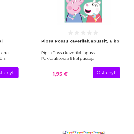
ki
Pipsa Possu kaverilahjapussit, 6 kpl
arrat.
Pipsa Possu kaverilahjapussit.
iön…
Pakkauksessa 6 kpl pusseja.
ta nyt!
Osta nyt!
1,95 €