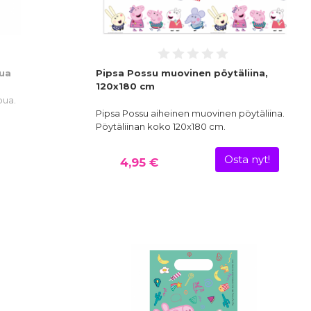
pua
Pipsa Possu muovinen pöytäliina,
120x180 cm
pua.
Pipsa Possu aiheinen muovinen pöytäliina.
Pöytäliinan koko 120x180 cm.
Osta nyt!
4,95 €