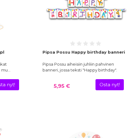
pl
Pipsa Possu Happy birthday banneri
skat
Pipsa Possu aiheisiin juhliin pahvinen
on mu…
banneri, jossa teksti "Happy birthday".
ta nyt!
Osta nyt!
5,95 €