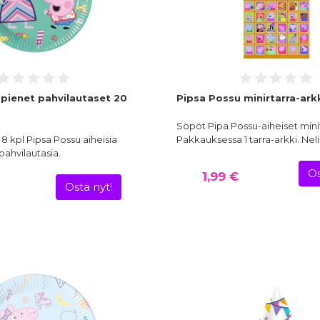
pienet pahvilautaset 20
Pipsa Possu minirtarra-ark
Söpöt Pipa Possu-aiheiset minit
 kpl Pipsa Possu aiheisia
Pakkauksessa 1 tarra-arkki. Nel
pahvilautasia.
Os
1,99 €
Osta nyt!