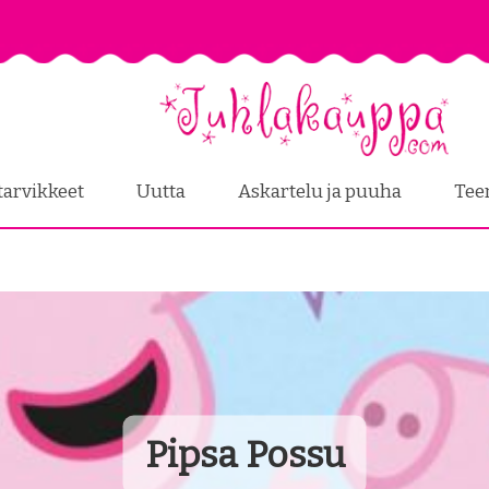
tarvikkeet
Uutta
Askartelu ja puuha
Tee
Pipsa Possu