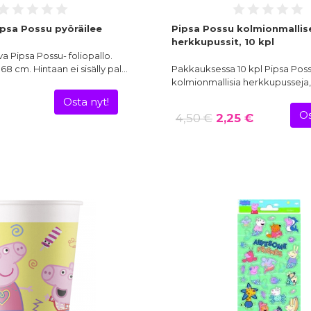
ipsa Possu pyöräilee
Pipsa Possu kolmionmallis
herkkupussit, 10 kpl
va Pipsa Possu- foliopallo.
68 cm. Hintaan ei sisälly pal…
Pakkauksessa 10 kpl Pipsa Poss
kolmionmallisia herkkupusseja
Osta nyt!
Os
4,50 €
2,25 €