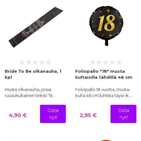
Bride To Be olkanauha, 1
Foliopallo "18" musta
kpl
kultaisilla tähdillä 46 cm
Musta olkanauha, jossa
Foliopallo 18 vuotta, musta-
ruusukultainen teksti "B…
kulta 46 cmJuhlista täysi-ik…
Osta
Osta
4,90 €
2,95 €
nyt!
nyt!