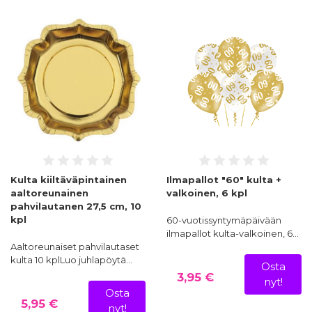
Kulta kiiltäväpintainen
Ilmapallot "60" kulta +
aaltoreunainen
valkoinen, 6 kpl
pahvilautanen 27,5 cm, 10
kpl
60-vuotissyntymäpäivään
ilmapallot kulta-valkoinen, 6…
Aaltoreunaiset pahvilautaset
kulta 10 kplLuo juhlapöytä…
Osta
3,95 €
nyt!
Osta
5,95 €
nyt!