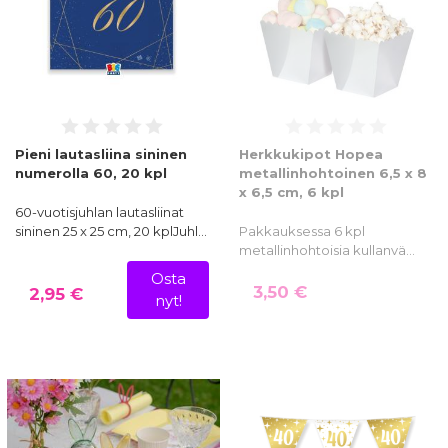
Pieni lautasliina sininen
Herkkukipot Hopea
numerolla 60, 20 kpl
metallinhohtoinen 6,5 x 8
x 6,5 cm, 6 kpl
60-vuotisjuhlan lautasliinat
sininen 25 x 25 cm, 20 kplJuhl…
Pakkauksessa 6 kpl
metallinhohtoisia kullanvä…
Osta
3,50 €
2,95 €
nyt!