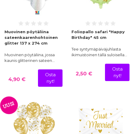
Muovinen pöytäliina
Foliopallo safari "Happy
sateenkaarenhohtoinen
Birthday" 45 cm
glitter 137 x 274 cm
Tee syntymäpäiväjuhlasta
Muovinen pöytäliina, jossa
ikimuistoinen tällä suloisella…
kaunis glitterinen sateen…
Osta
2,50 €
Osta
nyt!
4,90 €
nyt!
UUSI