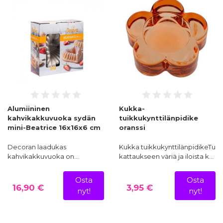
Alumiininen
Kukka-
kahvikakkuvuoka sydän
tuikkukynttilänpidike
mini-Beatrice 16x16x6 cm
oranssi
Decoran laadukas
Kukka tuikkukynttilänpidikeTuo
kahvikakkuvuoka on…
kattaukseen väriä ja iloista k…
Osta
Osta
16,90 €
3,95 €
nyt!
nyt!