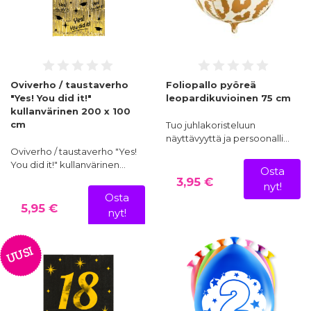
Oviverho / taustaverho
Foliopallo pyöreä
"Yes! You did it!"
leopardikuvioinen 75 cm
kullanvärinen 200 x 100
cm
Tuo juhlakoristeluun
näyttävyyttä ja persoonalli…
Oviverho / taustaverho "Yes!
You did it!" kullanvärinen…
Osta
3,95 €
nyt!
Osta
5,95 €
nyt!
UUSI