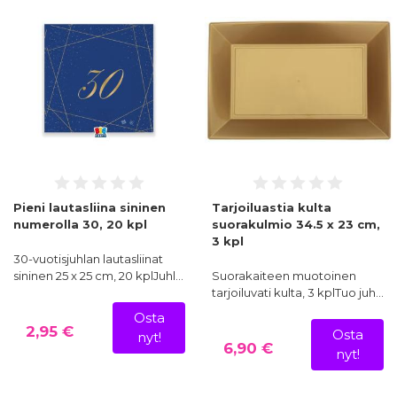
Pieni lautasliina sininen
Tarjoiluastia kulta
numerolla 30, 20 kpl
suorakulmio 34.5 x 23 cm,
3 kpl
30-vuotisjuhlan lautasliinat
sininen 25 x 25 cm, 20 kplJuhl…
Suorakaiteen muotoinen
tarjoiluvati kulta, 3 kplTuo juh…
Osta
2,95 €
Osta
nyt!
6,90 €
nyt!