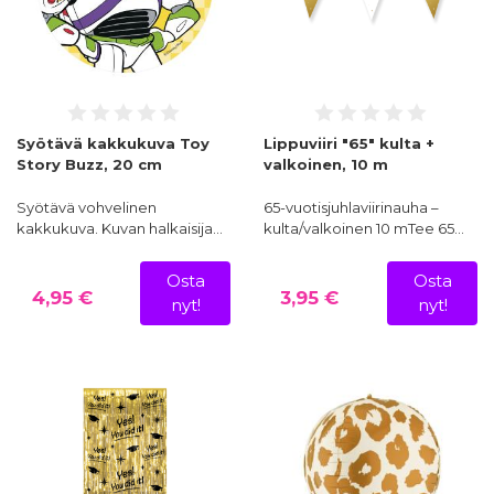
Syötävä kakkukuva Toy
Lippuviiri "65" kulta +
Story Buzz, 20 cm
valkoinen, 10 m
Syötävä vohvelinen
65-vuotisjuhlaviirinauha –
kakkukuva. Kuvan halkaisija…
kulta/valkoinen 10 mTee 65…
Osta
Osta
4,95 €
3,95 €
nyt!
nyt!