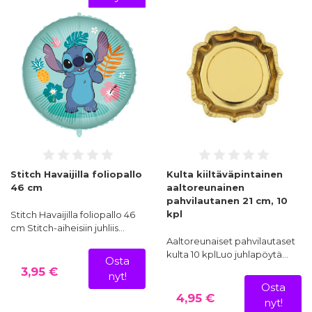
Stitch Havaijilla foliopallo
Kulta kiiltäväpintainen
46 cm
aaltoreunainen
pahvilautanen 21 cm, 10
kpl
Stitch Havaijilla foliopallo 46
cm Stitch-aiheisiin juhliis…
Aaltoreunaiset pahvilautaset
kulta 10 kplLuo juhlapöytä…
Osta
3,95 €
nyt!
Osta
4,95 €
nyt!