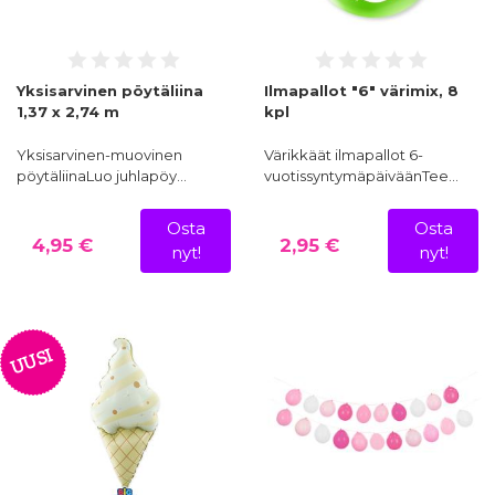
Yksisarvinen pöytäliina
Ilmapallot "6" värimix, 8
1,37 x 2,74 m
kpl
Yksisarvinen-muovinen
Värikkäät ilmapallot 6-
pöytäliinaLuo juhlapöy…
vuotissyntymäpäiväänTee…
Osta
Osta
4,95 €
2,95 €
nyt!
nyt!
UUSI