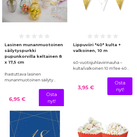
Lasinen munanmuotoinen
Lippuviiri "40" kulta +
säilytyspurkki
valkoinen, 10 m
pupunkorvilla keltainen 8
x 17,5 cm
40-vuotisjuhlaviirinauha –
kulta/valkoinen 10 mTee 40…
Ihastuttava lasinen
munanmuotoinen säilyty…
Osta
3,95 €
nyt!
Osta
6,95 €
nyt!