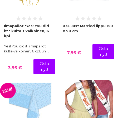
Ilmapallot "Yes! You did
XXL Just Married lippu 150
it"" kulta + valkoinen, 6
x 90 cm
kpl
Yes! You did it! ilmapallot
Osta
kulta-valkoinen, 6 kplJuhl…
7,95 €
nyt!
Osta
3,95 €
nyt!
UUSI