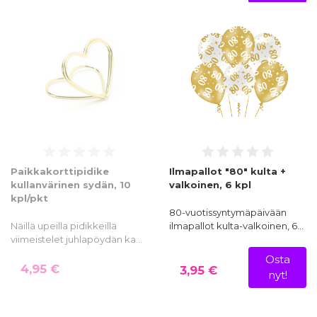
Paikkakorttipidike
Ilmapallot "80" kulta +
kullanvärinen sydän, 10
valkoinen, 6 kpl
kpl/pkt
80-vuotissyntymäpäivään
Näillä upeilla pidikkeillä
ilmapallot kulta-valkoinen, 6…
viimeistelet juhlapöydän ka…
Osta
4,95 €
3,95 €
nyt!