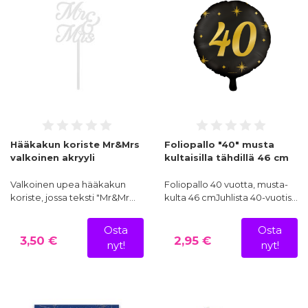
Hääkakun koriste Mr&Mrs
Foliopallo "40" musta
valkoinen akryyli
kultaisilla tähdillä 46 cm
Valkoinen upea hääkakun
Foliopallo 40 vuotta, musta-
koriste, jossa teksti "Mr&Mr…
kulta 46 cmJuhlista 40-vuotis…
Osta
Osta
3,50 €
2,95 €
nyt!
nyt!