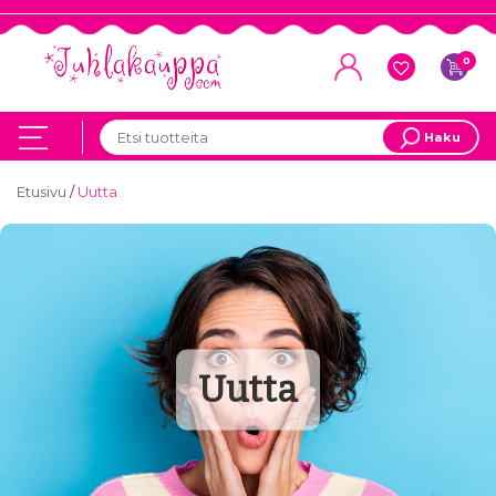
0
Haku
Etusivu
/
Uutta
Uutta