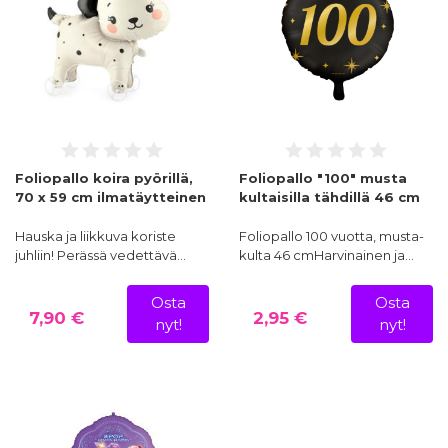
Foliopallo koira pyörillä,
Foliopallo "100" musta
70 x 59 cm ilmatäytteinen
kultaisilla tähdillä 46 cm
Hauska ja liikkuva koriste
Foliopallo 100 vuotta, musta-
juhliin! Perässä vedettävä…
kulta 46 cmHarvinainen ja…
Osta
Osta
7,90 €
2,95 €
nyt!
nyt!