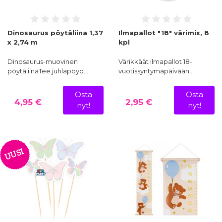
Dinosaurus pöytäliina 1,37
Ilmapallot "18" värimix, 8
x 2,74 m
kpl
Dinosaurus-muovinen
Värikkäät ilmapallot 18-
pöytäliinaTee juhlapöyd…
vuotissyntymäpäivään…
Osta
Osta
4,95 €
2,95 €
nyt!
nyt!
UUSI