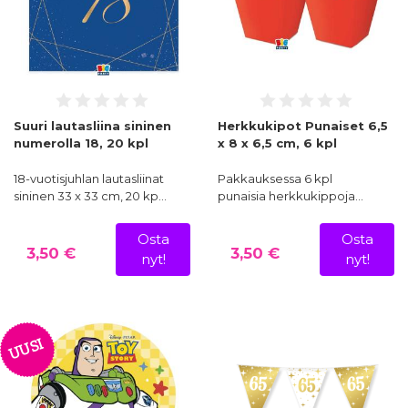
Suuri lautasliina sininen
Herkkukipot Punaiset 6,5
numerolla 18, 20 kpl
x 8 x 6,5 cm, 6 kpl
18-vuotisjuhlan lautasliinat
Pakkauksessa 6 kpl
sininen 33 x 33 cm, 20 kp…
punaisia herkkukippoja…
Osta
Osta
3,50 €
3,50 €
nyt!
nyt!
UUSI