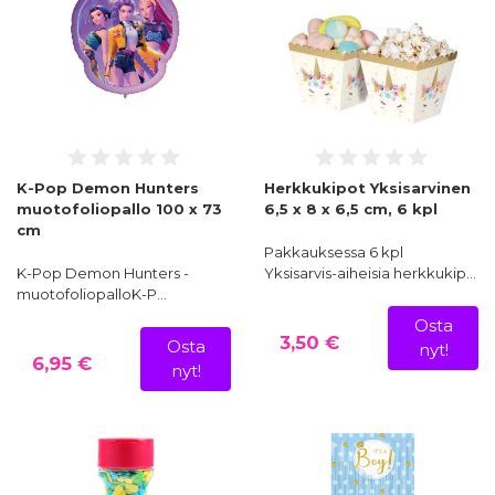
K-Pop Demon Hunters
Herkkukipot Yksisarvinen
muotofoliopallo 100 x 73
6,5 x 8 x 6,5 cm, 6 kpl
cm
Pakkauksessa 6 kpl
K-Pop Demon Hunters -
Yksisarvis-aiheisia herkkukip…
muotofoliopalloK-P…
Osta
3,50 €
Osta
nyt!
6,95 €
nyt!