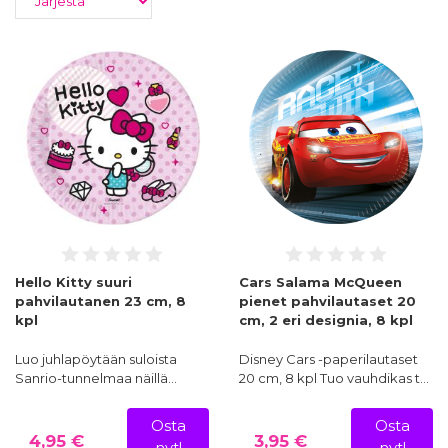
Hello Kitty suuri
Cars Salama McQueen
pahvilautanen 23 cm, 8
pienet pahvilautaset 20
kpl
cm, 2 eri designia, 8 kpl
Luo juhlapöytään suloista
Disney Cars -paperilautaset
Sanrio-tunnelmaa näillä…
20 cm, 8 kpl Tuo vauhdikas t…
Osta
Osta
4,95 €
3,95 €
nyt!
nyt!