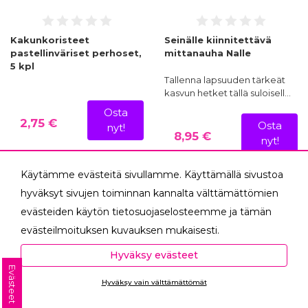
Kakunkoristeet
Seinälle kiinnitettävä
pastellinväriset perhoset,
mittanauha Nalle
5 kpl
Tallenna lapsuuden tärkeät
kasvun hetket tällä suloisell…
Osta
2,75 €
Osta
nyt!
8,95 €
nyt!
Käytämme evästeitä sivullamme. Käyttämällä sivustoa
hyväksyt sivujen toiminnan kannalta välttämättömien
UUSI
evästeiden käytön tietosuojaselosteemme ja tämän
evästeilmoituksen kuvauksen mukaisesti.
Hyväksyessäsi analytiikka- ja markkinointievästeet
Hyväksy evästeet
autat meitä mittaamaan ja analysoimaan
Evästeet
Hyväksy vain välttämättömät
verkkosivumme toimintaa ja käyttöä (Analytiikka ja
Ota yhteyttä
tilastot) sekä tarjoamaan sinulle sinua itseäsi