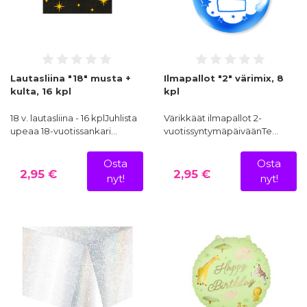
Lautasliina "18" musta +
Ilmapallot "2" värimix, 8
kulta, 16 kpl
kpl
18 v. lautasliina - 16 kplJuhlista
Värikkäät ilmapallot 2-
upeaa 18-vuotissankari…
vuotissyntymäpäiväänTe…
Osta
Osta
2,95 €
2,95 €
nyt!
nyt!