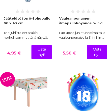
Jäätelötötterö-foliopallo
Vaaleanpunainen
96 x 43 cm
ilmapalloköynnös 3-in-1
Tee juhlista entistäkin
Luo upea juhlatunnelma tällä
herkullisemmat tällä näyttä…
vaaleanpunaisella 3-in-1 ilm…
Osta
Osta
4,95 €
5,50 €
nyt!
nyt!
UUSI