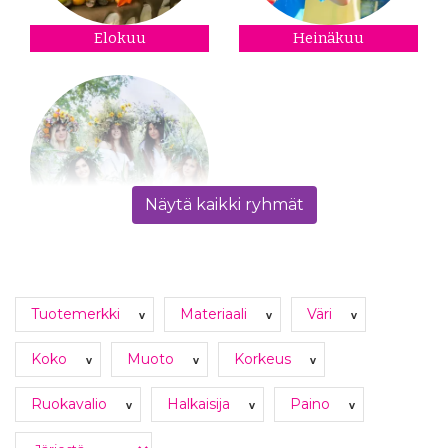
Elokuu
Heinäkuu
Näytä kaikki ryhmät
Kesäkuu
Tuotemerkki
Materiaali
Väri
v
v
v
Koko
Muoto
Korkeus
v
v
v
Ruokavalio
Halkaisija
Paino
v
v
v