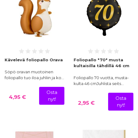
Kävelevä foliopallo Orava
Foliopallo "70" musta
kultaisilla tähdillä 46 cm
Söpö oravan muotoinen
foliopallo tuo iloa juhliin ja ko…
Foliopallo 70 vuotta, musta-
kulta 46 cmJuhlista seits…
Osta
4,95 €
Osta
nyt!
2,95 €
nyt!