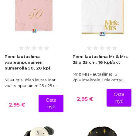
Pieni lautasliina
Pieni lautasliina Mr & Mrs
vaaleanpunainen
25 x 25 cm, 16 kpl/pkt
numerolla 50, 20 kpl
Mr & Mrs -lautasliinat 16
50-vuotisjuhlan lautasliinat
kplViimeistele juhlakattau…
vaaleanpunainen 25 x 25 c…
Osta
2,95 €
Osta
nyt!
2,95 €
nyt!