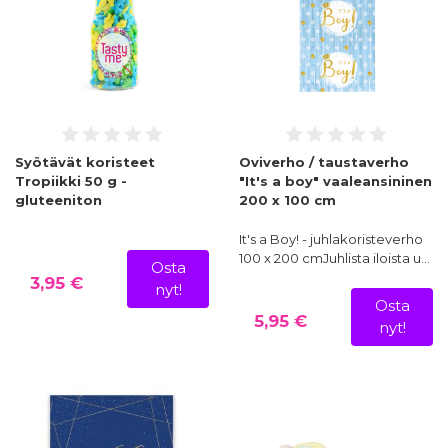
Syötävät koristeet
Oviverho / taustaverho
Tropiikki 50 g -
"It's a boy" vaaleansininen
gluteeniton
200 x 100 cm
It's a Boy! - juhlakoristeverho
100 x 200 cmJuhlista iloista u…
Osta
3,95 €
nyt!
Osta
5,95 €
nyt!