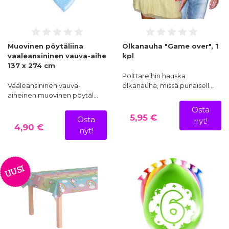
Muovinen pöytäliina
Olkanauha "Game over", 1
vaaleansininen vauva-aihe
kpl
137 x 274 cm
Polttareihin hauska
Vaaleansininen vauva-
olkanauha, missä punaisell…
aiheinen muovinen pöytäl…
Osta
5,95 €
Osta
nyt!
4,90 €
nyt!
UUSI