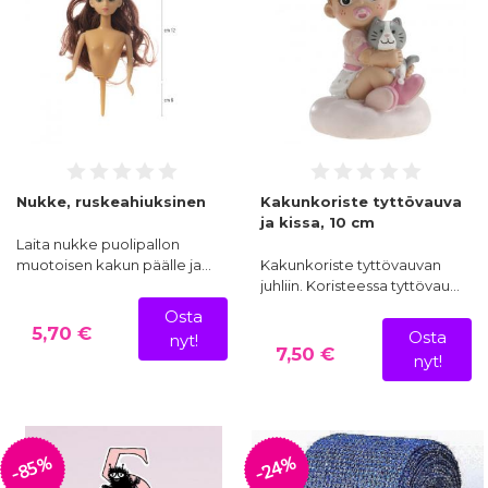
Nukke, ruskeahiuksinen
Kakunkoriste tyttövauva
ja kissa, 10 cm
Laita nukke puolipallon
muotoisen kakun päälle ja…
Kakunkoriste tyttövauvan
juhliin. Koristeessa tyttövau…
Osta
5,70 €
Osta
nyt!
7,50 €
nyt!
-85%
-24%