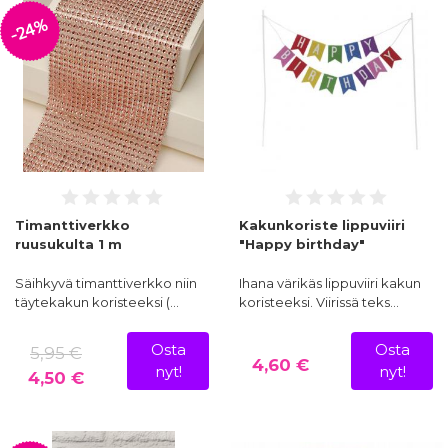
-24%
Timanttiverkko
Kakunkoriste lippuviiri
ruusukulta 1 m
"Happy birthday"
Säihkyvä timanttiverkko niin
Ihana värikäs lippuviiri kakun
täytekakun koristeeksi (…
koristeeksi. Viirissä teks…
Osta
Osta
5,95 €
4,60 €
nyt!
nyt!
4,50 €