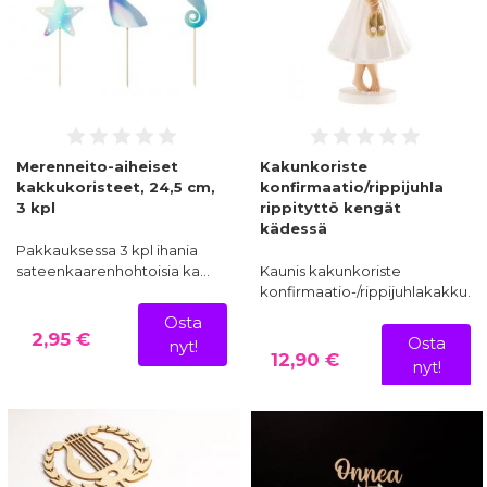
Merenneito-aiheiset
Kakunkoriste
kakkukoristeet, 24,5 cm,
konfirmaatio/rippijuhla
3 kpl
rippityttö kengät
kädessä
Pakkauksessa 3 kpl ihania
sateenkaarenhohtoisia ka…
Kaunis kakunkoriste
konfirmaatio-/rippijuhlakakku…
Osta
2,95 €
Osta
nyt!
12,90 €
nyt!