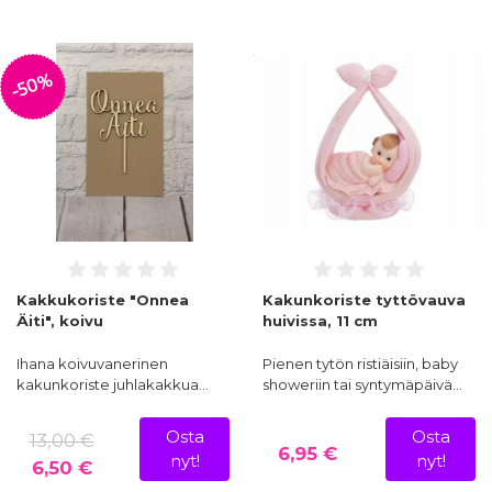
-50%
Kakkukoriste "Onnea
Kakunkoriste tyttövauva
Äiti", koivu
huivissa, 11 cm
Ihana koivuvanerinen
Pienen tytön ristiäisiin, baby
kakunkoriste juhlakakkua…
showeriin tai syntymäpäivä…
Osta
Osta
13,00 €
6,95 €
nyt!
nyt!
6,50 €