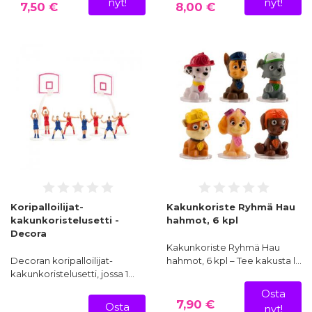
nyt!
nyt!
7,50 €
8,00 €
Koripalloilijat-
Kakunkoriste Ryhmä Hau
kakunkoristelusetti -
hahmot, 6 kpl
Decora
Kakunkoriste Ryhmä Hau
Decoran koripalloilijat-
hahmot, 6 kpl – Tee kakusta l…
kakunkoristelusetti, jossa 1…
Osta
7,90 €
Osta
nyt!