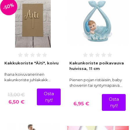
-50%
Kakkukoriste "Äiti", koivu
Kakunkoriste poikavauva
huivissa, 11 cm
Ihana koivuvanerinen
kakunkoriste juhlakakk…
Pienen pojan ristiäisiin, baby
showeriin tai syntymäpäivä…
Osta
13,00 €
Osta
nyt!
6,50 €
6,95 €
nyt!