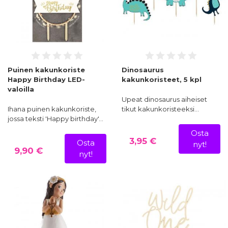
Puinen kakunkoriste
Dinosaurus
Happy Birthday LED-
kakunkoristeet, 5 kpl
valoilla
Upeat dinosaurus aiheiset
Ihana puinen kakunkoriste,
tikut kakunkoristeeksi…
jossa teksti 'Happy birthday'…
Osta
3,95 €
Osta
nyt!
9,90 €
nyt!