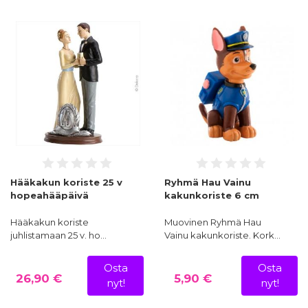
Hääkakun koriste 25 v
Ryhmä Hau Vainu
hopeahääpäivä
kakunkoriste 6 cm
Hääkakun koriste
Muovinen Ryhmä Hau
juhlistamaan 25 v. ho…
Vainu kakunkoriste. Kork…
Osta
Osta
26,90 €
5,90 €
nyt!
nyt!