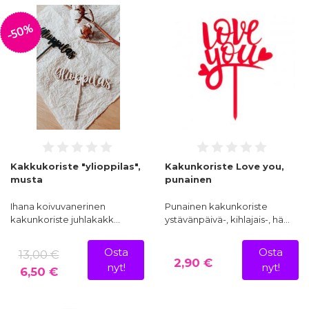
-50%
Kakkukoriste "ylioppilas",
Kakunkoriste Love you,
musta
punainen
Ihana koivuvanerinen
Punainen kakunkoriste
kakunkoriste juhlakakk…
ystävänpäivä-, kihlajais-, hä…
Osta
Osta
13,00 €
2,90 €
nyt!
nyt!
6,50 €