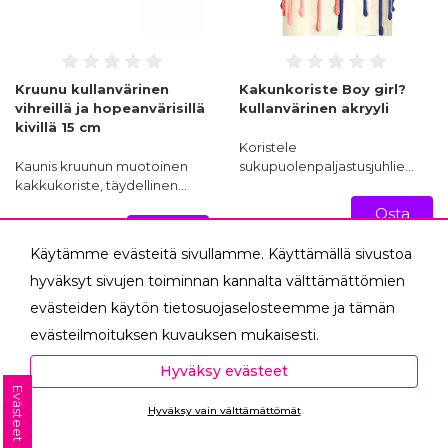
Kruunu kullanvärinen
Kakunkoriste Boy girl?
vihreillä ja hopeanvärisillä
kullanvärinen akryyli
kivillä 15 cm
Koristele
Kaunis kruunun muotoinen
sukupuolenpaljastusjuhlie…
kakkukoriste, täydellinen…
Osta
2,95 €
Osta
nyt!
10,90 €
Käytämme evästeitä sivullamme. Käyttämällä sivustoa
nyt!
hyväksyt sivujen toiminnan kannalta välttämättömien
evästeiden käytön tietosuojaselosteemme ja tämän
evästeilmoituksen kuvauksen mukaisesti.
Hyväksyessäsi analytiikka- ja markkinointievästeet
Hyväksy evästeet
autat meitä mittaamaan ja analysoimaan
Evästeet
Hyväksy vain välttämättömät
verkkosivumme toimintaa ja käyttöä (Analytiikka ja
Ota yhteyttä
tilastot) sekä tarjoamaan sinulle sinua itseäsi