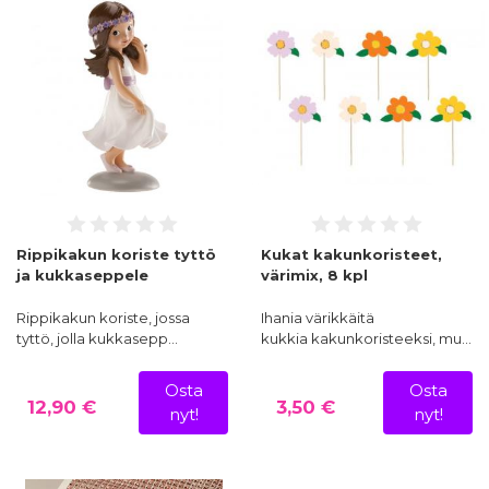
Rippikakun koriste tyttö
Kukat kakunkoristeet,
ja kukkaseppele
värimix, 8 kpl
Rippikakun koriste, jossa
Ihania värikkäitä
tyttö, jolla kukkasepp…
kukkia kakunkoristeeksi, mu…
Osta
Osta
12,90 €
3,50 €
nyt!
nyt!