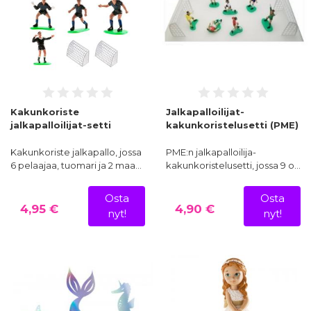
Kakunkoriste
Jalkapalloilijat-
jalkapalloilijat-setti
kakunkoristelusetti (PME)
Kakunkoriste jalkapallo, jossa
PME:n jalkapalloilija-
6 pelaajaa, tuomari ja 2 maa…
kakunkoristelusetti, jossa 9 o…
Osta
Osta
4,95 €
4,90 €
nyt!
nyt!