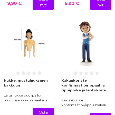
9,90 €
5,90 €
nyt!
nyt!
Nukke, mustahiuksinen
Kakunkoriste
kakkuun
konfirmaatio/rippijuhla
rippipoika ja lentokone
Laita nukke puolipallon
muotoisen kakun päälle ja…
Kakunkoriste
konfirmaatio-/rippijuhlakak…
Osta