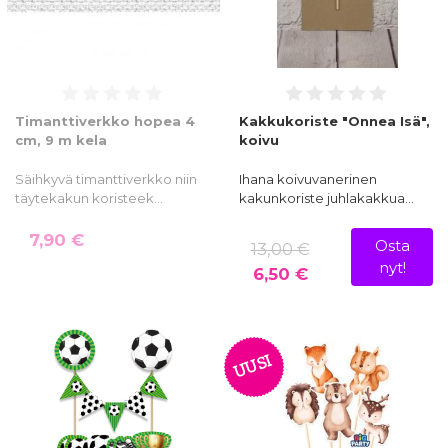
Timanttiverkko hopea 4
Kakkukoriste "Onnea Isä",
cm, 9 m kela
koivu
Säihkyvä timanttiverkko niin
Ihana koivuvanerinen
täytekakun koristeek…
kakunkoriste juhlakakkua…
7,90 €
Osta
13,00 €
nyt!
6,50 €
UUSI