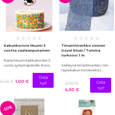
Kakunkoriste Muumi 5
Timanttiverkko sininen
vuotta vaaleanpunainen
(royal blue) / Tumma
turkoosi 1 m
Ihana Muumi kakkukoriste 5-
vuotis syntymäpäiville. Koris…
Säihkyvä timanttiverkko niin
täytekakun koristeeksi (…
Osta
6,50 €
1,00 €
Osta
5,90 €
nyt!
nyt!
4,50 €
-50%