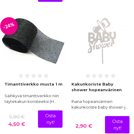
-24%
Timanttiverkko musta 1 m
Kakunkoriste Baby
shower hopeanvärinen
Säihkyvä timanttiverkko niin
täytekakun koristeeksi (H…
Ihana hopeanvärinen
kakunkoriste baby shower-j…
Osta
5,90 €
Osta
nyt!
4,50 €
2,90 €
nyt!