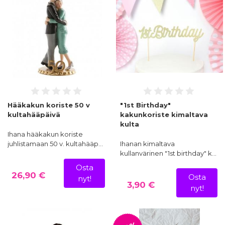
Hääkakun koriste 50 v
"1st Birthday"
kultahääpäivä
kakunkoriste kimaltava
kulta
Ihana hääkakun koriste
juhlistamaan 50 v. kultahääp…
Ihanan kimaltava
kullanvärinen "1st birthday" k…
Osta
26,90 €
Osta
nyt!
3,90 €
nyt!