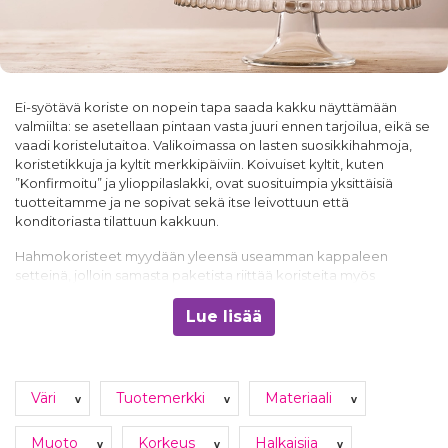
Ei-syötävä koriste on nopein tapa saada kakku näyttämään
valmiilta: se asetellaan pintaan vasta juuri ennen tarjoilua, eikä se
vaadi koristelutaitoa. Valikoimassa on lasten suosikkihahmoja,
koristetikkuja ja kyltit merkkipäiviin. Koivuiset kyltit, kuten
”Konfirmoitu” ja ylioppilaslakki, ovat suosituimpia yksittäisiä
tuotteitamme ja ne sopivat sekä itse leivottuun että
konditoriasta tilattuun kakkuun.
Hahmokoristeet myydään yleensä useamman kappaleen
setteinä, jolloin samasta paketista riittää koristeita myös
muffinsseihin. Lastenjuhlien puolelta löytyvät esimerkiksi
Muumit
ja sama teema jatkuu useimmiten kattaukseen asti. Kun
Lue lisää
kakku on koristeltu, viimeistelyyn sopivat
kakkukynttilät
ja jos
haluat pintaan syötävää koristelua, katso erikseen
leivontakoristeet
— sokerikoristeet ja koristerakeet ovat
omassa ryhmässään.
Väri
Tuotemerkki
Materiaali
v
v
v
Muoto
Korkeus
Halkaisija
v
v
v