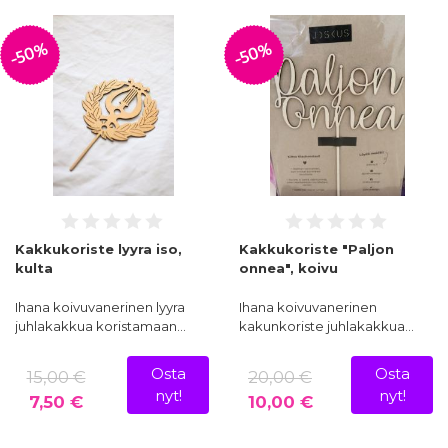
-50%
-50%
Kakkukoriste lyyra iso,
Kakkukoriste "Paljon
kulta
onnea", koivu
Ihana koivuvanerinen lyyra
Ihana koivuvanerinen
juhlakakkua koristamaan…
kakunkoriste juhlakakkua…
Osta
Osta
15,00 €
20,00 €
nyt!
nyt!
7,50 €
10,00 €