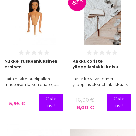
-50%
Nukke, ruskeahiuksinen
Kakkukoriste
etninen
ylioppilaslakki koivu
Laita nukke puolipallon
Ihana koivuvanerinen
muotoisen kakun päälle ja…
ylioppilaslakki juhlakakkua k…
Osta
Osta
16,00 €
5,95 €
nyt!
nyt!
8,00 €