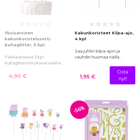
Yksisarvinen
Kakunkoristeet Kilpa-ajo,
kakunkoristelusetti
4 kpl
kultaglitter, 5 kpl
Saa juhliin kilpa-ajon ja
Pakkauksessa 5 kpl
vauhdin huumaa näillä…
kultaglitterisiä yksisarvisaihe…
Osta
4,90 €
1,95 €
nyt!
-56%