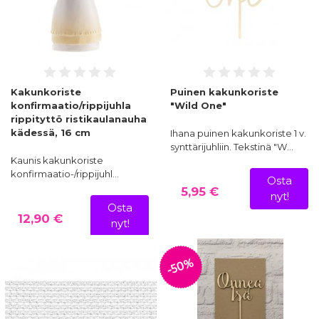
Kakunkoriste
Puinen kakunkoriste
konfirmaatio/rippijuhla
"Wild One"
rippityttö ristikaulanauha
kädessä, 16 cm
Ihana puinen kakunkoriste 1 v.
synttärijuhliin. Tekstinä "W…
Kaunis kakunkoriste
konfirmaatio-/rippijuhl…
Osta
5,95 €
nyt!
Osta
12,90 €
nyt!
-50%