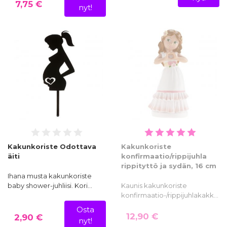
7,75 €
nyt!
Kakunkoriste Odottava
Kakunkoriste
äiti
konfirmaatio/rippijuhla
rippityttö ja sydän, 16 cm
Ihana musta kakunkoriste
baby shower-juhliisi. Kori…
Kaunis kakunkoriste
konfirmaatio-/rippijuhlakakk…
Osta
12,90 €
2,90 €
nyt!