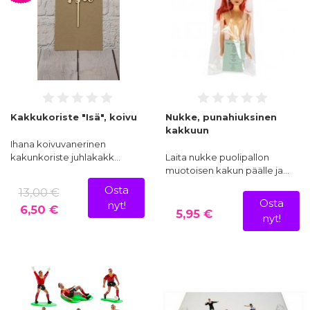
Kakkukoriste "Isä", koivu
Nukke, punahiuksinen
kakkuun
Ihana koivuvanerinen
kakunkoriste juhlakakk…
Laita nukke puolipallon
muotoisen kakun päälle ja…
Osta
13,00 €
Osta
nyt!
6,50 €
5,95 €
nyt!