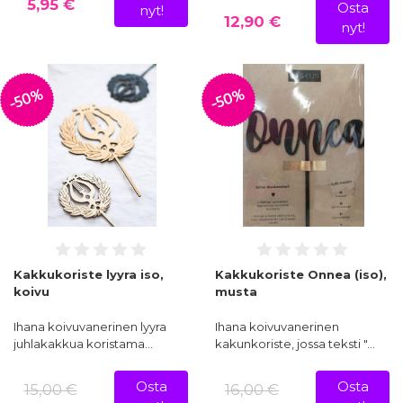
5,95 €
Osta
nyt!
12,90 €
nyt!
-50%
-50%
Kakkukoriste lyyra iso,
Kakkukoriste Onnea (iso),
koivu
musta
Ihana koivuvanerinen lyyra
Ihana koivuvanerinen
juhlakakkua koristama…
kakunkoriste, jossa teksti "…
Osta
Osta
15,00 €
16,00 €