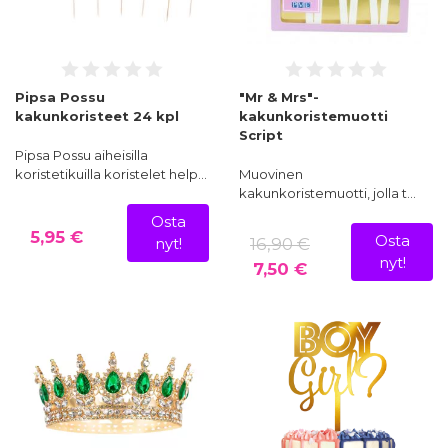
Pipsa Possu
"Mr & Mrs"-
kakunkoristeet 24 kpl
kakunkoristemuotti
Script
Pipsa Possu aiheisilla
koristetikuilla koristelet help…
Muovinen
kakunkoristemuotti, jolla t…
Osta
5,95 €
Osta
16,90 €
nyt!
nyt!
7,50 €