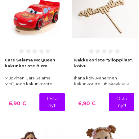
Cars Salama McQueen
Kakkukoriste "ylioppilas",
kakunkoriste 8 cm
koivu
Muovinen Cars Salama
Ihana koivuvanerinen
McQueen kakunkoriste…
kakunkoriste juhlakakkua k…
Osta
Osta
6,90 €
6,90 €
nyt!
nyt!