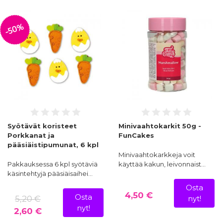
-50%
Syötävät koristeet
Minivaahtokarkit 50g -
Porkkanat ja
FunCakes
pääsiäistipumunat, 6 kpl
Minivaahtokarkkeja voit
Pakkauksessa 6 kpl syötäviä
käyttää kakun, leivonnaist…
käsintehtyjä pääsiäisaihei…
Osta
4,50 €
Osta
5,20 €
nyt!
nyt!
2,60 €