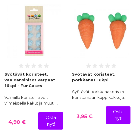
Syötävät koristeet,
Syötävät koristeet,
vaaleansiniset varpaat
porkkanat 16kpl
16kpl - FunCakes
Syötävät porkkanakoristeet
Valmiilla koristeilla voit
koristamaan kuppikakkuja…
viimeistellä kakut ja muut l…
Osta
3,95 €
Osta
nyt!
4,90 €
nyt!