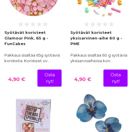
Syötävät koristeet
Syötävät koristeet
Glamour Pink, 65 g -
yksisarvinen-aihe 60 g -
FunCakes
PME
Pakkaus sisältää 65g syötäviä
Pakkaus sisältää 60 g syötäviä
koristeita. Koristeet ov…
yksisarvisaiheisia kori…
Osta
Osta
4,90 €
4,90 €
nyt!
nyt!