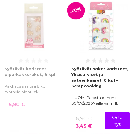
-50%
Syötävät koristeet
Syötävät sokerikoristeet,
piparkakku-ukot, 8 kpl
Yksisarviset ja
sateenkaaret, 6 kpl -
Scrapcooking
Pakkaus sisältää 8 kpl
syötäviä piparkak…
HUOM! Parasta ennen :
30/07/2026Näillä valmiill…
5,90 €
Osta
6,90 €
nyt!
3,45 €