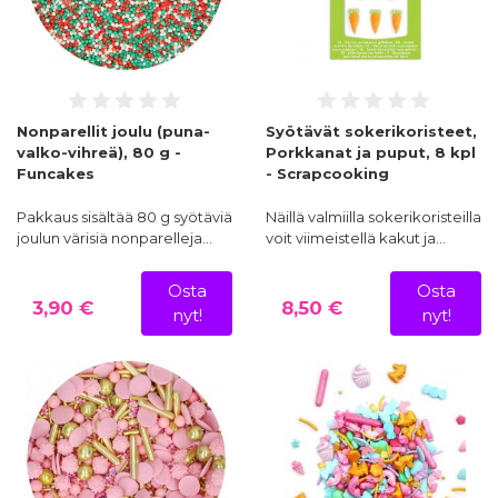
Nonparellit joulu (puna-
Syötävät sokerikoristeet,
valko-vihreä), 80 g -
Porkkanat ja puput, 8 kpl
Funcakes
- Scrapcooking
Pakkaus sisältää 80 g syötäviä
Näillä valmiilla sokerikoristeilla
joulun värisiä nonparelleja…
voit viimeistellä kakut ja…
Osta
Osta
3,90 €
8,50 €
nyt!
nyt!