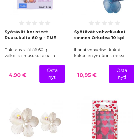
Syötävät koristeet
Syötävät vohvelikukat
Ruusukulta 60 g - PME
sininen Orkidea 10 kpl
Pakkaus sisältää 60 g
Ihanat vohveliset kukat
valkoisia, ruusukultaisia, h…
kakkujen ym. koristeeksi…
Osta
Osta
4,90 €
10,95 €
nyt!
nyt!