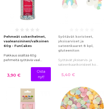
Pehmeät sokerihelmet,
Syötävät koristeet,
vaaleansininen/valkoinen
yksisarviset ja
60g - FunCakes
sateenkaaret 8 kpl,
gluteeniton
Pakkaus sisältää 60g
pehmeitä syötäviä vaal…
Syötävät yksisarvis- ja
sateenkaarikoristeet ko…
Osta
5,40 €
3,90 €
nyt!