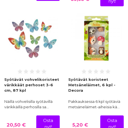
nyt!
Syötävät vohvelikoristeet
Syötävät koristeet
värikkäät perhoset 3-6
Metsäneläimet, 6 kpl -
cm, 87 kpl
Decora
Näillä vohvelisilla syötävillä
Pakkauksessa 6 kpl syötäviä
värikkäillä perhosilla sa…
metsäneläimet-aiheisia kä…
Osta
Osta
20,50 €
5,20 €
nyt!
nyt!