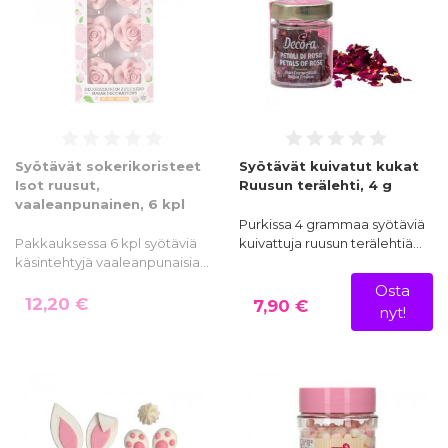
Syötävät sokerikoristeet
Syötävät kuivatut kukat
Isot ruusut,
Ruusun terälehti, 4 g
vaaleanpunainen, 6 kpl
Purkissa 4 grammaa syötäviä
Pakkauksessa 6 kpl syötäviä
kuivattuja ruusun terälehtiä…
käsintehtyjä vaaleanpunaisia…
Osta
12,20 €
7,90 €
nyt!