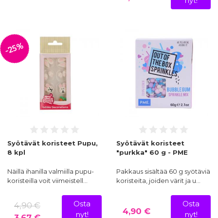
nyt!
valitaan
Koristeet valitaan yleensä juhlan teeman tai värimaailman
mukaan. Valitse yksi näyttävä pääkoriste ja täydennä sitä
ripoteltavilla koristeilla, jolloin kakusta tulee yhtenäinen ilman
-25%
että se näyttää täyteen ahdetulta. Koristeet kiinnittyvät
parhaiten tuoreeseen kuorrutukseen, joten
valmiit kuorrutteet
kannattaa levittää juuri ennen koristelua. Tarkista aina koristeen
pakkausmerkinnät, sillä osa koristeista sisältää väriaineita tai
allergeeneja.
Jos etsit kuvallista koristetta, katso
kakkukuvat
. Kynttilät löytyvät
kakkukynttilöiden
osastolta ja kestokäyttöiset koristeet
omastaan,
ei-syötävät kakunkoristeet
.
Syötävät koristeet Pupu,
Syötävät koristeet
8 kpl
"purkka" 60 g - PME
Näillä ihanilla valmiilla pupu-
Pakkaus sisältää 60 g syötäviä
koristeilla voit viimeistell…
koristeita, joiden värit ja u…
Osta
Osta
4,90 €
4,90 €
nyt!
nyt!
3,67 €