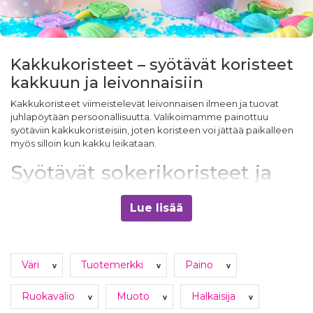
Kakkukoristeet – syötävät koristeet
kakkuun ja leivonnaisiin
Kakkukoristeet viimeistelevät leivonnaisen ilmeen ja tuovat
juhlapöytään persoonallisuutta. Valikoimamme painottuu
syötäviin kakkukoristeisiin, joten koristeen voi jättää paikalleen
myös silloin kun kakku leikataan.
Syötävät sokerikoristeet ja
figuurit
Lue lisää
Sokerikoristeet ovat helpoin tapa saada kakkuun näyttävä
yksityiskohta. Valikoimassa on isoja sokeriruusuja, pieniä
sokerikukkia sekä figuureja teemoittain: metsäneläimiä,
merenneitoja, dinosauruksia ja jalkapalloja. Figuurit kannattaa
Väri
Tuotemerkki
Paino
v
v
v
asettaa kuorrutetun kakun pinnalle vasta lähellä tarjoiluhetkeä,
jolloin ne pysyvät siisteimpinä.
Sokerimassalla
päällystetty kakku
Ruokavalio
Muoto
Halkaisija
v
v
v
on niille tukevin alusta.