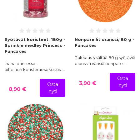
Syötävät koristeet, 180g -
Nonparellit oranssi, 80 g -
Sprinkle medley Princess -
Funcakes
Funcakes
Pakkaus sisältää 80 g syötäviä
Ihana prinsessa-
oranssin värisiä nonpare…
aiheinen koristeraesekoitus!…
Osta
3,90 €
Osta
nyt!
8,90 €
nyt!