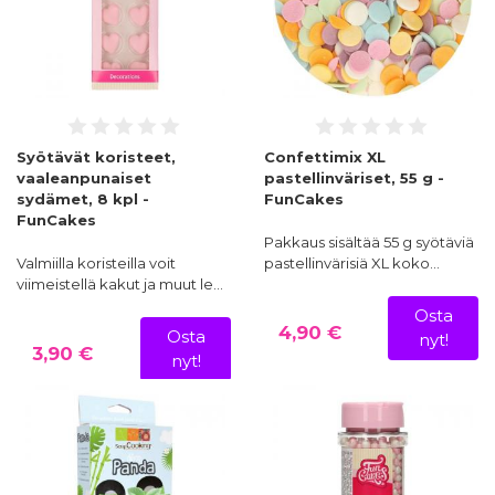
Syötävät koristeet,
Confettimix XL
vaaleanpunaiset
pastellinväriset, 55 g -
sydämet, 8 kpl -
FunCakes
FunCakes
Pakkaus sisältää 55 g syötäviä
Valmiilla koristeilla voit
pastellinvärisiä XL koko…
viimeistellä kakut ja muut le…
Osta
4,90 €
Osta
nyt!
3,90 €
nyt!