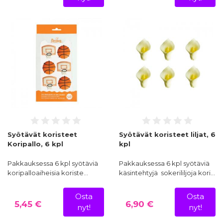
Syötävät koristeet
Syötävät koristeet liljat, 6
Koripallo, 6 kpl
kpl
Pakkauksessa 6 kpl syötäviä
Pakkauksessa 6 kpl syötäviä
koripalloaiheisia koriste…
käsintehtyjä sokerililjoja kori…
Osta
Osta
5,45 €
6,90 €
nyt!
nyt!