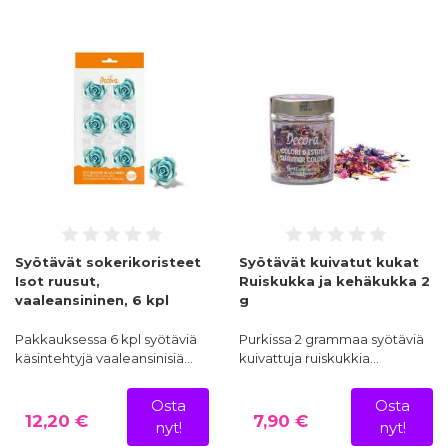
Syötävät sokerikoristeet
Syötävät kuivatut kukat
Isot ruusut,
Ruiskukka ja kehäkukka 2
vaaleansininen, 6 kpl
g
Pakkauksessa 6 kpl syötäviä
Purkissa 2 grammaa syötäviä
käsintehtyjä vaaleansinisiä…
kuivattuja ruiskukkia…
Osta
Osta
12,20 €
7,90 €
nyt!
nyt!