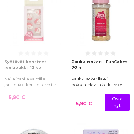
Syötävät koristeet
Paukkusokeri - FunCakes,
joulupukki, 12 kpl
70 g
Näillä ihanilla valmiilla
Paukkusokerilla eli
joulupukki-koristeilla voit vii…
poksahtelevilla karkkirake…
5,90 €
Osta
5,90 €
nyt!