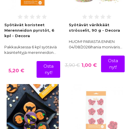
Syötävät koristeet
Syötävät värikkäät
Merenneidon pyrstöt, 6
strösselit, 90 g - Decora
kpl - Decora
HUOM! PARASTA ENNEN
Pakkauksessa 6 kpl syötäviä
04/08/2026Ihania moniväris…
käsintehtyjä merenneidon…
Osta
3,90 €
1,00 €
Osta
nyt!
5,20 €
nyt!