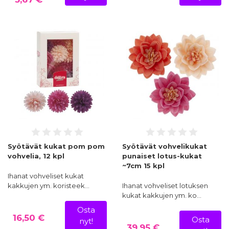
Syötävät kukat pom pom
Syötävät vohvelikukat
vohvelia, 12 kpl
punaiset lotus-kukat
~7cm 15 kpl
Ihanat vohveliset kukat
kakkujen ym. koristeek…
Ihanat vohveliset lotuksen
kukat kakkujen ym. ko…
Osta
16,50 €
Osta
nyt!
39,95 €