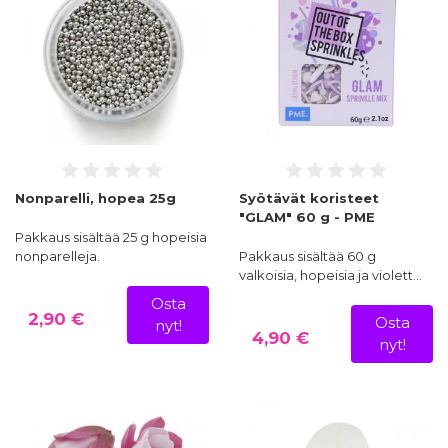
Nonparelli, hopea 25g
Syötävät koristeet
"GLAM" 60 g - PME
Pakkaus sisältää 25 g hopeisia
nonparelleja.
Pakkaus sisältää 60 g
valkoisia, hopeisia ja violett…
Osta
2,90 €
Osta
nyt!
4,90 €
nyt!