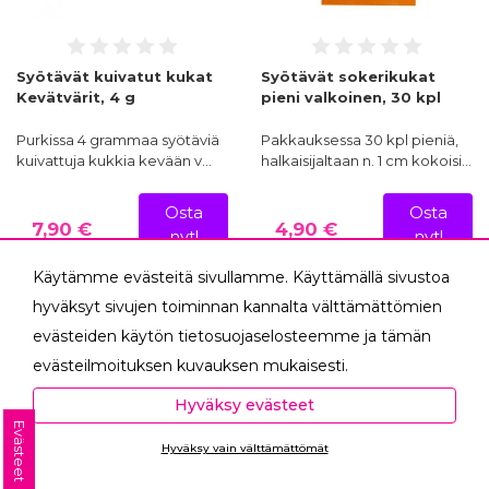
Syötävät kuivatut kukat
Syötävät sokerikukat
Kevätvärit, 4 g
pieni valkoinen, 30 kpl
Purkissa 4 grammaa syötäviä
Pakkauksessa 30 kpl pieniä,
kuivattuja kukkia kevään v…
halkaisijaltaan n. 1 cm kokoisi…
Osta
Osta
7,90 €
4,90 €
nyt!
nyt!
Käytämme evästeitä sivullamme. Käyttämällä sivustoa
hyväksyt sivujen toiminnan kannalta välttämättömien
evästeiden käytön tietosuojaselosteemme ja tämän
evästeilmoituksen kuvauksen mukaisesti.
Hyväksyessäsi analytiikka- ja markkinointievästeet
Hyväksy evästeet
autat meitä mittaamaan ja analysoimaan
Evästeet
Hyväksy vain välttämättömät
verkkosivumme toimintaa ja käyttöä (Analytiikka ja
Ota yhteyttä
tilastot) sekä tarjoamaan sinulle sinua itseäsi