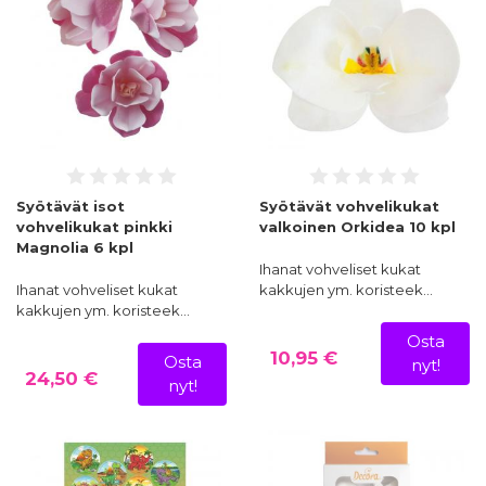
Syötävät isot
Syötävät vohvelikukat
vohvelikukat pinkki
valkoinen Orkidea 10 kpl
Magnolia 6 kpl
Ihanat vohveliset kukat
Ihanat vohveliset kukat
kakkujen ym. koristeek…
kakkujen ym. koristeek…
Osta
10,95 €
Osta
nyt!
24,50 €
nyt!