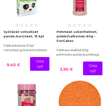
Syötävät vohveliset
Pehmeät sokerihelmet,
panda-koristeet, 15 kpl
pinkki/valkoinen 60g -
FunCakes
Pakkauksessa 15 kpl
vohvelisia syötäviä koristeita…
Pakkaus sisältää 60g
pehmeitä syötäviä pinkkejä…
Osta
9,40 €
Osta
nyt!
3,90 €
nyt!