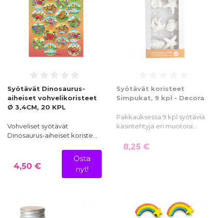
Syötävät Dinosaurus-
Syötävät koristeet
aiheiset vohvelikoristeet
Simpukat, 9 kpl - Decora
Ø 3,4CM, 20 KPL
Pakkauksessa 9 kpl syötäviä
Vohveliset syötävät
käsintehtyjä eri muotoisi…
Dinosaurus-aiheiset koriste…
8,25 €
Osta
4,50 €
nyt!