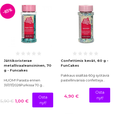
-83%
Jättikoristerae
Confettimix kevät, 60 g -
metallivaaleansininen, 70
FunCakes
g - Funcakes
Pakkaus sisältää 60g syötäviä
HUOM! Parasta ennen
pastellinvärisiä confetteja…
31/07/2026Purkissa 70 g…
Osta
4,90 €
Osta
nyt!
5,90 €
1,00 €
nyt!