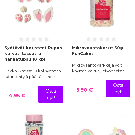
Syötävät koristeet Pupun
Mikrovaahtokarkit 50g -
korvat, tassut ja
FunCakes
hännätupsu 10 kpl
Mikrovaahtokarkkeja voit
Pakkauksessa 10 kpl syötäviä
käyttää kakun, leivonnaiste…
käsintehtyjä pääsiäisaiheisia…
Osta
3,90 €
Osta
nyt!
4,95 €
nyt!