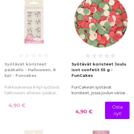
Syötävät koristeet
Syötävät koristeet Joulu
pääkallo - Halloween, 8
isot confetit 55 g -
kpl - Funcakes
FunCakes
Pakkauksessa 8 kpl syötäviä
FunCakesin syötävät
halloween-aiheisia pääkal…
koristeet, jossa joulun värise…
4,90 €
Osta
4,90 €
nyt!