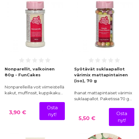
Nonparellit, valkoinen
Syötävät suklaapallot
80g - FunCakes
värimix mattapintainen
(iso), 70 g
Nonparelleilla voit viimeistellä
kakut, muffinssit, kuppikaku…
Ihanat mattapintaiset värimix
suklaapallot. Paketissa 70 g…
Osta
3,90 €
Osta
nyt!
5,50 €
nyt!