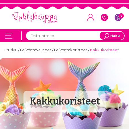
0
Haku
Etusivu
/
Leivontavälineet
/
Leivontakoristeet
/
Kakkukoristeet
Kakkukoristeet