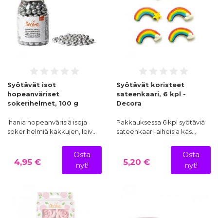
Syötävät isot
Syötävät koristeet
hopeanväriset
sateenkaari, 6 kpl -
sokerihelmet, 100 g
Decora
Ihania hopeanvärisiä isoja
Pakkauksessa 6 kpl syötäviä
sokerihelmiä kakkujen, leiv…
sateenkaari-aiheisia käs…
Osta
Osta
4,95 €
5,20 €
nyt!
nyt!