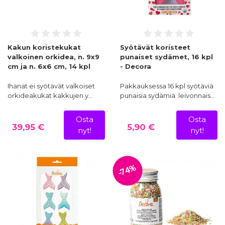
Kakun koristekukat
Syötävät koristeet
valkoinen orkidea, n. 9x9
punaiset sydämet, 16 kpl
cm ja n. 6x6 cm, 14 kpl
- Decora
Ihanat ei syötävät valkoiset
Pakkauksessa 16 kpl syötäviä
orkideakukat kakkujen y…
punaisia sydämiä leivonnais…
Osta
Osta
39,95 €
5,90 €
nyt!
nyt!
-74%