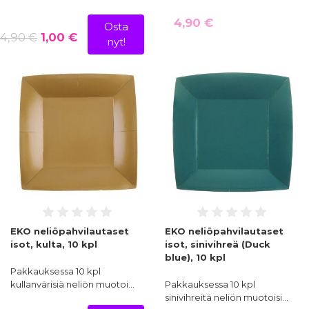
4,90 €
Osta
4,90 €
1,00 €
nyt!
EKO neliöpahvilautaset
EKO neliöpahvilautaset
isot, kulta, 10 kpl
isot, sinivihreä (Duck
blue), 10 kpl
Pakkauksessa 10 kpl
kullanvärisiä neliön muotoi…
Pakkauksessa 10 kpl
sinivihreitä neliön muotoisi…