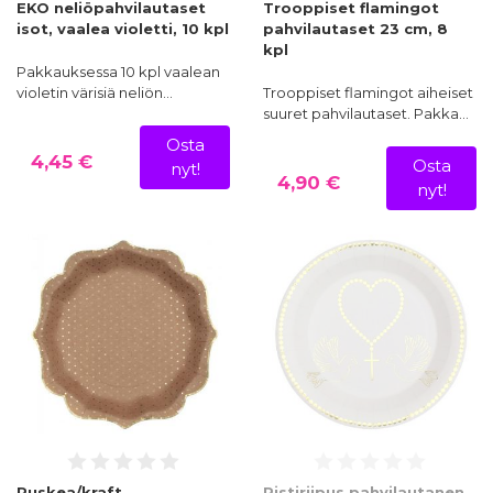
EKO neliöpahvilautaset
Trooppiset flamingot
isot, vaalea violetti, 10 kpl
pahvilautaset 23 cm, 8
kpl
Pakkauksessa 10 kpl vaalean
violetin värisiä neliön…
Trooppiset flamingot aiheiset
suuret pahvilautaset. Pakka…
Osta
4,45 €
Osta
nyt!
4,90 €
nyt!
Ruskea/kraft
Ristiriipus pahvilautanen