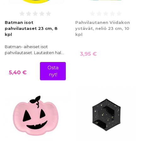
Batman isot
Pahvilautanen Viidakon
pahvilautaset 23 cm, 8
ystävät, neliö 23 cm, 10
kpl
kpl
Batman- aiheiset isot
pahvilautaset. Lautasten hal…
3,95 €
Osta
5,40 €
nyt!