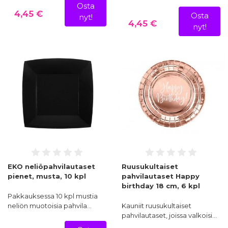
Osta
4,45 €
Osta
nyt!
4,45 €
nyt!
EKO neliöpahvilautaset
Ruusukultaiset
pienet, musta, 10 kpl
pahvilautaset Happy
birthday 18 cm, 6 kpl
Pakkauksessa 10 kpl mustia
neliön muotoisia pahvila…
Kauniit ruusukultaiset
pahvilautaset, joissa valkoisi…