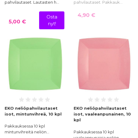
pahvilautaset. Lautasten h…
pahvilautaset. Pakkauk…
4,90 €
Osta
5,00 €
nyt!
EKO neliöpahvilautaset
EKO neliöpahvilautaset
isot, mintunvihreä, 10 kpl
isot, vaaleanpunainen, 10
kpl
Pakkauksessa 10 kpl
mintunvihreitä neliön…
Pakkauksessa 10 kpl
vaaleanpunaisia neliön…