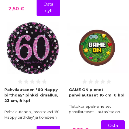
Osta
2,50 €
nyt!
Pahvilautanen "60 Happy
GAME ON pienet
birthday" pinkki kimallus,
pahvilautaset 18 cm, 6 kpl
23 cm, 8 kpl
TIetokonepeli-aiheiset
Pahvilautanen, jossa teksti '60
pahvilautaset. Lautasissa on…
Happy birthday' ja koristeen…
Osta