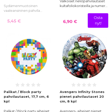
Valkoiset neliöpahvilautaset
Sydämenmuotoinen
kultafoliokoristeilla ja numer…
vaaleansininen pahvila…
Osta
5,45 €
6,90 €
nyt!
Palikat / Block party
Avengers Infinity Stones
pahvilautaset, 17,7 cm, 6
pienet pahvilautaset 20
kpl
cm, 8 kpl
Palikat / Block party aiheiset
Avengers- aiheiset pienet