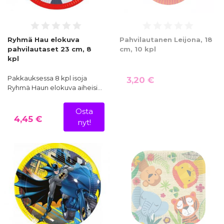
Ryhmä Hau elokuva
Pahvilautanen Leijona, 18
pahvilautaset 23 cm, 8
cm, 10 kpl
kpl
Pakkauksessa 8 kpl isoja
3,20 €
Ryhmä Haun elokuva aiheisi…
Osta
4,45 €
nyt!