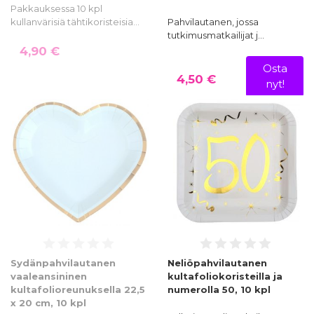
Pakkauksessa 10 kpl
kullanvärisiä tähtikoristeisia…
Pahvilautanen, jossa
tutkimusmatkailijat j…
4,90 €
Osta
4,50 €
nyt!
Sydänpahvilautanen
Neliöpahvilautanen
vaaleansininen
kultafoliokoristeilla ja
kultafolioreunuksella 22,5
numerolla 50, 10 kpl
x 20 cm, 10 kpl