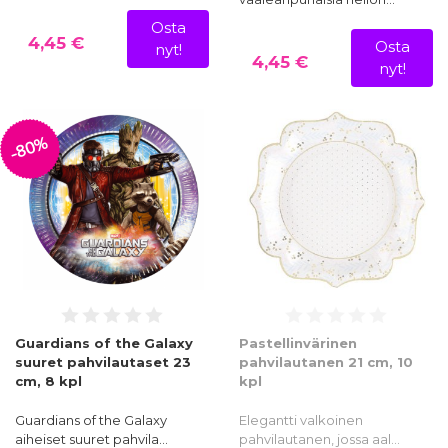
Osta
4,45 €
Osta
nyt!
4,45 €
nyt!
-80%
Guardians of the Galaxy
Pastellinvärinen
suuret pahvilautaset 23
pahvilautanen 21 cm, 10
cm, 8 kpl
kpl
Guardians of the Galaxy
Elegantti valkoinen
aiheiset suuret pahvila…
pahvilautanen, jossa aal…