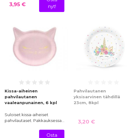
3,95 €
nyt!
Kissa-aiheinen
Pahvilautanen
pahvilautanen
yksisarvinen tähdillä
vaaleanpunainen, 6 kpl
23cm, 8kpl
Suloiset kissa-aiheiset
pahvilautaset. Pakkauksessa…
3,20 €
Osta