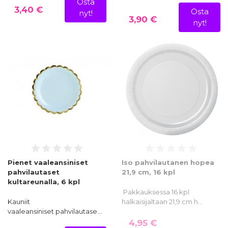
Osta
3,40 €
Osta
nyt!
3,90 €
nyt!
Pienet vaaleansiniset
Iso pahvilautanen hopea
pahvilautaset
21,9 cm, 16 kpl
kultareunalla, 6 kpl
Pakkauksessa 16 kpl
Kauniit
halkaisijaltaan 21,9 cm h…
vaaleansiniset pahvilautase…
4,95 €