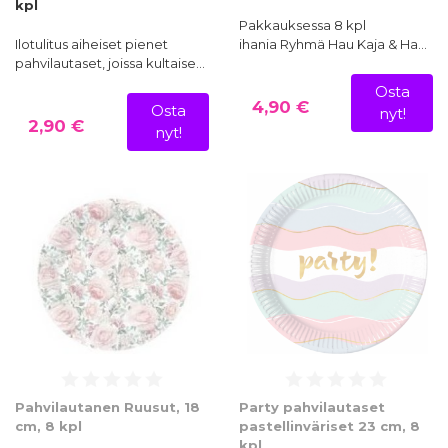
kpl
Pakkauksessa 8 kpl
Ilotulitus aiheiset pienet
ihania Ryhmä Hau Kaja & Ha…
pahvilautaset, joissa kultaise…
Osta
4,90 €
Osta
nyt!
2,90 €
nyt!
Pahvilautanen Ruusut, 18
Party pahvilautaset
cm, 8 kpl
pastellinväriset 23 cm, 8
kpl