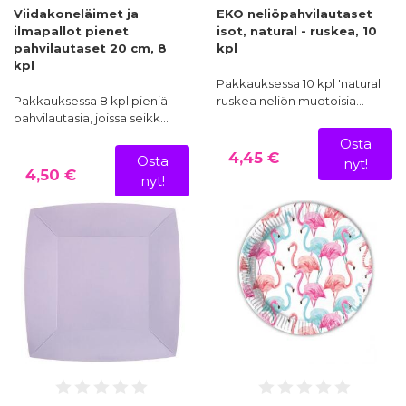
Viidakoneläimet ja
EKO neliöpahvilautaset
ilmapallot pienet
isot, natural - ruskea, 10
pahvilautaset 20 cm, 8
kpl
kpl
Pakkauksessa 10 kpl 'natural'
Pakkauksessa 8 kpl pieniä
ruskea neliön muotoisia…
pahvilautasia, joissa seikk…
Osta
4,45 €
Osta
nyt!
4,50 €
nyt!