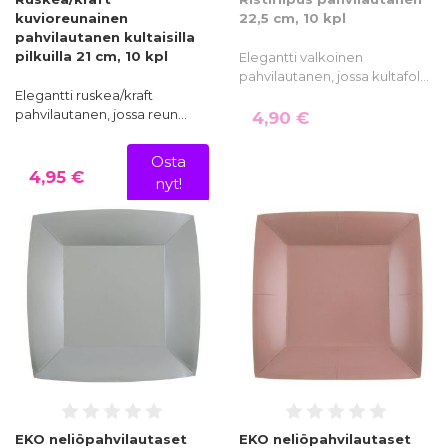
kuvioreunainen
22,5 cm, 10 kpl
pahvilautanen kultaisilla
pilkuilla 21 cm, 10 kpl
Elegantti valkoinen
pahvilautanen, jossa kultafol…
Elegantti ruskea/kraft
pahvilautanen, jossa reun…
4,90 €
Osta
4,95 €
nyt!
EKO neliöpahvilautaset
EKO neliöpahvilautaset