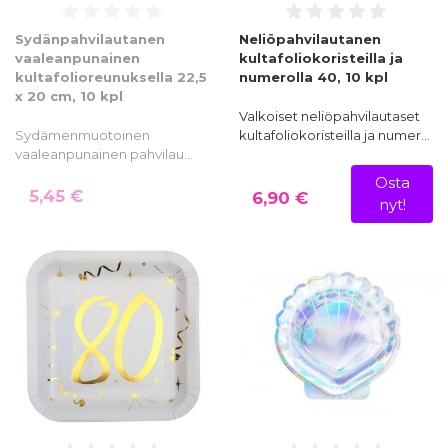
Sydänpahvilautanen
Neliöpahvilautanen
vaaleanpunainen
kultafoliokoristeilla ja
kultafolioreunuksella 22,5
numerolla 40, 10 kpl
x 20 cm, 10 kpl
Valkoiset neliöpahvilautaset
Sydämenmuotoinen
kultafoliokoristeilla ja numer…
vaaleanpunainen pahvilau…
Osta
5,45 €
6,90 €
nyt!