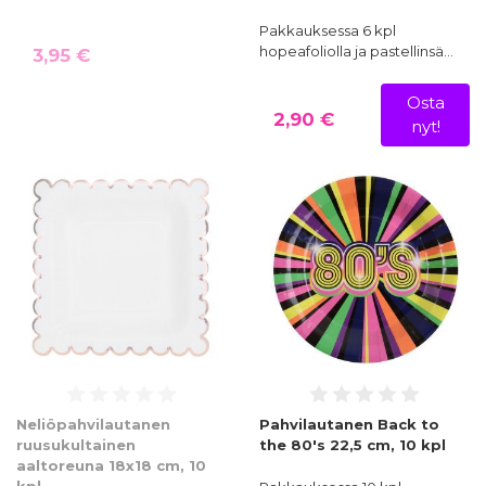
Pakkauksessa 6 kpl
hopeafoliolla ja pastellinsä…
3,95 €
Osta
2,90 €
nyt!
Neliöpahvilautanen
Pahvilautanen Back to
ruusukultainen
the 80's 22,5 cm, 10 kpl
aaltoreuna 18x18 cm, 10
kpl