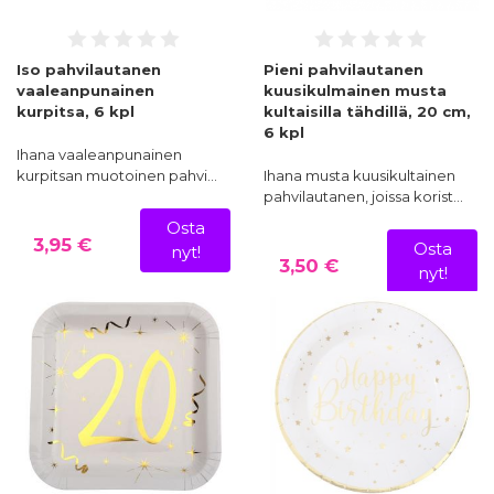
Iso pahvilautanen
Pieni pahvilautanen
vaaleanpunainen
kuusikulmainen musta
kurpitsa, 6 kpl
kultaisilla tähdillä, 20 cm,
6 kpl
Ihana vaaleanpunainen
kurpitsan muotoinen pahvi…
Ihana musta kuusikultainen
pahvilautanen, joissa korist…
Osta
3,95 €
Osta
nyt!
3,50 €
nyt!