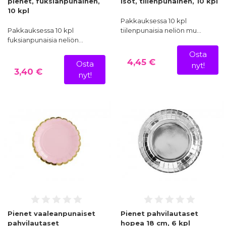
pienet, fuksianpunainen,
isot, tiilenpunainen, 10 kpl
10 kpl
Pakkauksessa 10 kpl
Pakkauksessa 10 kpl
tiilenpunaisia neliön mu…
fuksianpunaisia neliön…
Osta
4,45 €
Osta
nyt!
3,40 €
nyt!
Pienet vaaleanpunaiset
Pienet pahvilautaset
pahvilautaset
hopea 18 cm, 6 kpl