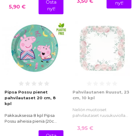
3,50 €
Osta
nyt!
5,90 €
nyt!
Pipsa Possu pienet
Pahvilautanen Ruusut, 23
pahvilautaset 20 cm, 8
cm, 10 kpl
kpl
Neliön muotoiset
Pakkauksessa 8 kpl Pipsa
pahvilautaset ruusukuviolla…
Possu aiheisia pieniä (20c…
3,95 €
Osta