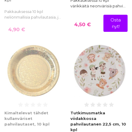
Pakkauksessa 10 kpl
värikkäitä neonvärisiä pahvi…
Pakkauksessa 10 kpl
neliönmallisia pahvilautasia, j…
Osta
4,50 €
nyt!
4,90 €
Kimaltelevat tähdet
Tutkimusmatka
kullanväriset
viidakkossa
pahvilautaset, 10 kpl
pahvilautanen 22,5 cm, 10
kpl