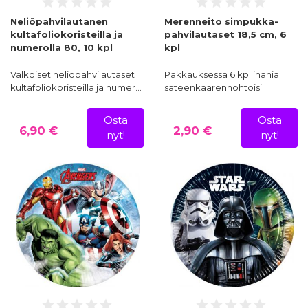
Neliöpahvilautanen
Merenneito simpukka-
kultafoliokoristeilla ja
pahvilautaset 18,5 cm, 6
numerolla 80, 10 kpl
kpl
Valkoiset neliöpahvilautaset
Pakkauksessa 6 kpl ihania
kultafoliokoristeilla ja numer…
sateenkaarenhohtoisi…
Osta
Osta
6,90 €
2,90 €
nyt!
nyt!