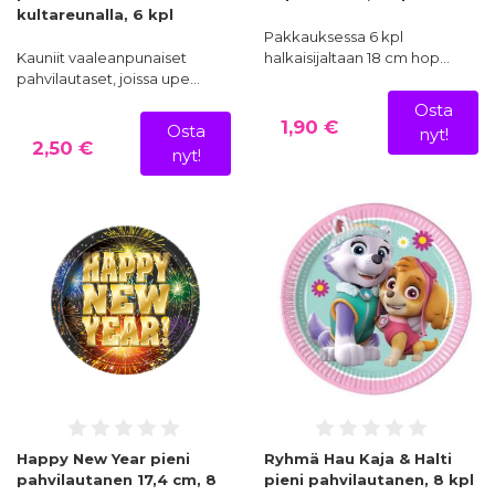
kultareunalla, 6 kpl
Pakkauksessa 6 kpl
Kauniit vaaleanpunaiset
halkaisijaltaan 18 cm hop…
pahvilautaset, joissa upe…
Osta
1,90 €
Osta
nyt!
2,50 €
nyt!
Happy New Year pieni
Ryhmä Hau Kaja & Halti
pahvilautanen 17,4 cm, 8
pieni pahvilautanen, 8 kpl