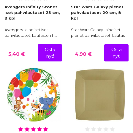
Avengers Infinity Stones
Star Wars Galaxy pienet
isot pahvilautaset 23 cm,
pahvilautaset 20 cm, 8
8 kpl
kpl
Avengers- aiheiset isot
Star Wars Galaxy- aiheiset
pahvilautaset. Lautasten h…
pienet pahvilautaset. Lautas…
Osta
Osta
5,40 €
4,90 €
nyt!
nyt!