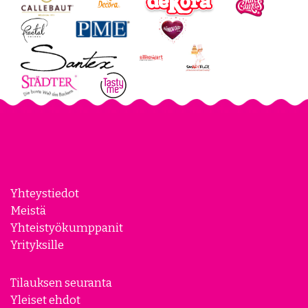
Yhteystiedot
Meistä
Yhteistyökumppanit
Yrityksille
Tilauksen seuranta
Yleiset ehdot