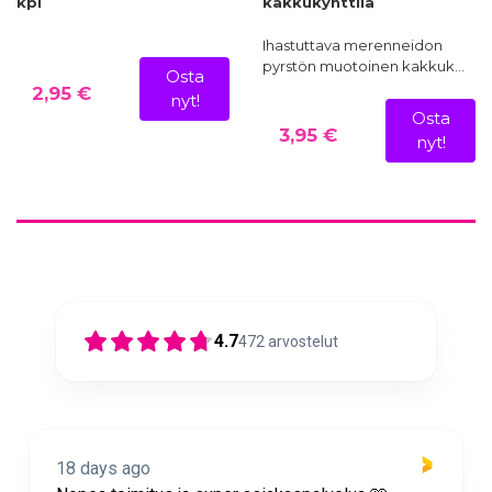
kpl
kakkukynttilä
Ihastuttava merenneidon
pyrstön muotoinen kakkuk…
Osta
2,95 €
nyt!
Osta
3,95 €
nyt!
4.7
472
arvostelut
18 days ago