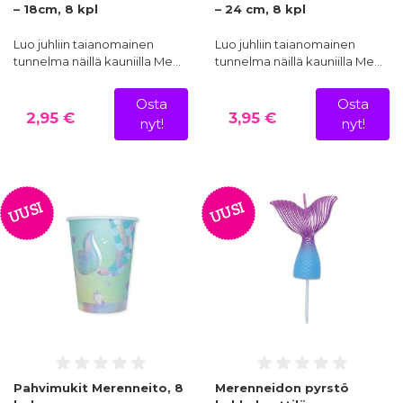
– 18cm, 8 kpl
– 24 cm, 8 kpl
Luo juhliin taianomainen
Luo juhliin taianomainen
tunnelma näillä kauniilla Me…
tunnelma näillä kauniilla Me…
Osta
Osta
2,95 €
3,95 €
nyt!
nyt!
UUSI
UUSI
Pahvimukit Merenneito, 8
Merenneidon pyrstö