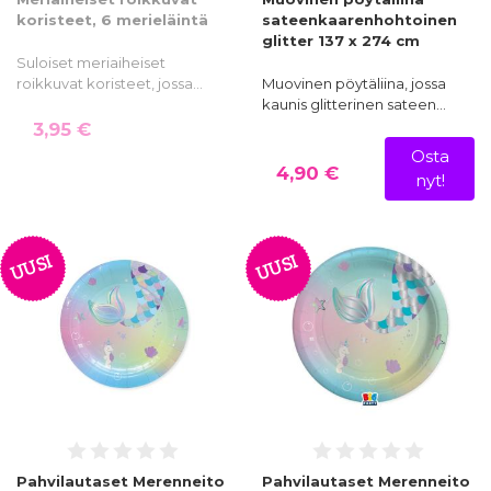
koristeet, 6 merieläintä
sateenkaarenhohtoinen
glitter 137 x 274 cm
Suloiset meriaiheiset
roikkuvat koristeet, jossa…
Muovinen pöytäliina, jossa
kaunis glitterinen sateen…
3,95 €
Osta
4,90 €
nyt!
UUSI
UUSI
Pahvilautaset Merenneito
Pahvilautaset Merenneito