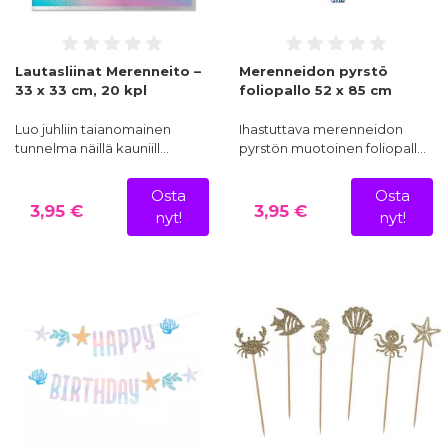
Lautasliinat Merenneito –
Merenneidon pyrstö
33 x 33 cm, 20 kpl
foliopallo 52 x 85 cm
Luo juhliin taianomainen
Ihastuttava merenneidon
tunnelma näillä kauniill…
pyrstön muotoinen foliopall…
Osta
Osta
3,95 €
3,95 €
nyt!
nyt!