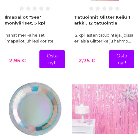
Ilmapallot "Sea"
Tatuoinnit Glitter Keiju 1
moniväriset, 5 kpl
arkki, 12 tatuointia
Ihanat meri-aiheiset
12 kpl lasten tatuointeja, joissa
ilmapallot juhliesi koriste…
erilaisia Glitter keiju hahmo…
Osta
Osta
2,95 €
2,75 €
nyt!
nyt!