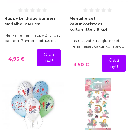
Happy birthday banneri
Meriaiheiset
Meriaihe, 240 cm
kakunkoristeet
kultaglitter, 6 kpl
Meri-aiheinen Happy Birthday
banneri. Bannerin pituus o…
Ihastuttavat kultaglitteriset
meriaiheiset kakunkoriste-t…
Osta
4,95 €
Osta
nyt!
3,50 €
nyt!