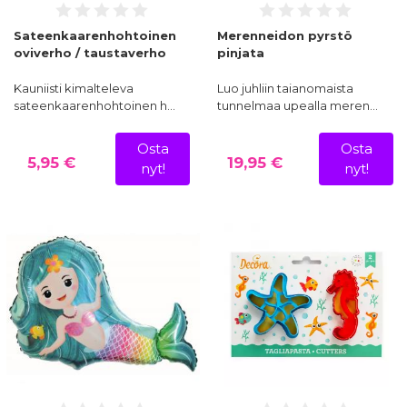
Sateenkaarenhohtoinen
Merenneidon pyrstö
oviverho / taustaverho
pinjata
Kauniisti kimalteleva
Luo juhliin taianomaista
sateenkaarenhohtoinen h…
tunnelmaa upealla meren…
Osta
Osta
5,95 €
19,95 €
nyt!
nyt!