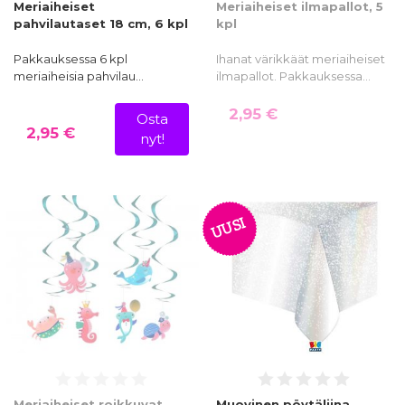
Meriaiheiset
Meriaiheiset ilmapallot, 5
pahvilautaset 18 cm, 6 kpl
kpl
Pakkauksessa 6 kpl
Ihanat värikkäät meriaiheiset
meriaiheisia pahvilau…
ilmapallot. Pakkauksessa…
2,95 €
Osta
2,95 €
nyt!
UUSI
Meriaiheiset roikkuvat
Muovinen pöytäliina