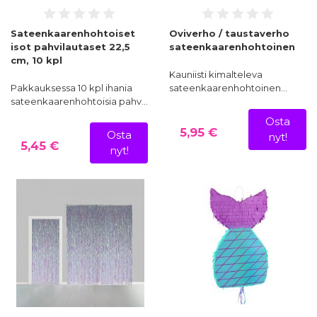
Sateenkaarenhohtoiset
Oviverho / taustaverho
isot pahvilautaset 22,5
sateenkaarenhohtoinen
cm, 10 kpl
Kauniisti kimalteleva
Pakkauksessa 10 kpl ihania
sateenkaarenhohtoinen…
sateenkaarenhohtoisia pahv…
Osta
5,95 €
Osta
nyt!
5,45 €
nyt!