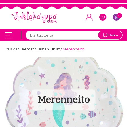
0
Haku
Etusivu
/
Teemat
/
Lasten juhlat
/
Merenneito
Merenneito