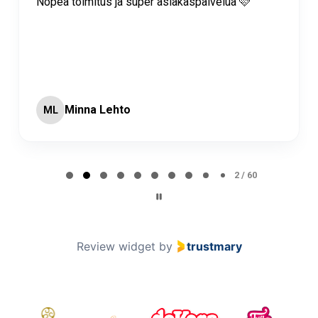
Nopea toimitus ja super asiakaspalvelua 🩷
Minna Lehto
ML
Page 2 of 60
2 / 60
Review widget
by
trustmary