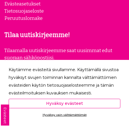
Evästeasetukset
Tietosuojaseloste
Peruutuslomake
Tilaa uutiskirjeemme!
Tilaamalla uutiskirjeemme saat uusimmat edut
suoraan sähköpostiisi.
Käytämme evästeitä sivullamme. Käyttämällä sivustoa
Tilaa
hyväksyt sivujen toiminnan kannalta välttämättömien
evästeiden käytön tietosuojaselosteemme ja tämän
Seuraa meitä
evästeilmoituksen kuvauksen mukaisesti.
Hyväksyessäsi analytiikka- ja markkinointievästeet
Hyväksy evästeet
autat meitä mittaamaan ja analysoimaan
Evästeet
Hyväksy vain välttämättömät
verkkosivumme toimintaa ja käyttöä (Analytiikka ja
Ota yhteyttä
tilastot) sekä tarjoamaan sinulle sinua itseäsi