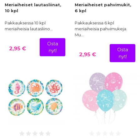
Meriaiheiset lautasliinat,
Meriaiheiset pahvimukit,
10 kpl
6 kpl
Pakkauksessa 10 kpl
Pakkauksessa 6 kpl
meriaiheisia lautasliino…
meriaiheisia pahvimukeja.
Mu…
Osta
2,95 €
Osta
nyt!
2,95 €
nyt!