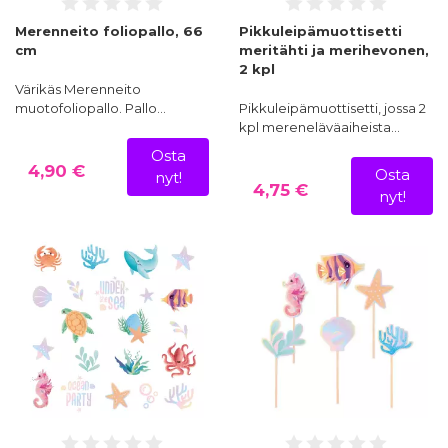
Merenneito foliopallo, 66
Pikkuleipämuottisetti
cm
meritähti ja merihevonen,
2 kpl
Värikäs Merenneito
muotofoliopallo. Pallo…
Pikkuleipämuottisetti, jossa 2
kpl mereneläväaiheista…
Osta
4,90 €
Osta
nyt!
4,75 €
nyt!