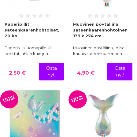
Paperipillit
Muovinen pöytäliina
sateenkaarenhohtoiset,
sateenkaarenhohtoinen
20 kpl
137 x 274 cm
Paperisilla juomapilleillä
Muovinen pöytäliina, jossa
koristat juhlan kuin juh…
kaunis sateenkaarenhoh…
Osta
Osta
2,50 €
4,90 €
nyt!
nyt!
UUSI
UUSI