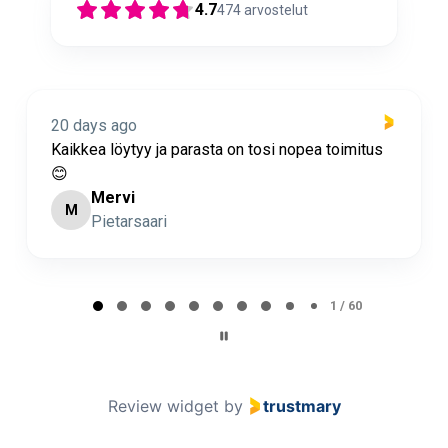
4.7
474
arvostelut
20 days ago
Kaikkea löytyy ja parasta on tosi nopea toimitus
😊
Mervi
M
Pietarsaari
Page 1 of 60
1 / 60
Review widget
by
trustmary