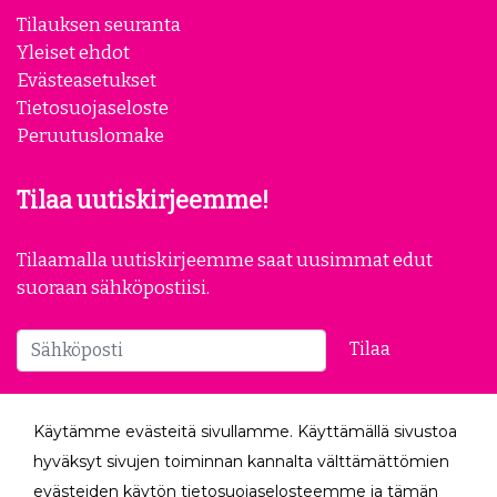
Tilauksen seuranta
Yleiset ehdot
Evästeasetukset
Tietosuojaseloste
Peruutuslomake
Tilaa uutiskirjeemme!
Tilaamalla uutiskirjeemme saat uusimmat edut
suoraan sähköpostiisi.
Tilaa
Seuraa meitä
Käytämme evästeitä sivullamme. Käyttämällä sivustoa
hyväksyt sivujen toiminnan kannalta välttämättömien
evästeiden käytön tietosuojaselosteemme ja tämän