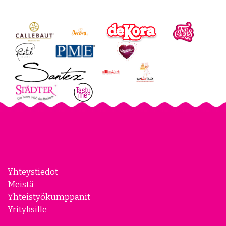
Yhteystiedot
Meistä
Yhteistyökumppanit
Yrityksille