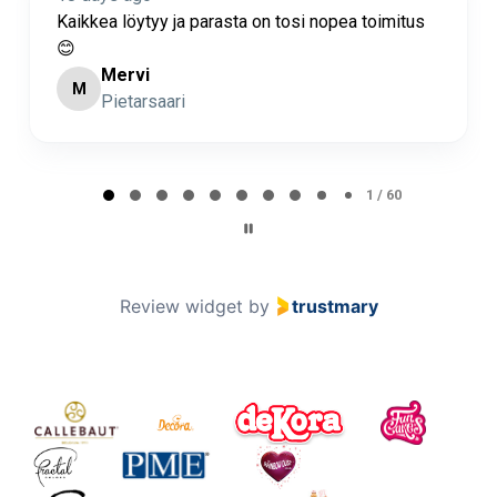
Kaikkea löytyy ja parasta on tosi nopea toimitus
😊
Mervi
M
Pietarsaari
Page 2 of 60
2 / 60
Review widget
by
trustmary