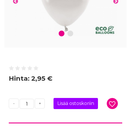
1
2
Hinta:
2,95 €
Lisää ostoskoriin
-
+