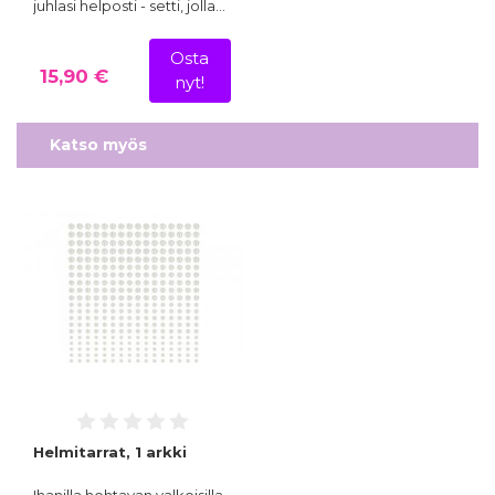
juhlasi helposti - setti, jolla…
Osta
15,90 €
nyt!
Katso myös
Helmitarrat, 1 arkki