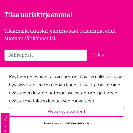
Yleiset ehdot
Evästeasetukset
Tietosuojaseloste
Peruutuslomake
Tilaa uutiskirjeemme!
Tilaamalla uutiskirjeemme saat uusimmat edut
suoraan sähköpostiisi.
Käytämme evästeitä sivullamme. Käyttämällä sivustoa
Tilaa
hyväksyt sivujen toiminnan kannalta välttämättömien
evästeiden käytön tietosuojaselosteemme ja tämän
Seuraa meitä
evästeilmoituksen kuvauksen mukaisesti.
Hyväksyessäsi analytiikka- ja markkinointievästeet
Hyväksy evästeet
autat meitä mittaamaan ja analysoimaan
Evästeet
Hyväksy vain välttämättömät
verkkosivumme toimintaa ja käyttöä (Analytiikka ja
Ota yhteyttä