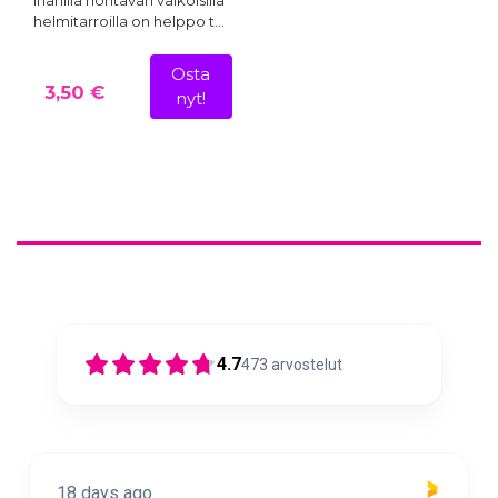
Ihanilla hohtavan valkoisilla
helmitarroilla on helppo t…
Osta
3,50 €
nyt!
4.7
473
arvostelut
18 days ago