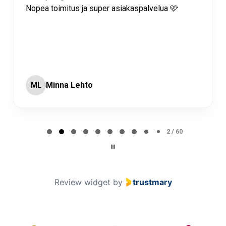
Nopea toimitus ja super asiakaspalvelua 🩷
Minna Lehto
ML
Page 2 of 60
2 / 60
Review widget
by
trustmary