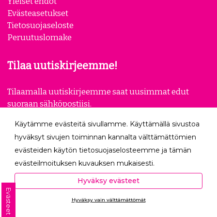
Yleiset ehdot
Evästeasetukset
Tietosuojaseloste
Peruutuslomake
Tilaa uutiskirjeemme!
Tilaamalla uutiskirjeemme saat uusimmat edut
suoraan sähköpostiisi.
Käytämme evästeitä sivullamme. Käyttämällä sivustoa
Tilaa
hyväksyt sivujen toiminnan kannalta välttämättömien
evästeiden käytön tietosuojaselosteemme ja tämän
Seuraa meitä
evästeilmoituksen kuvauksen mukaisesti.
Hyväksyessäsi analytiikka- ja markkinointievästeet
Hyväksy evästeet
autat meitä mittaamaan ja analysoimaan
Evästeet
Hyväksy vain välttämättömät
verkkosivumme toimintaa ja käyttöä (Analytiikka ja
Ota yhteyttä
tilastot) sekä tarjoamaan sinulle sinua itseäsi