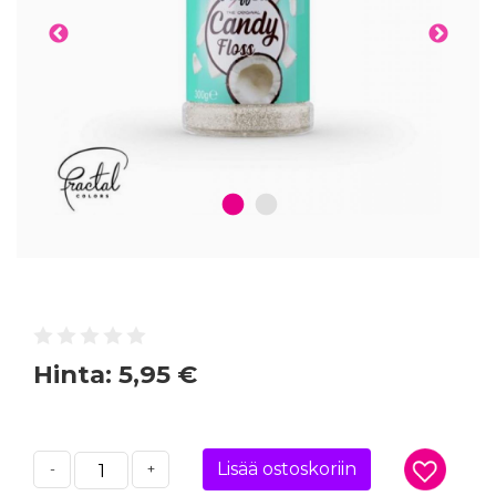
1
2
Hinta:
5,95 €
Lisää ostoskoriin
-
+