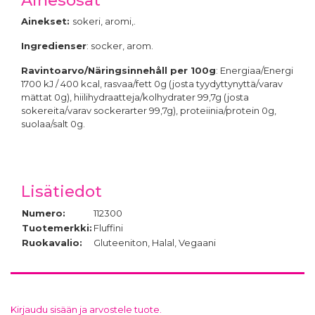
Ainekset:
sokeri, aromi,.
Ingredienser
: socker, arom.
Ravintoarvo/Näringsinnehåll per 100g
: Energiaa/Energi
1700 kJ / 400 kcal, rasvaa/fett 0g (josta tyydyttynyttä/varav
mättat 0g), hiilihydraatteja/kolhydrater 99,7g (josta
sokereita/varav sockerarter 99,7g), proteiinia/protein 0g,
suolaa/salt 0g.
Lisätiedot
Numero:
112300
Tuotemerkki:
Fluffini
Ruokavalio:
Gluteeniton, Halal, Vegaani
Kirjaudu sisään ja arvostele tuote.