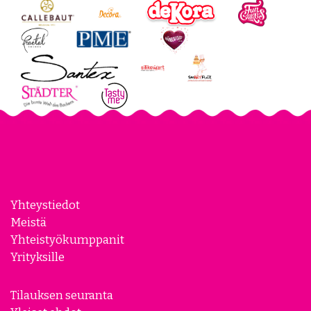
Yhteystiedot
Meistä
Yhteistyökumppanit
Yrityksille
Tilauksen seuranta