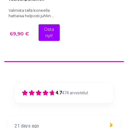
Valmista tällä koneella
hattaraa helposti juhliin…
Osta
69,90 €
nyt!
4.7
474
arvostelut
21 days ago