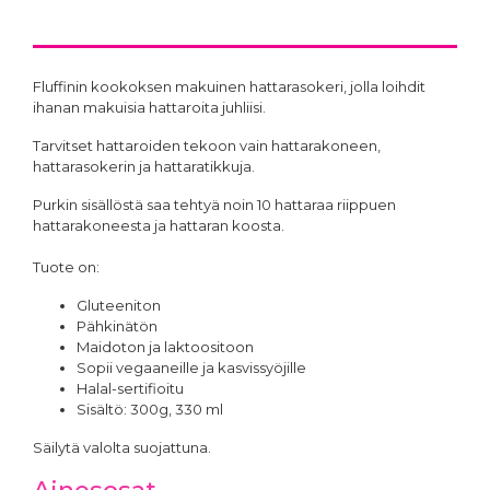
Fluffinin kookoksen makuinen hattarasokeri, jolla loihdit
ihanan makuisia hattaroita juhliisi.
Tarvitset hattaroiden tekoon vain hattarakoneen,
hattarasokerin ja hattaratikkuja.
Purkin sisällöstä saa tehtyä noin 10 hattaraa riippuen
hattarakoneesta ja hattaran koosta.
Tuote on:
Gluteeniton
Pähkinätön
Maidoton ja laktoositoon
Sopii vegaaneille ja kasvissyöjille
Halal-sertifioitu
Sisältö: 300g, 330 ml
Säilytä valolta suojattuna.
Ainesosat