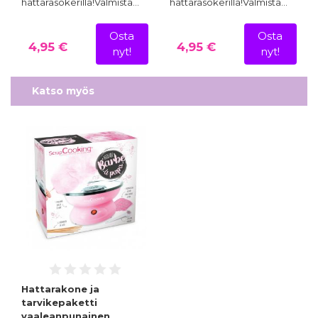
hattarasokerilla!Valmista…
hattarasokerilla!Valmista…
Osta
Osta
4,95 €
4,95 €
nyt!
nyt!
Katso myös
Hattarakone ja
tarvikepaketti
vaaleanpunainen