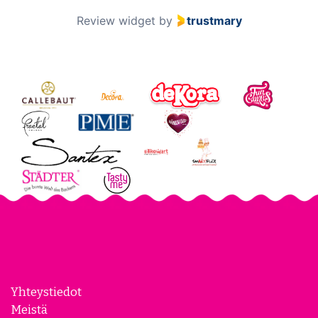
2 / 60
Review widget
by
trustmary