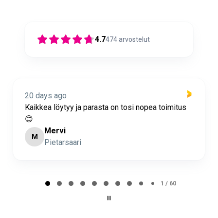
4.7
474
arvostelut
20 days ago
Kaikkea löytyy ja parasta on tosi nopea toimitus
😊
Mervi
M
Pietarsaari
Page 2 of 60