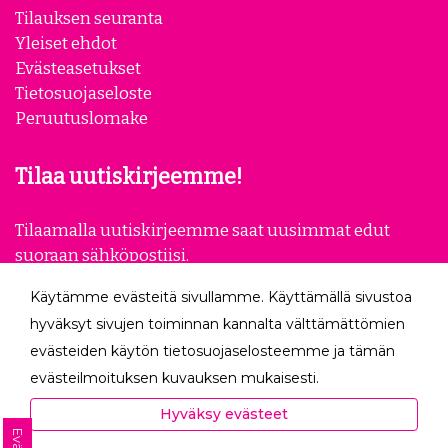
Tilauksen seuranta
Yleiset ehdot
Evästeasetukset
Tietosuojaseloste
Peruutuslomake
Tilaa uutiskirjeemme!
Tilaamalla uutiskirjeemme saat uusimmat edut
suoraan sähköpostiisi.
Käytämme evästeitä sivullamme. Käyttämällä sivustoa
Tilaa
hyväksyt sivujen toiminnan kannalta välttämättömien
evästeiden käytön tietosuojaselosteemme ja tämän
Seuraa meitä
evästeilmoituksen kuvauksen mukaisesti.
Hyväksyessäsi analytiikka- ja markkinointievästeet
Hyväksy evästeet
autat meitä mittaamaan ja analysoimaan