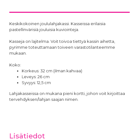
Keskikokoinen joululahjakassi. Kasseissa erilaisia
pastellinvärisiä jouluisia kuviointeja.
Kasseja on lajitelma. Voit toivoa tiettyä kassin aihetta,
pyrimme toteuttamaan toiveen varastotilanteemme
mukaan.
Koko:
Korkeus: 32 cm (ilman kahvaa)
Leveys: 26 cm
Syvyys: 12,5 cm
Lahjakasseissa on mukana pieni kortti, johon voit kirjoittaa
tervehdyksen/lahjan saajan nimen.
Lisätiedot