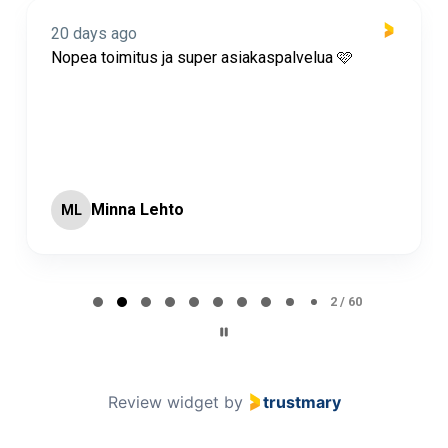
20 days ago
Nopea toimitus ja super asiakaspalvelua 🩷
Minna Lehto
ML
Page 2 of 60
2 / 60
Review widget
by
trustmary