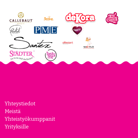
Yhteystiedot
Meistä
Yhteistyökumppanit
Yrityksille