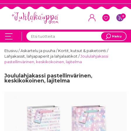
0
Haku
Etusivu
/
Askartelu ja puuha
/
Kortit, kutsut & paketointi
/
Lahjakassit, lahjapaperit ja lahjalaatikot
/
Joululahjakassi
pastellinvärinen, keskikokoinen, lajitelma
Joululahjakassi pastellinvärinen,
keskikokoinen, lajitelma