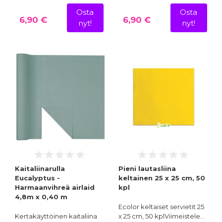
Osta
Osta
6,90 €
6,90 €
nyt!
nyt!
Kaitaliinarulla
Pieni lautasliina
Eucalyptus -
keltainen 25 x 25 cm, 50
Harmaanvihreä airlaid
kpl
4,8m x 0,40 m
Ecolor keltaiset servietit 25
Kertakäyttöinen kaitaliina
x 25 cm, 50 kplViimeistele…