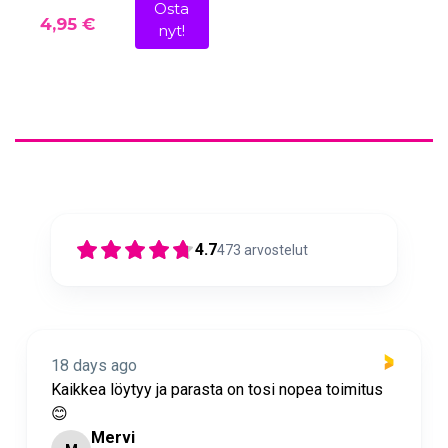
Osta
4,95 €
nyt!
4.7
473
arvostelut
18 days ago
Nopea toimitus ja super asiakaspalvelua 🩷