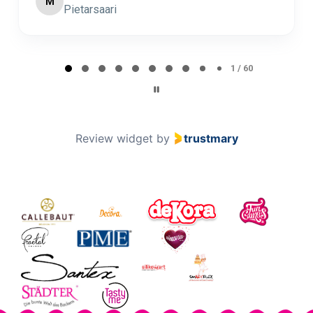
Minna Lehto
ML
Page 2 of 60
2 / 60
Review widget
by
trustmary