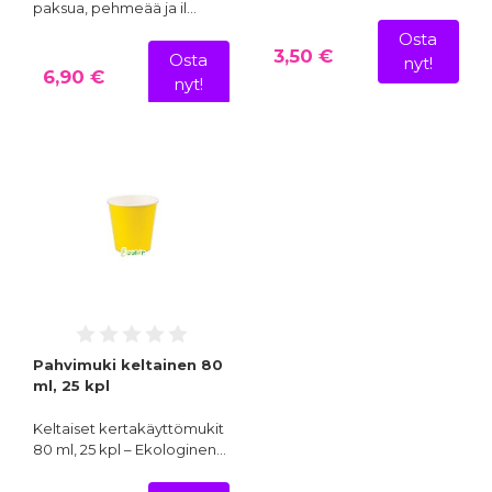
paksua, pehmeää ja il…
Osta
3,50 €
Osta
nyt!
6,90 €
nyt!
Pahvimuki keltainen 80
ml, 25 kpl
Keltaiset kertakäyttömukit
80 ml, 25 kpl – Ekologinen…