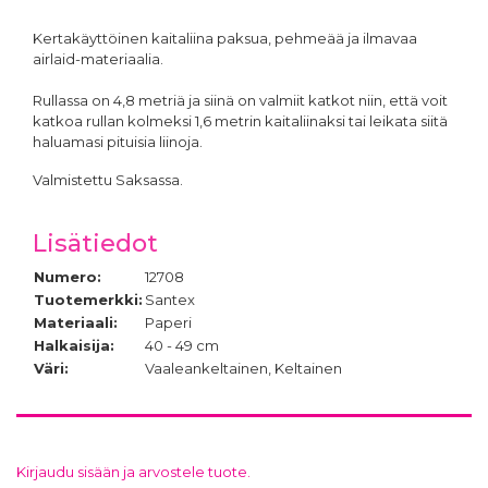
Kertakäyttöinen kaitaliina paksua, pehmeää ja ilmavaa
airlaid-materiaalia.
Rullassa on 4,8 metriä ja siinä on valmiit katkot niin, että voit
katkoa rullan kolmeksi 1,6 metrin kaitaliinaksi tai leikata siitä
haluamasi pituisia liinoja.
Valmistettu Saksassa.
Lisätiedot
Numero:
12708
Tuotemerkki:
Santex
Materiaali:
Paperi
Halkaisija:
40 - 49 cm
Väri:
Vaaleankeltainen, Keltainen
Kirjaudu sisään ja arvostele tuote.