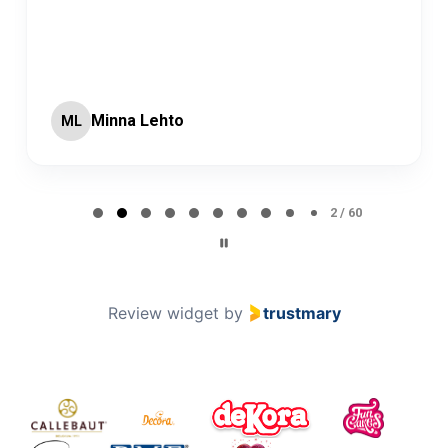
Minna Lehto
ML
Page 2 of 60
2 / 60
Review widget
by
trustmary