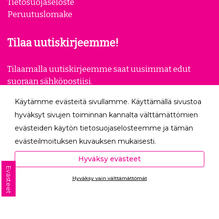
Tietosuojaseloste
Peruutuslomake
Tilaa uutiskirjeemme!
Tilaamalla uutiskirjeemme saat uusimmat edut
suoraan sähköpostiisi.
Käytämme evästeitä sivullamme. Käyttämällä sivustoa
Tilaa
hyväksyt sivujen toiminnan kannalta välttämättömien
evästeiden käytön tietosuojaselosteemme ja tämän
Seuraa meitä
evästeilmoituksen kuvauksen mukaisesti.
Hyväksyessäsi analytiikka- ja markkinointievästeet
Hyväksy evästeet
autat meitä mittaamaan ja analysoimaan
Evästeet
Hyväksy vain välttämättömät
verkkosivumme toimintaa ja käyttöä (Analytiikka ja
Ota yhteyttä
tilastot) sekä tarjoamaan sinulle sinua itseäsi
kiinnostavaa mainontaa (Markkinointi ja uudelleen