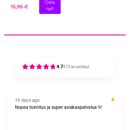
Osta
15,95 €
nyt!
4.7
473
arvostelut
19 days ago
Nopea toimitus ja super asiakaspalvelua 🩷