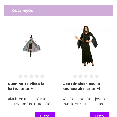
Osta myös
Kuun noita viitta ja
Goottinaisen asu ja
hattu koko M
kaulanauha koko M
Aikuisten Kuun noita asu
Aikuisen goottiasu, jossa on
Halloween juhliin, pääsiäis…
musta mekko ja nauhan…
Osta
Osta