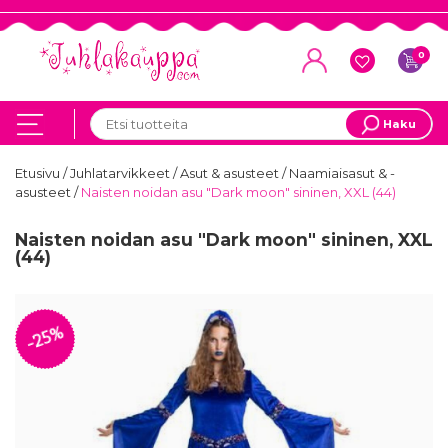
0
Haku
Etusivu
/
Juhlatarvikkeet
/
Asut & asusteet
/
Naamiaisasut & -
asusteet
/
Naisten noidan asu "Dark moon" sininen, XXL (44)
Naisten noidan asu "Dark moon" sininen, XXL
(44)
-25%