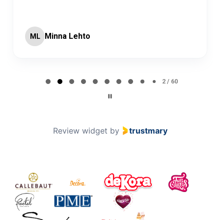
Minna Lehto
ML
Page 2 of 60
2 / 60
Review widget
by
trustmary