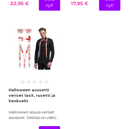
22,95 €
17,95 €
nyt!
nyt!
Halloween asusetti
veriset lasit, rusetti ja
henkselit
Halloween asuusi veriset
asusteet. Setissä on valko…