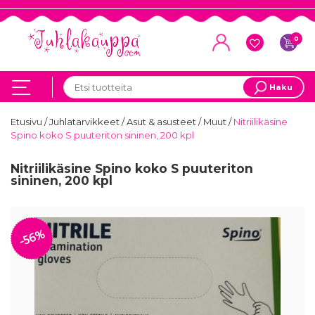
0
Haku
Etusivu
/
Juhlatarvikkeet
/
Asut & asusteet
/
Muut
/
Nitriilikäsine
Spino koko S puuteriton sininen, 200 kpl
Nitriilikäsine Spino koko S puuteriton
sininen, 200 kpl
-56%