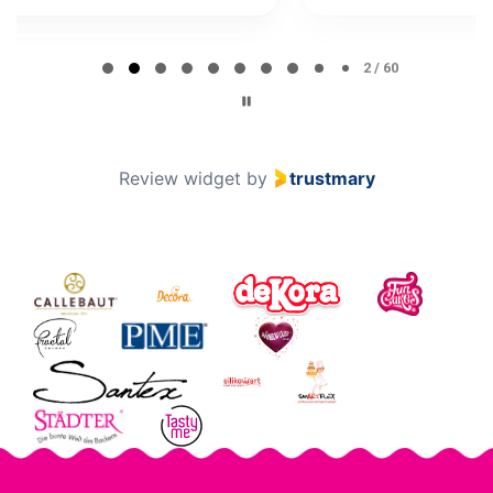
Page 2 of 60
2 / 60
Review widget
by
trustmary