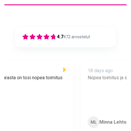
4.7
472
arvostelut
18 days ago
Nopea toimitus ja super asiakaspalvelua 🩷
Minna Lehto
ML