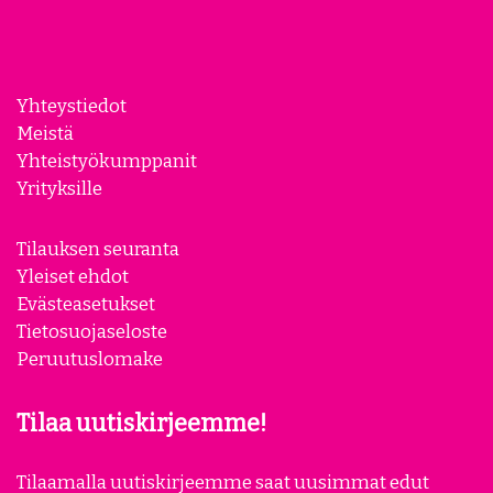
Yhteystiedot
Meistä
Yhteistyökumppanit
Yrityksille
Tilauksen seuranta
Yleiset ehdot
Evästeasetukset
Tietosuojaseloste
Peruutuslomake
Tilaa uutiskirjeemme!
Tilaamalla uutiskirjeemme saat uusimmat edut