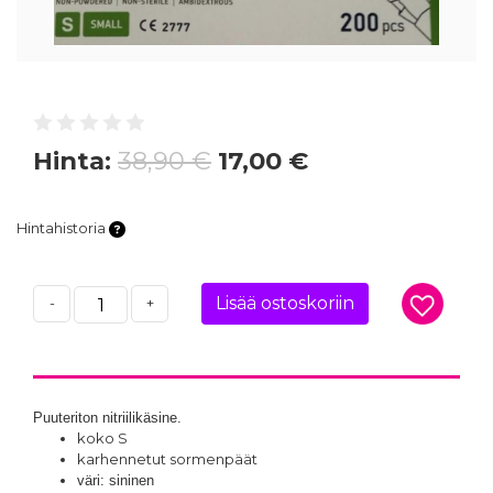
Hinta:
38,90 €
17,00 €
Hintahistoria
Lisää ostoskoriin
-
+
Puuteriton nitriilikäsine.
koko S
karhennetut sormenpäät
väri: sininen