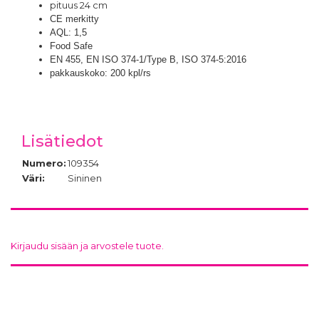
pituus 24 cm
CE merkitty
AQL: 1,5
Food Safe
EN 455, EN ISO 374-1/Type B, ISO 374-5:2016
pakkauskoko: 200 kpl/rs
Lisätiedot
Numero:
109354
Väri:
Sininen
Kirjaudu sisään ja arvostele tuote.