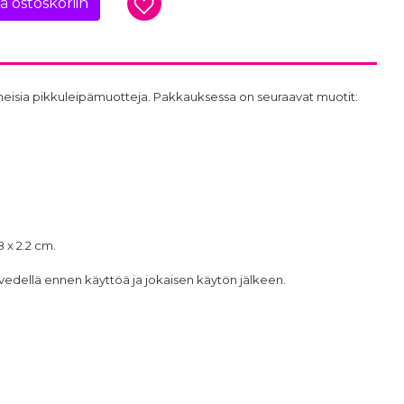
ää ostoskoriin
heisia pikkuleipämuotteja. Pakkauksessa on seuraavat muotit:
8 x 2.2 cm.
vedellä ennen käyttöä ja jokaisen käytön jälkeen.