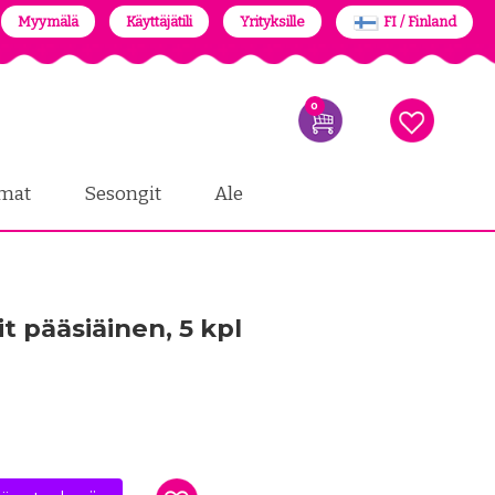
Myymälä
Käyttäjätili
Yrityksille
FI / Finland
0
mat
Sesongit
Ale
t pääsiäinen, 5 kpl