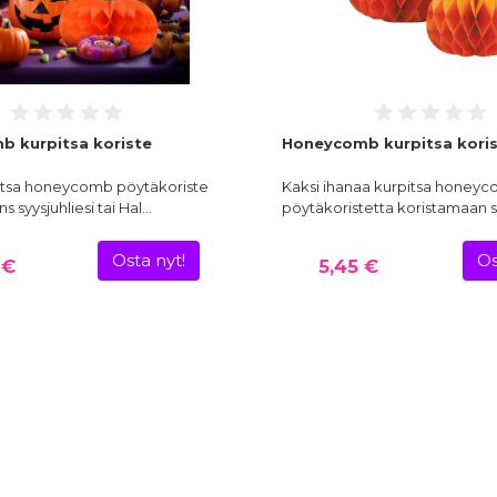
 kurpitsa koriste
Honeycomb kurpitsa korist
itsa honeycomb pöytäkoriste
Kaksi ihanaa kurpitsa honey
 syysjuhliesi tai Hal…
pöytäkoristetta koristamaan s
Osta nyt!
Os
 €
5,45 €