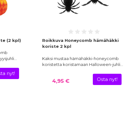
e (2 kpl)
Roikkuva Honeycomb hämähäkki
koriste 2 kpl
comb
yysjuhli…
Kaksi mustaa hämähäkki-honeycomb
koristetta koristamaan Halloween-juhli…
ta nyt!
Osta nyt!
4,95 €