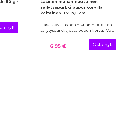
ki 50 g -
Lasinen munanmuotoinen
säilytyspurkki pupunkorvilla
keltainen 8 x 17,5 cm
Ihastuttava lasinen munanmuotoinen
ta nyt!
säilytyspurkki, jossa pupun korvat. Vo…
Osta nyt!
6,95 €