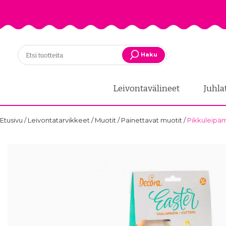
Haku
Leivontavälineet
Juhla
Etusivu
/
Leivontatarvikkeet
/
Muotit
/
Painettavat muotit
/
Pikkuleipäm