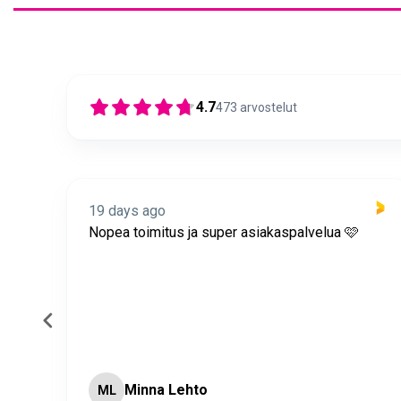
4.7
473
arvostelut
19 days ago
itus
Nopea toimitus ja super asiakaspalvelua 🩷
Minna Lehto
ML