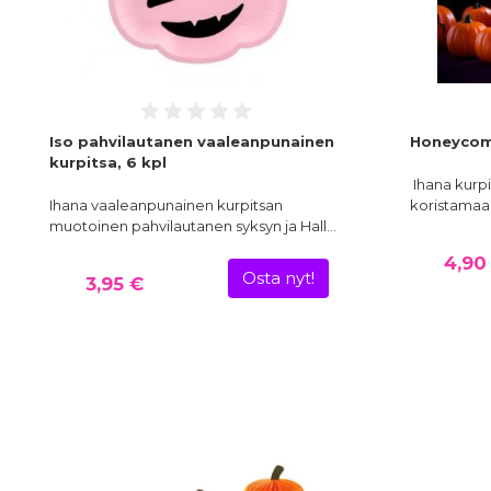
Iso pahvilautanen vaaleanpunainen
Honeycomb
kurpitsa, 6 kpl
Ihana kurp
Ihana vaaleanpunainen kurpitsan
koristamaans
muotoinen pahvilautanen syksyn ja Hall…
4,90
Osta nyt!
3,95 €