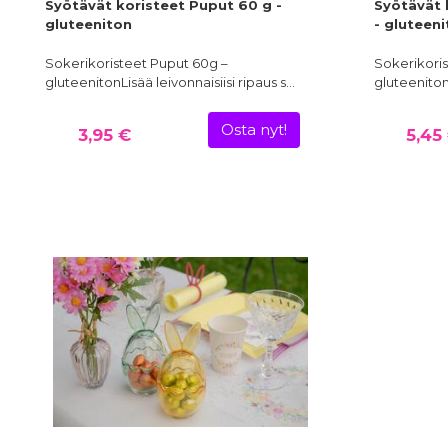
Syötävät koristeet Puput 60 g -
Syötävät 
gluteeniton
- gluteen
Sokerikoristeet Puput 60g –
Sokerikoris
gluteenitonLisää leivonnaisiisi ripaus s…
gluteeniton
Osta nyt!
3,95 €
5,45