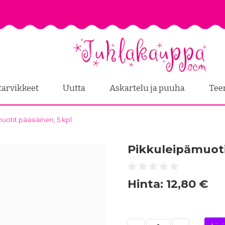
tarvikkeet
Uutta
Askartelu ja puuha
Tee
uotit pääsiäinen, 5 kpl
Pikkuleipämuoti
Hinta:
12,80 €