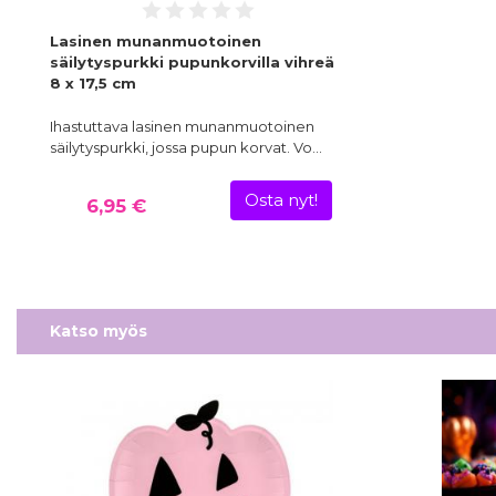
Lasinen munanmuotoinen
säilytyspurkki pupunkorvilla vihreä
8 x 17,5 cm
Ihastuttava lasinen munanmuotoinen
säilytyspurkki, jossa pupun korvat. Vo…
Osta nyt!
6,95 €
Katso myös