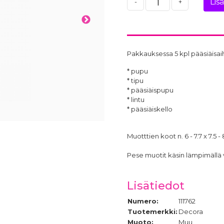
Lis
-
+
Pakkauksessa 5 kpl pääsiäisai
* pupu
* tipu
* pääsiäispupu
* lintu
* pääsiäiskello
Muotttien koot n. 6 - 7.7 x 7.5 - 
Pese muotit käsin lämpimällä 
Lisätiedot
Numero:
111762
Tuotemerkki:
Decora
Muoto:
Muu