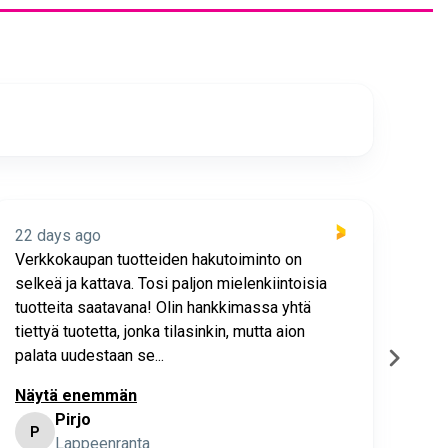
22 days ago
22 
Verkkokaupan tuotteiden hakutoiminto on
Hyv
selkeä ja kattava. Tosi paljon mielenkiintoisia
asia
tuotteita saatavana! Olin hankkimassa yhtä
joho
tiettyä tuotetta, jonka tilasinkin, mutta aion
palata uudestaan se...
Näytä enemmän
Pirjo
P
K
Lappeenranta