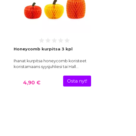
Honeycomb kurpitsa 3 kpl
Ihanat kurpitsa honeycomb koristeet
koristamaans syysjuhliesi tai Hall…
Osta nyt!
4,90 €