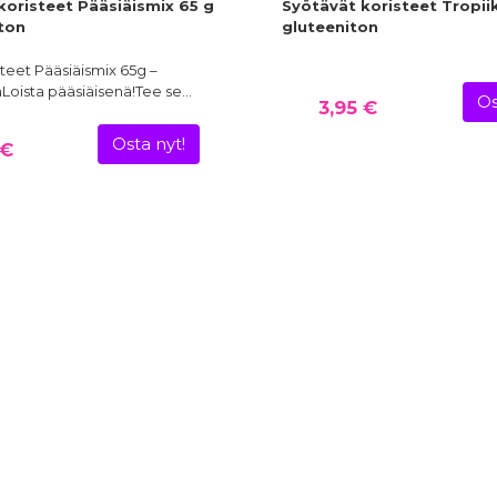
koristeet Pääsiäismix 65 g
Syötävät koristeet Tropiik
iton
gluteeniton
teet Pääsiäismix 65g –
Loista pääsiäisenä!Tee se…
Os
3,95 €
Osta nyt!
 €