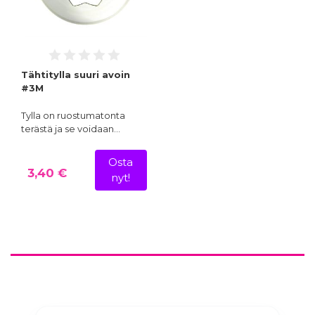
Tähtitylla suuri avoin
#3M
Tylla on ruostumatonta
terästä ja se voidaan…
Osta
3,40 €
nyt!