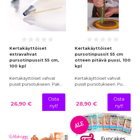
Kertakäyttöiset
Kertakäyttöiset
extravahvat
pursotinpussit 55 cm
pursotinpussit 55 cm,
otteen pitävä pussi, 100
100 kpl
kpl
Kertakäyttöiset vahvat
Kertakäyttöiset vahvat
pussit pursotukseen. Pak…
pussit pursotukseen. Pu…
Osta
Osta
26,90 €
28,90 €
nyt!
nyt!
ALE