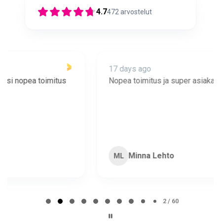
4.7
472
arvostelut
17 days ago
Nopea toimitus ja super asiakaspalvelua 🩷
Minna Lehto
ML
Page 2 of 60
2 / 60