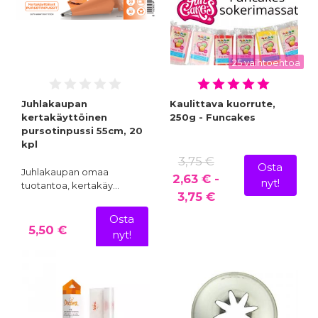
25 vaihtoehtoa
Juhlakaupan
Kaulittava kuorrute,
kertakäyttöinen
250g - Funcakes
pursotinpussi 55cm, 20
kpl
3,75 €
Osta
Juhlakaupan omaa
2,63 € -
nyt!
tuotantoa, kertakäy…
3,75 €
Osta
5,50 €
nyt!