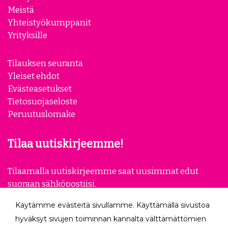
Meistä
Yhteistyökumppanit
Yrityksille
Tilauksen seuranta
Yleiset ehdot
Evästeasetukset
Tietosuojaseloste
Peruutuslomake
Tilaa uutiskirjeemme!
Tilaamalla uutiskirjeemme saat uusimmat edut
suoraan sähköpostiisi.
Käytämme evästeitä sivullamme. Käyttämällä sivustoa
Tilaa
hyväksyt sivujen toiminnan kannalta välttämättömien