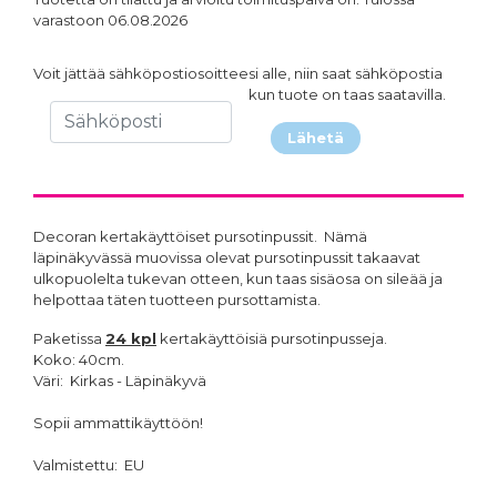
varastoon 06.08.2026
Voit jättää sähköpostiosoitteesi alle, niin saat sähköpostia
kun tuote on taas saatavilla.
Lähetä
Decoran kertakäyttöiset pursotinpussit. Nämä
läpinäkyvässä muovissa olevat pursotinpussit takaavat
ulkopuolelta tukevan otteen, kun taas sisäosa on sileää ja
helpottaa täten tuotteen pursottamista.
Paketissa
24 kpl
kertakäyttöisiä pursotinpusseja.
Koko: 40cm.
Väri: Kirkas - Läpinäkyvä
Sopii ammattikäyttöön!
Valmistettu: EU