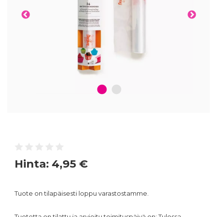
1
2
Hinta:
4,95 €
Tuote on tilapäisesti loppu varastostamme.
Tuotetta on tilattu ja arvioitu toimituspäivä on: Tulossa