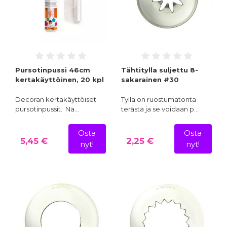
Pursotinpussi 46cm
Tähtitylla suljettu 8-
kertakäyttöinen, 20 kpl
sakarainen #30
Decoran kertakäyttöiset
Tylla on ruostumatonta
pursotinpussit. Nä…
terästä ja se voidaan p…
Osta
Osta
5,45 €
2,25 €
nyt!
nyt!