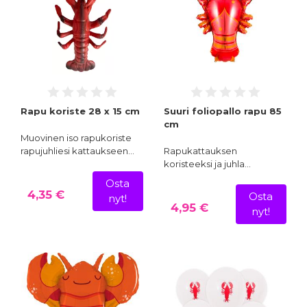
Rapu koriste 28 x 15 cm
Suuri foliopallo rapu 85
cm
Muovinen iso rapukoriste
rapujuhliesi kattaukseen…
Rapukattauksen
koristeeksi ja juhla…
Osta
4,35 €
Osta
nyt!
4,95 €
nyt!