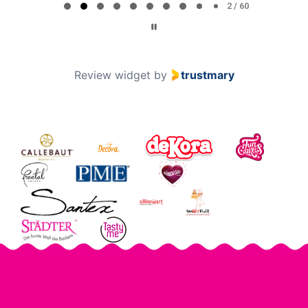
2 / 60
Review widget
by
trustmary