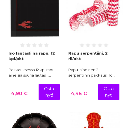
Iso lautasliina rapu, 12
Rapu serpentiini, 2
kpl/pkt
rll/pkt
Pakkauksessa 12 kpl rapu-
Rapu-aiheinen 2
aiheisia suuria lautaslii…
serpentiinin pakkaus. To…
Osta
Osta
4,90 €
4,45 €
nyt!
nyt!