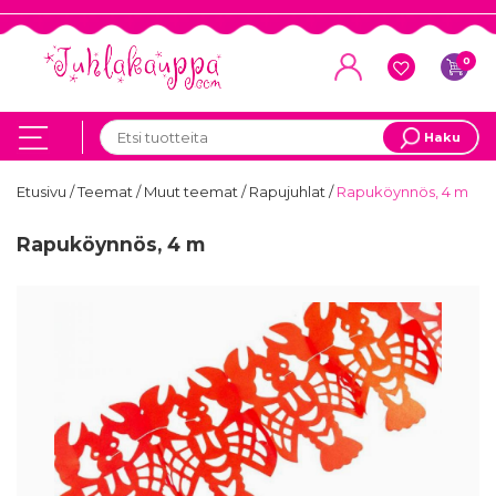
0
Haku
Etusivu
/
Teemat
/
Muut teemat
/
Rapujuhlat
/
Rapuköynnös, 4 m
Rapuköynnös, 4 m