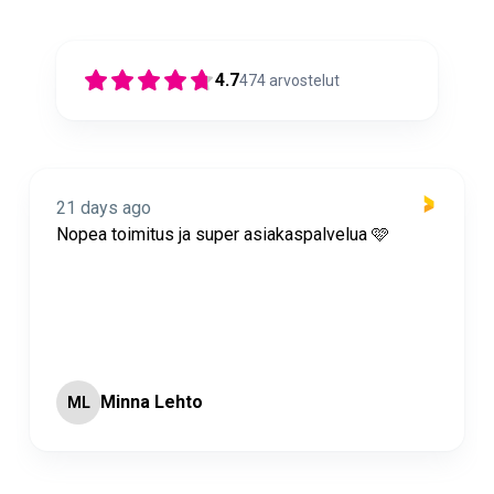
4.7
474
arvostelut
21 days ago
Nopea toimitus ja super asiakaspalvelua 🩷
Minna Lehto
ML
Page 2 of 60