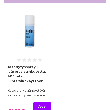
Jäähdytysspray |
jääspray suihkutetta,
400 ml -
Elintarvikekäyttöön
Kätevä pikajäähdyttävä
suihke erityisesti sokeri-…
Osta