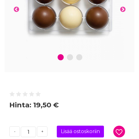
1
2
3
Hinta:
19,50 €
Lisää ostoskoriin
-
+