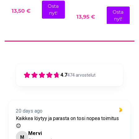
Osta
13,50 €
Osta
nyt!
13,95 €
nyt!
4.7
474
arvostelut
21 days ago
 parasta on tosi nopea toimitus
Nopea toimitus ja su