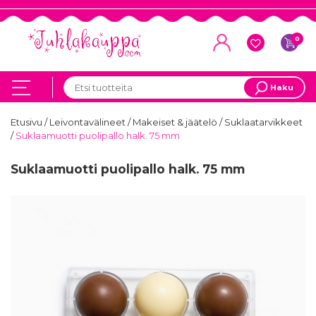
0
Haku
Etusivu
/
Leivontavälineet
/
Makeiset & jäätelö
/
Suklaatarvikkeet
/
Suklaamuotti puolipallo halk. 75 mm
Suklaamuotti puolipallo halk. 75 mm