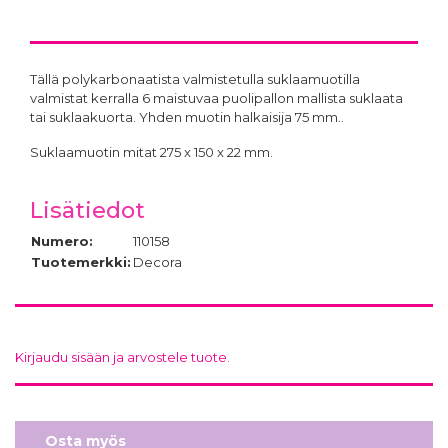
Tällä polykarbonaatista valmistetulla suklaamuotilla
valmistat kerralla 6 maistuvaa puolipallon mallista suklaata
tai suklaakuorta. Yhden muotin halkaisija 75 mm..
Suklaamuotin mitat 275 x 150 x 22 mm.
Lisätiedot
Numero:
110158
Tuotemerkki:
Decora
Kirjaudu sisään ja arvostele tuote.
Osta myös