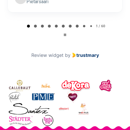
Minna Lehto
ML
Page 2 of 60
2 / 60
Review widget
by
trustmary