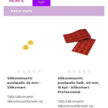
34,95 €
nyt!
Katso myös
Silikonimuotti
Silikonimuotti
puolipallo 45 mm -
puolipallo halk. 40 mm,
Silikomart
15 kpl - Silikomart
Professional
Tällä Silikomartin
silikonimuotilla teet vai…
Tällä Silikomartin
silikonimuotilla teet vai…