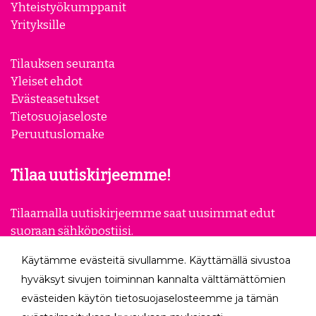
Yhteistyökumppanit
Yrityksille
Tilauksen seuranta
Yleiset ehdot
Evästeasetukset
Tietosuojaseloste
Peruutuslomake
Tilaa uutiskirjeemme!
Tilaamalla uutiskirjeemme saat uusimmat edut
suoraan sähköpostiisi.
Käytämme evästeitä sivullamme. Käyttämällä sivustoa
Tilaa
hyväksyt sivujen toiminnan kannalta välttämättömien
evästeiden käytön tietosuojaselosteemme ja tämän