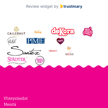
Review widget
by
trustmary
Yhteystiedot
Meistä