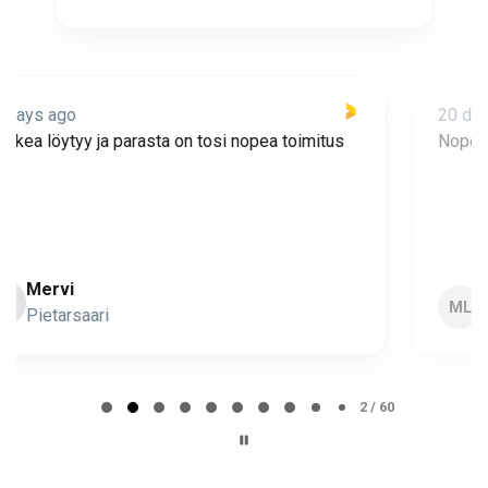
20 days ago
Nopea toimitus ja super asiakaspalvelua 🩷
Minna Lehto
ML
Page 2 of 60
2 / 60