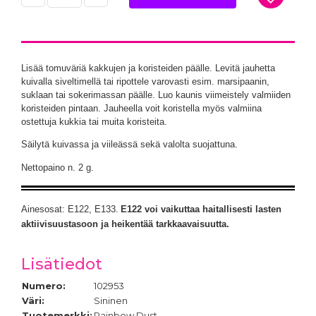
Lisää tomuväriä kakkujen ja koristeiden päälle. Levitä jauhetta
kuivalla siveltimellä tai ripottele varovasti esim. marsipaanin,
suklaan tai sokerimassan päälle. Luo kaunis viimeistely valmiiden
koristeiden pintaan. Jauheella voit koristella myös valmiina
ostettuja kukkia tai muita koristeita.
Säilytä kuivassa ja viileässä sekä valolta suojattuna.
Nettopaino n. 2 g.
Ainesosat: E122, E133.
E122 voi vaikuttaa haitallisesti lasten
aktii
visuustasoon ja heikentää tarkkaavaisuutta.
Lisätiedot
Numero:
102953
Väri:
Sininen
Tuotemerkki:
Rainbow Dust