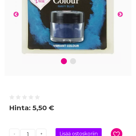
1
2
Hinta:
5,50 €
Lisää ostoskoriin
-
+