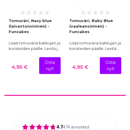
Tomuväri, Navy blue
Tomuväri, Baby Blue
(laivastonsininen) -
(vaaleansininen) -
Funcakes
Funcakes
Lisää tomuväriä kakkujen ja
Lisää tomuväriä kakkujen ja
koristeiden päälle. Levitä j…
koristeiden päälle. Levitä…
Osta
Osta
4,95 €
4,95 €
nyt!
nyt!
4.7
474
arvostelut