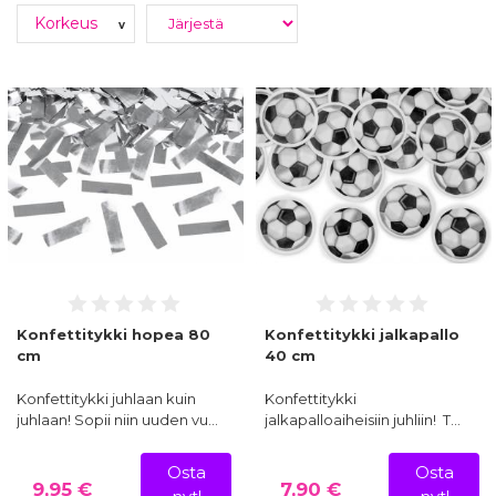
Haluatko lisätä juhliisi ikimuistoisen hetken? Konfettitykit ovat
upea tapa aloittaa juhla tai juhlistaa tärkeää hetkeä.
Korkeus
v
Valikoimastamme löydät konfettitykkejä, jotka ampuvat
värikästä silkkipaperia tai ruusunterälehtiä, korkealle ilmaan.
Pienet kuohuviinipullon muotoiset konfettitykit sopivat
erinomaisesti jaettavaksi vieraille, kun taas suuret tykit takaavat
huikean visuaalisen elämyksen. Tilaa konfettitykit juhliisi ja luo
hetkiä, jotka jäävät mieleen.
MIKSI VALITA JUHLAKAUPPA.COM?
Laaja valikoima konfetteja ja konfettitykkejä kaikkiin
juhliin.
Nopea toimitus suoraan kotiin tai juhlapaikalle.
Edulliset hinnat ja korkealaatuiset tuotteet.
Konfettitykki hopea 80
Konfettitykki jalkapallo
cm
40 cm
Tilaa nyt ja tuo juhliisi ripaus säihkettä ja iloa!
Konfettitykki juhlaan kuin
Konfettitykki
juhlaan! Sopii niin uuden vu…
jalkapalloaiheisiin juhliin! T…
Osta
Osta
9,95 €
7,90 €