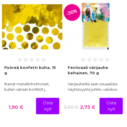
-30%
Pyöreä konfetti kulta, 15
Festivaali värijauhe
g
keltainen, 70 g
Ihanat metallinhohtoiset,
Värijauheilla saat visuaalista
kullan väriset konfetit j…
näyttävyyttä juhliin, valokuv…
Osta
Osta
1,90 €
3,90 €
2,73 €
nyt!
nyt!