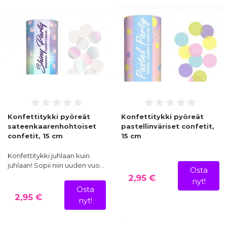
Konfettitykki pyöreät
Konfettitykki pyöreät
sateenkaarenhohtoiset
pastellinväriset confetit,
confetit, 15 cm
15 cm
Konfettitykki juhlaan kuin
juhlaan! Sopii niin uuden vuo…
Osta
2,95 €
nyt!
Osta
2,95 €
nyt!