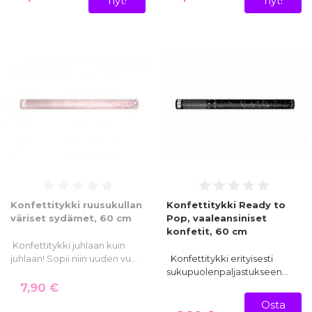
nyt!
nyt!
Konfettitykki ruusukullan
Konfettitykki Ready to
väriset sydämet, 60 cm
Pop, vaaleansiniset
konfetit, 60 cm
Konfettitykki juhlaan kuin
juhlaan! Sopii niin uuden vu…
Konfettitykki erityisesti
sukupuolenpaljastukseen…
7,90 €
Osta