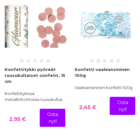
Konfettitykki pyöreät
Konfetti vaaleansininen
ruusukultaiset confetit, 15
100g
cm
Vaaleansininen konfetti 100g
Konfettitykissä
metallinhohtoisia ruusukultai…
Osta
2,45 €
nyt!
Osta
2,95 €
nyt!