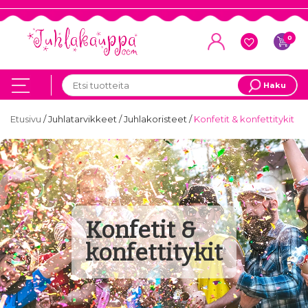
0
Haku
Etusivu
/
Juhlatarvikkeet
/
Juhlakoristeet
/
Konfetit & konfettitykit
Konfetit &
konfettitykit