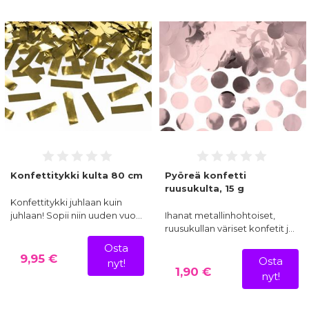
Konfettitykki kulta 80 cm
Pyöreä konfetti
ruusukulta, 15 g
Konfettitykki juhlaan kuin
juhlaan! Sopii niin uuden vuo…
Ihanat metallinhohtoiset,
ruusukullan väriset konfetit j…
Osta
9,95 €
Osta
nyt!
1,90 €
nyt!