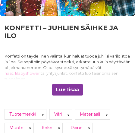
KONFETTI – JUHLIEN SÄIHKE JA
ILO
Konfetti on täydellinen valinta, kun haluat tuoda juhliisi väriloistoa
ja iloa. Se sopii niin pöytäkoristeeksi, askarteluun kuin näyttävään
ohjelmanumeroon. Olipa kyseessä syntymäpäivät,
häät
,
Babyshower
tai yritysjuhlat, konfetti luo taianomaisen
tunnelman.
Lue lisää
Verkkokaupastamme löydät laajan valikoiman konfetteja eri
väreissä ja muodoissa, kuten sydämiä, tähtiä ja ruusunterälehtiä.
Valitse teemaan sopivat konfetit ja tee juhlastasi unohtumaton!
Tuotemerkki
Väri
Materiaali
v
v
v
KONFETTITYKIT
– WOW-EFEKTI
JUHLIIN
Muoto
Koko
Paino
v
v
v