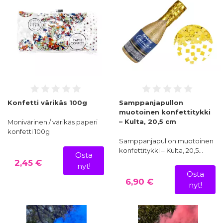
Konfetti värikäs 100g
Samppanjapullon
muotoinen konfettitykki
– Kulta, 20,5 cm
Monivärinen / värikäs paperi
konfetti 100g
Samppanjapullon muotoinen
konfettitykki – Kulta, 20,5…
Osta
2,45 €
nyt!
Osta
6,90 €
nyt!