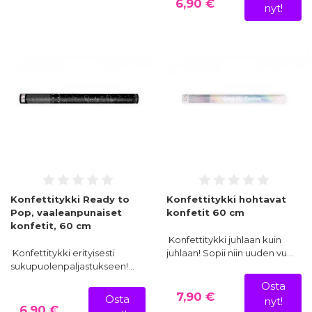
6,90 €
nyt!
Konfettitykki Ready to
Konfettitykki hohtavat
Pop, vaaleanpunaiset
konfetit 60 cm
konfetit, 60 cm
Konfettitykki juhlaan kuin
Konfettitykki erityisesti
juhlaan! Sopii niin uuden vu…
sukupuolenpaljastukseen!…
Osta
7,90 €
Osta
nyt!
6,90 €