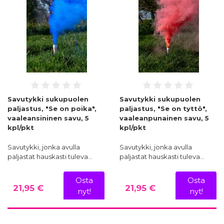
Savutykki sukupuolen
Savutykki sukupuolen
paljastus, "Se on poika",
paljastus, "Se on tyttö",
vaaleansininen savu, 5
vaaleanpunainen savu, 5
kpl/pkt
kpl/pkt
Savutykki, jonka avulla
Savutykki, jonka avulla
paljastat hauskasti tuleva…
paljastat hauskasti tuleva…
Osta
Osta
21,95 €
21,95 €
nyt!
nyt!