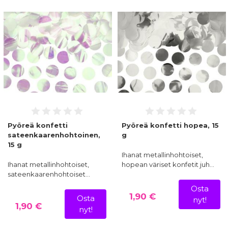
Pyöreä konfetti
Pyöreä konfetti hopea, 15
sateenkaarenhohtoinen,
g
15 g
Ihanat metallinhohtoiset,
Ihanat metallinhohtoiset,
hopean väriset konfetit juh…
sateenkaarenhohtoiset…
Osta
1,90 €
Osta
nyt!
1,90 €
nyt!