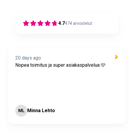
4.7
474
arvostelut
20 days ago
Nopea toimitus ja super asiakaspalvelua 🩷
Minna Lehto
ML
Page 2 of 60