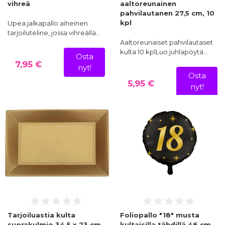
vihreä
aaltoreunainen
pahvilautanen 27,5 cm, 10
kpl
Upea jalkapallo aiheinen
tarjoiluteline, jossa vihreällä…
Aaltoreunaiset pahvilautaset
kulta 10 kplLuo juhlapöytä…
Osta
7,95 €
nyt!
Osta
5,95 €
nyt!
Tarjoiluastia kulta
Foliopallo "18" musta
suorakulmio 34.5 x 23 cm,
kultaisilla tähdillä 46 cm