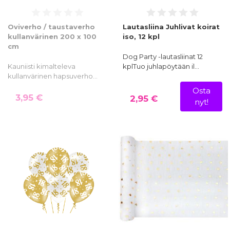
Oviverho / taustaverho
Lautasliina Juhlivat koirat
kullanvärinen 200 x 100
iso, 12 kpl
cm
Dog Party -lautasliinat 12
Kauniisti kimalteleva
kplTuo juhlapöytään il…
kullanvärinen hapsuverho…
Osta
3,95 €
2,95 €
nyt!