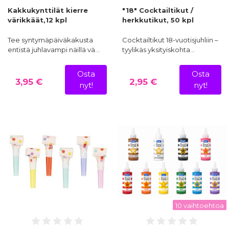
Kakkukynttilät kierre
"18" Cocktailtikut /
värikkäät,12 kpl
herkkutikut, 50 kpl
Tee syntymäpäiväkakusta
Cocktailtikut 18-vuotisjuhliin –
entistä juhlavampi näillä vä…
tyylikäs yksityiskohta…
Osta
Osta
3,95 €
2,95 €
nyt!
nyt!
10 vaihtoehtoa