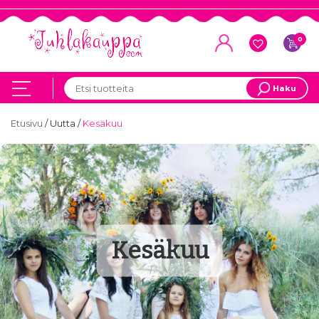
0
Haku
Etusivu
/
Uutta
/
Kesäkuu
Kesäkuu