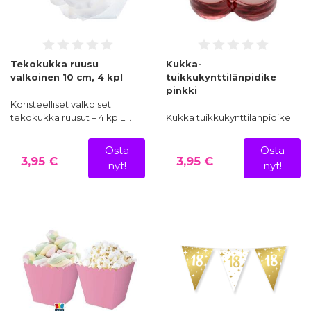
Tekokukka ruusu
Kukka-
valkoinen 10 cm, 4 kpl
tuikkukynttilänpidike
pinkki
Koristeelliset valkoiset
tekokukka ruusut – 4 kplL…
Kukka tuikkukynttilänpidike…
Osta
Osta
3,95 €
3,95 €
nyt!
nyt!