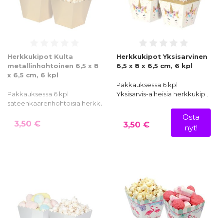
Herkkukipot Kulta
Herkkukipot Yksisarvinen
metallinhohtoinen 6,5 x 8
6,5 x 8 x 6,5 cm, 6 kpl
x 6,5 cm, 6 kpl
Pakkauksessa 6 kpl
Pakkauksessa 6 kpl
Yksisarvis-aiheisia herkkukip…
sateenkaarenhohtoisia herkkukippoj…
Osta
3,50 €
3,50 €
nyt!