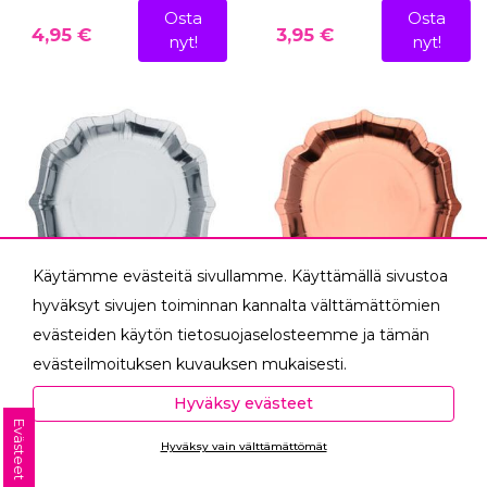
Osta
Osta
4,95 €
3,95 €
nyt!
nyt!
Käytämme evästeitä sivullamme. Käyttämällä sivustoa
hyväksyt sivujen toiminnan kannalta välttämättömien
evästeiden käytön tietosuojaselosteemme ja tämän
Hopea kiiltäväpintainen
Ruusukulta
evästeilmoituksen kuvauksen mukaisesti.
aaltoreunainen
kiiltäväpintainen
Hyväksyessäsi analytiikka- ja markkinointievästeet
pahvilautanen 27,5 cm, 10
aaltoreunainen
Hyväksy evästeet
autat meitä mittaamaan ja analysoimaan
kpl
pahvilautanen 27,5 cm, 10
Evästeet
kpl
Hyväksy vain välttämättömät
verkkosivumme toimintaa ja käyttöä (Analytiikka ja
Aaltoreunaiset pahvilautaset
Ota yhteyttä
tilastot) sekä tarjoamaan sinulle sinua itseäsi
hopea 10 kplLuo juhlapöytään
Aaltoreunaiset pahvilautaset