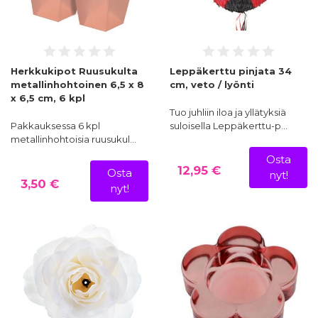
Herkkukipot Ruusukulta
Leppäkerttu pinjata 34
metallinhohtoinen 6,5 x 8
cm, veto / lyönti
x 6,5 cm, 6 kpl
Tuo juhliin iloa ja yllätyksiä
Pakkauksessa 6 kpl
suloisella Leppäkerttu-p…
metallinhohtoisia ruusukul…
Osta
12,95 €
Osta
nyt!
3,50 €
nyt!