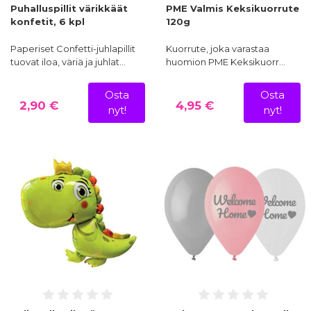
Puhalluspillit värikkäät
PME Valmis Keksikuorrute
konfetit, 6 kpl
120g
Paperiset Confetti-juhlapillit
Kuorrute, joka varastaa
tuovat iloa, väriä ja juhlat…
huomion PME Keksikuorr…
Osta
Osta
2,90 €
4,95 €
nyt!
nyt!