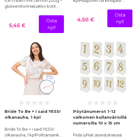
Ice cream mix Lemon 200g –
kplHääjuhliin tai kihlajaisi…
gluteenitonHaluatko kotit…
Osta
4,50 €
Osta
nyt!
5,45 €
nyt!
Bride To Be + I said YESS!
Pöytänumerot 1-12
olkanauha, 1 kpl
valkoinen kullanvärisillä
numeroilla 10 x 15 cm
Bride To Be + I said YESS!
olkanauha, 1 kplPolttarisank…
Pidä juhlat järjestyksessä