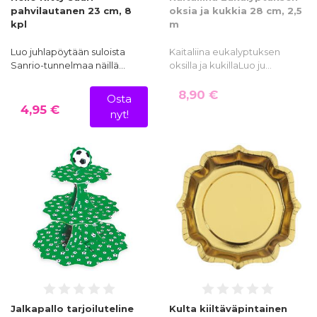
pahvilautanen 23 cm, 8
oksia ja kukkia 28 cm, 2,5
kpl
m
Luo juhlapöytään suloista
Kaitaliina eukalyptuksen
Sanrio-tunnelmaa näillä…
oksilla ja kukillaLuo ju…
8,90 €
Osta
4,95 €
nyt!
Jalkapallo tarjoiluteline
Kulta kiiltäväpintainen