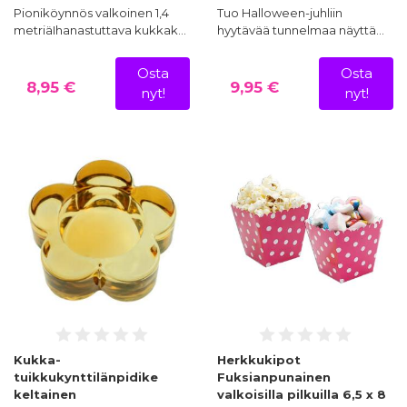
Pioniköynnös valkoinen 1,4
Tuo Halloween-juhliin
metriäIhanastuttava kukkak…
hyytävää tunnelmaa näyttä…
Osta
Osta
8,95 €
9,95 €
nyt!
nyt!
Kukka-
Herkkukipot
tuikkukynttilänpidike
Fuksianpunainen
keltainen
valkoisilla pilkuilla 6,5 x 8