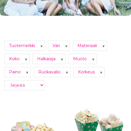
Tuotemerkki
Väri
Materiaali
v
v
v
Koko
Halkaisija
Muoto
v
v
v
Paino
Ruokavalio
Korkeus
v
v
v