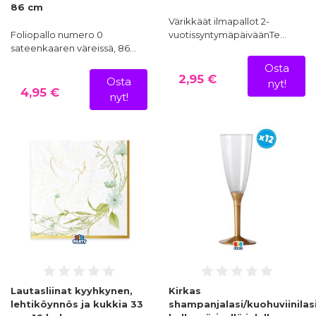
86 cm
Värikkäät ilmapallot 2-
Foliopallo numero 0
vuotissyntymäpäiväänTe…
sateenkaaren väreissä, 86…
Osta
2,95 €
Osta
nyt!
4,95 €
nyt!
Lautasliinat kyyhkynen,
Kirkas
lehtiköynnös ja kukkia 33
shampanjalasi/kuohuviinilas