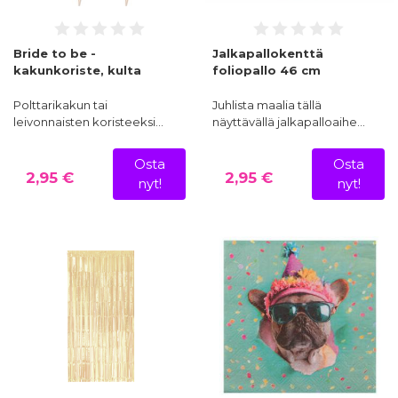
Bride to be -
Jalkapallokenttä
kakunkoriste, kulta
foliopallo 46 cm
Polttarikakun tai
Juhlista maalia tällä
leivonnaisten koristeeksi…
näyttävällä jalkapalloaihe…
Osta
Osta
2,95 €
2,95 €
nyt!
nyt!