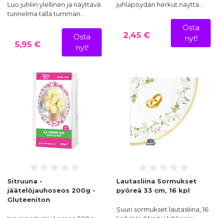
Luo juhliin ylellinen ja näyttävä
juhlapöydän herkut näyttä…
tunnelma tällä tumman…
Osta
2,45 €
Osta
nyt!
5,95 €
nyt!
Sitruuna -
Lautasliina Sormukset
jäätelöjauhoseos 200g -
pyöreä 33 cm, 16 kpl
Gluteeniton
Suuri sormukset lautasliina, 16