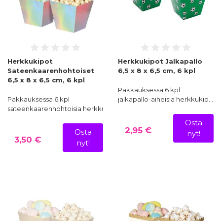
Herkkukipot
Herkkukipot Jalkapallo
Sateenkaarenhohtoiset
6,5 x 8 x 6,5 cm, 6 kpl
6,5 x 8 x 6,5 cm, 6 kpl
Pakkauksessa 6 kpl
Pakkauksessa 6 kpl
jalkapallo-aiheisia herkkukip…
sateenkaarenhohtoisia herkkukippoj…
Osta
2,95 €
Osta
nyt!
3,50 €
nyt!