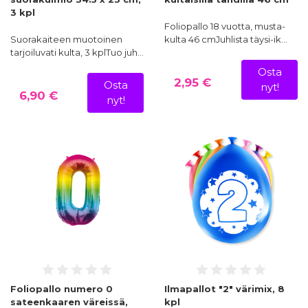
3 kpl
Foliopallo 18 vuotta, musta-
Suorakaiteen muotoinen
kulta 46 cmJuhlista täysi-ik…
tarjoiluvati kulta, 3 kplTuo juh…
Osta
2,95 €
Osta
nyt!
6,90 €
nyt!
Foliopallo numero 0
Ilmapallot "2" värimix, 8
sateenkaaren väreissä,
kpl