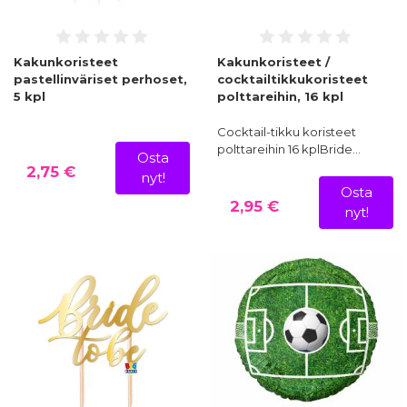
Kakunkoristeet
Kakunkoristeet /
pastellinväriset perhoset,
cocktailtikkukoristeet
5 kpl
polttareihin, 16 kpl
Cocktail-tikku koristeet
polttareihin 16 kplBride…
Osta
2,75 €
nyt!
Osta
2,95 €
nyt!