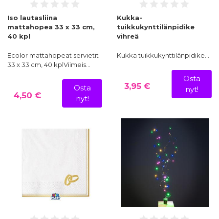
Iso lautasliina
Kukka-
mattahopea 33 x 33 cm,
tuikkukynttilänpidike
40 kpl
vihreä
Ecolor mattahopeat servietit
Kukka tuikkukynttilänpidike…
33 x 33 cm, 40 kplViimeis…
Osta
3,95 €
Osta
nyt!
4,50 €
nyt!