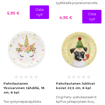
tyylikkäillä pöytänumeroilla…
Osta
5,95 €
Osta
nyt!
4,95 €
nyt!
Pahvilautanen
Pahvilautanen Juhlivat
Yksisarvinen tähdillä, 18
koirat 22,5 cm, 6 kpl
cm, 6 kpl
Dog Party -pahvilautaset 6
Tee syntymäpäiväjuhlista
kplTuo juhlapöytään iloa j…