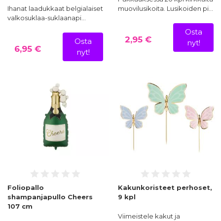
Ihanat laadukkaat belgialaiset
muovilusikoita. Lusikoiden pi…
valkosuklaa-suklaanapi…
Osta
2,95 €
Osta
nyt!
6,95 €
nyt!
Foliopallo
Kakunkoristeet perhoset,
shampanjapullo Cheers
9 kpl
107 cm
Viimeistele kakut ja