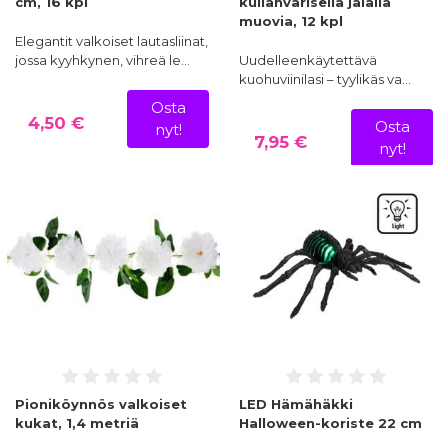
cm, 16 kpl
kullanvärisellä jalalla
muovia, 12 kpl
Elegantit valkoiset lautasliinat,
jossa kyyhkynen, vihreä le…
Uudelleenkäytettävä
kuohuviinilasi – tyylikäs va…
Osta
4,50 €
Osta
nyt!
7,95 €
nyt!
Pioniköynnös valkoiset
LED Hämähäkki
kukat, 1,4 metriä
Halloween-koriste 22 cm