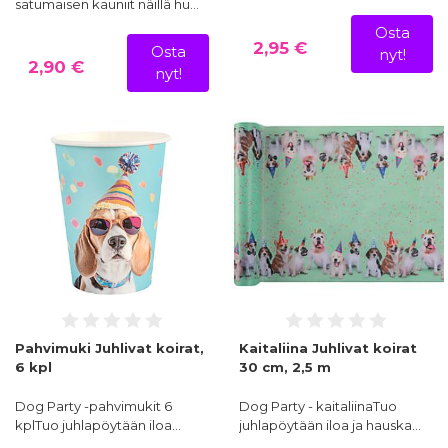
satumaisen kauniit näillä hu…
Osta
2,95 €
Osta
nyt!
2,90 €
nyt!
Pahvimuki Juhlivat koirat,
Kaitaliina Juhlivat koirat
6 kpl
30 cm, 2,5 m
Dog Party -pahvimukit 6
Dog Party - kaitaliinaTuo
kplTuo juhlapöytään iloa…
juhlapöytään iloa ja hauska…