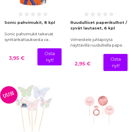
Sonic pahvimukit, 8 kpl
Ruudulliset paperikulhot /
syvät lautaset, 6 kpl
Sonic pahvimukit tekevät
synttärikattauksesta va…
Viimeistele juhlapöytä
näyttävillä ruudullisilla pape…
Osta
3,95 €
Osta
nyt!
2,95 €
nyt!
UUSI