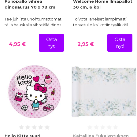
Foliopallo vihreä
Welcome Home Ilmapallot
dinosaurus 70 x 78 cm
30 cm, 6 kpl
Tee juhlista unohtumattomat
Toivota läheiset lämpimästi
tällä hauskalla vihreällä dinos…
tervetulleiksi kotiin tyylikkäil…
Osta
Osta
4,95 €
2,95 €
nyt!
nyt!
Hello Kitty suuri
Kaitaliina Eukalyptuksen