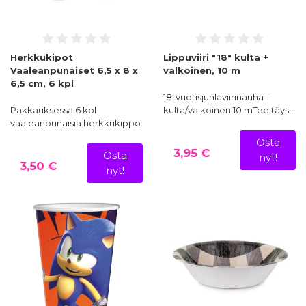
Herkkukipot
Lippuviiri "18" kulta +
Vaaleanpunaiset 6,5 x 8 x
valkoinen, 10 m
6,5 cm, 6 kpl
18-vuotisjuhlaviirinauha –
Pakkauksessa 6 kpl
kulta/valkoinen 10 mTee täys…
vaaleanpunaisia herkkukippo…
Osta
3,95 €
Osta
nyt!
3,50 €
nyt!