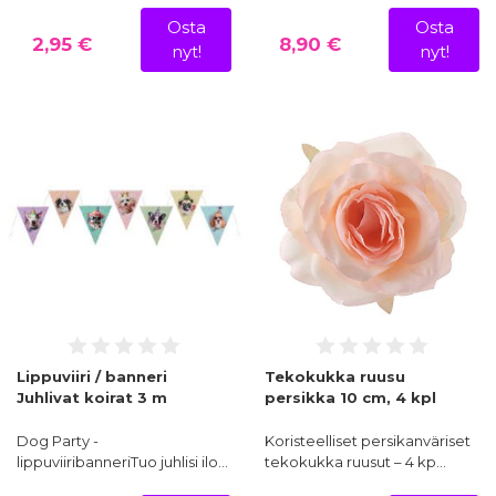
Osta
Osta
2,95 €
8,90 €
nyt!
nyt!
Lippuviiri / banneri
Tekokukka ruusu
Juhlivat koirat 3 m
persikka 10 cm, 4 kpl
Dog Party -
Koristeelliset persikanväriset
lippuviiribanneriTuo juhlisi ilo…
tekokukka ruusut – 4 kp…