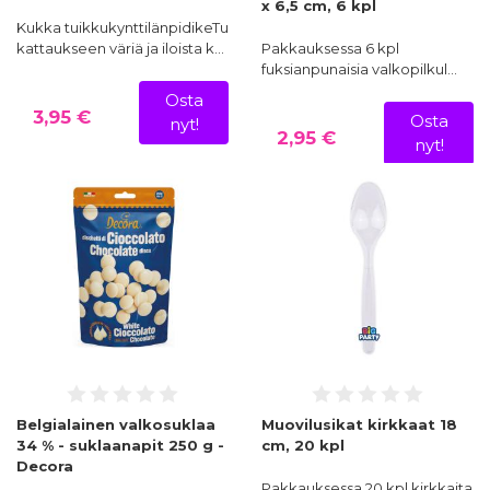
x 6,5 cm, 6 kpl
Kukka tuikkukynttilänpidikeTuo
kattaukseen väriä ja iloista k…
Pakkauksessa 6 kpl
fuksianpunaisia valkopilkul…
Osta
3,95 €
Osta
nyt!
2,95 €
nyt!
Belgialainen valkosuklaa
Muovilusikat kirkkaat 18
34 % - suklaanapit 250 g -
cm, 20 kpl
Decora
Pakkauksessa 20 kpl kirkkaita