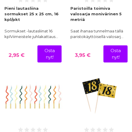
Pieni lautasliina
Paristoilla toimiva
sormukset 25 x 25 cm, 16
valosarja monivärinen 5
kpl/pkt
metriä
Sormukset -lautasliinat 16
Saat ihanaa tunnelmaa tällä
kplViimeistele juhlakattaus…
paristokäyttöisellä valosarj…
Osta
Osta
2,95 €
3,95 €
nyt!
nyt!