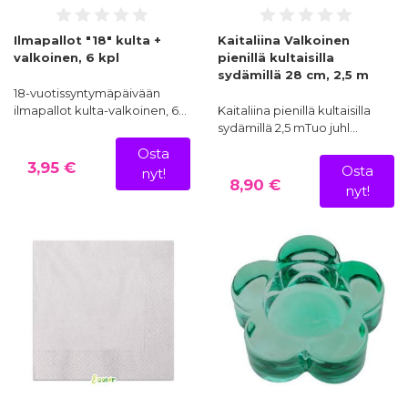
Ilmapallot "18" kulta +
Kaitaliina Valkoinen
valkoinen, 6 kpl
pienillä kultaisilla
sydämillä 28 cm, 2,5 m
18-vuotissyntymäpäivään
ilmapallot kulta-valkoinen, 6…
Kaitaliina pienillä kultaisilla
sydämillä 2,5 mTuo juhl…
Osta
3,95 €
Osta
nyt!
8,90 €
nyt!