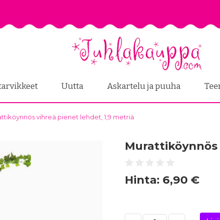
tarvikkeet
Uutta
Askartelu ja puuha
Tee
ttiköynnös vihreä pienet lehdet, 1,9 metriä
Murattiköynnös v
Hinta:
6,90 €