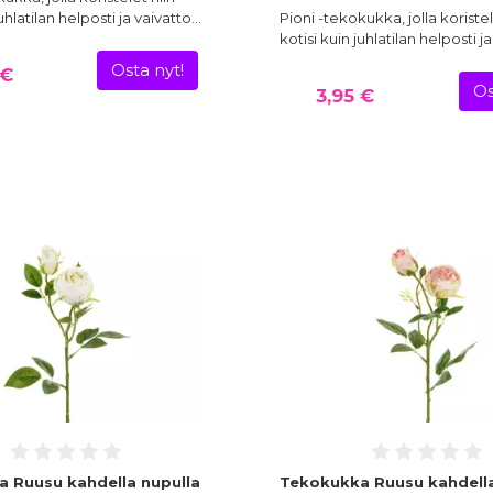
juhlatilan helposti ja vaivatto…
Pioni -tekokukka, jolla koristel
kotisi kuin juhlatilan helposti j
Osta nyt!
 €
Os
3,95 €
 Ruusu kahdella nupulla
Tekokukka Ruusu kahdella