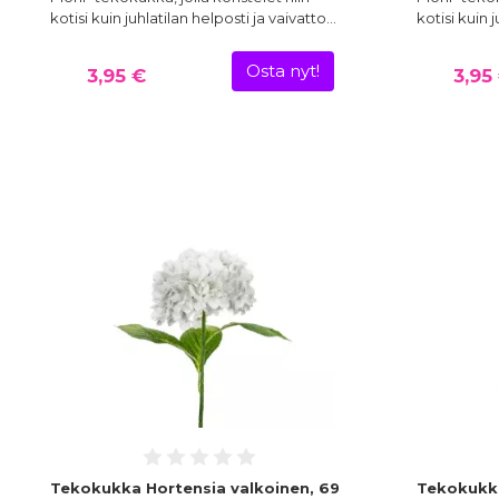
kotisi kuin juhlatilan helposti ja vaivatto…
kotisi kuin 
Osta nyt!
3,95 €
3,95
Tekokukka Hortensia valkoinen, 69
Tekokukka