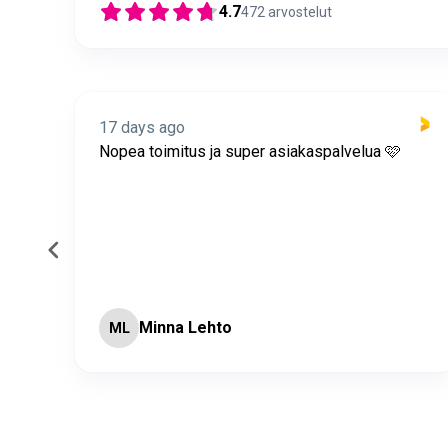
4.7
472
arvostelut
17 days ago
itus
Nopea toimitus ja super asiakaspalvelua 🩷
Minna Lehto
ML
Page 2 of 60