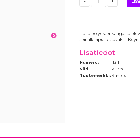
Lis
-
+
Ihana polyesterikangasta oleva
seinälle ripustettavaksi. Köyn
Lisätiedot
Numero:
113111
Väri:
Vihreä
Tuotemerkki:
Santex