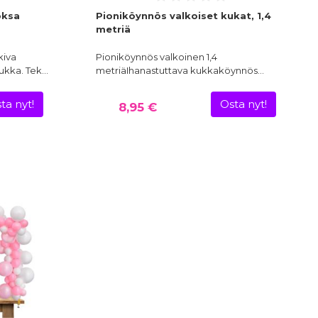
oksa
Pioniköynnös valkoiset kukat, 1,4
metriä
kiva
Pioniköynnös valkoinen 1,4
okukka. Tek…
metriäIhanastuttava kukkaköynnös…
ta nyt!
Osta nyt!
8,95 €