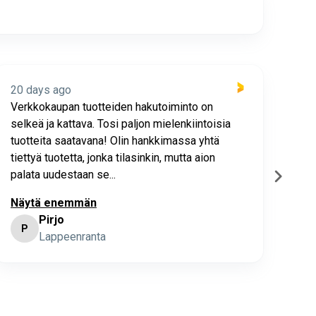
20 days ago
20 
Verkkokaupan tuotteiden hakutoiminto on
Hyv
selkeä ja kattava. Tosi paljon mielenkiintoisia
asia
tuotteita saatavana! Olin hankkimassa yhtä
joho
tiettyä tuotetta, jonka tilasinkin, mutta aion
palata uudestaan se...
Näytä enemmän
Pirjo
P
K
Lappeenranta