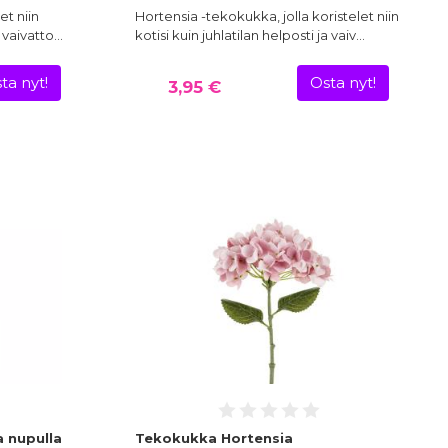
et niin
Hortensia -tekokukka, jolla koristelet niin
a vaivatto…
kotisi kuin juhlatilan helposti ja vaiv…
ta nyt!
Osta nyt!
3,95 €
 nupulla
Tekokukka Hortensia