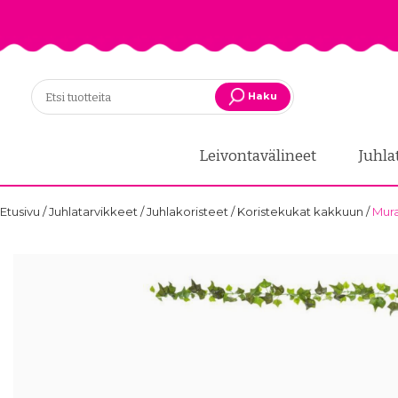
Haku
Leivontavälineet
Juhla
Etusivu
/
Juhlatarvikkeet
/
Juhlakoristeet
/
Koristekukat kakkuun
/
Mura