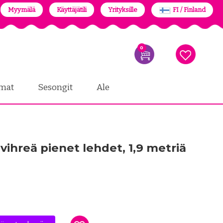
Myymälä
Käyttäjätili
Yrityksille
FI / Finland
0
mat
Sesongit
Ale
ihreä pienet lehdet, 1,9 metriä