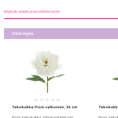
Kirjaudu sisään ja arvostele tuote.
Osta myös
Tekokukka Pioni valkoinen, 35 cm
Tekokukka
Pioni -tekokukka, jolla koristelet niin
Pioni -tekok