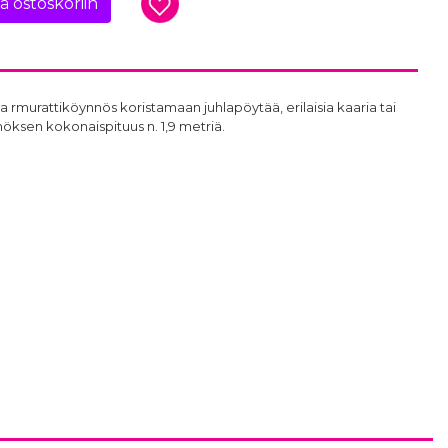
ää ostoskoriin
 rmurattiköynnös koristamaan juhlapöytää, erilaisia kaaria tai
nöksen kokonaispituus n. 1,9 metriä.