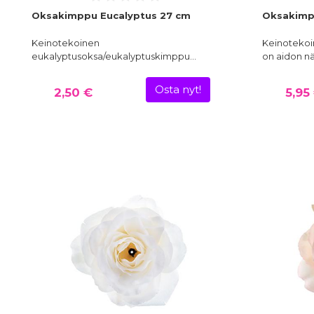
Oksakimppu Eucalyptus 27 cm
Oksakimpp
Keinotekoinen
Keinotekoi
eukalyptusoksa/eukalyptuskimppu…
on aidon nä
Osta nyt!
2,50 €
5,95