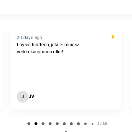
20 days ago
Löysin tuotteen, jota ei muissa
verkkokaupoissa ollut!
JV
J
2 / 60