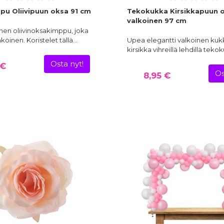
u Oliivipuun oksa 91 cm
Tekokukka Kirsikkapuun 
valkoinen 97 cm
nen oliivinoksakimppu, joka
köinen. Koristelet tällä…
Upea elegantti valkoinen kuk
kirsikka vihreillä lehdillä tek
Osta nyt!
 €
Os
8,95 €