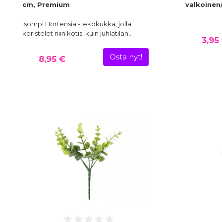
cm, Premium
valkoinen
Isompi Hortensia -tekokukka, jolla
koristelet niin kotisi kuin juhlatilan…
3,95
Osta nyt!
8,95 €