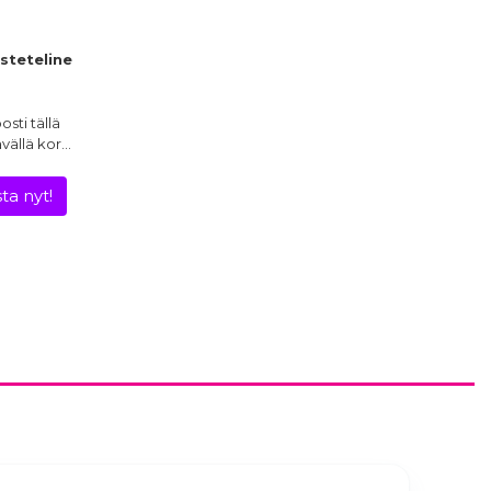
steteline
sti tällä
ävällä kor…
ta nyt!