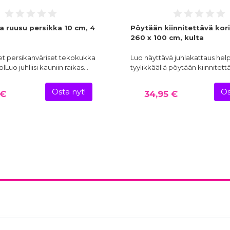
 ruusu persikka 10 cm, 4
Pöytään kiinnitettävä kori
260 x 100 cm, kulta
set persikanväriset tekokukka
Luo näyttävä juhlakattaus helpo
plLuo juhliisi kauniin raikas…
tyylikkäällä pöytään kiinnitett
Osta nyt!
Os
 €
34,95 €