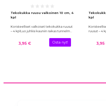
Tekokukka ruusu valkoinen 10 cm, 4
Tekokukka
kpl
kpl
Koristeelliset valkoiset tekokukka ruusut
Koristeelli
– 4 kplLuo juhliisi kauniin raikas tunnelm…
ruusut – 4 k
Osta nyt!
3,95 €
3,95