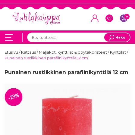
0
Haku
Etusivu
/
Kattaus
/
Maljakot, kynttilät & pöytäkoristeet
/
Kynttilät
/
Punainen rustiikkinen parafiinikynttilä 12 cm
Punainen rustiikkinen parafiinikynttilä 12 cm
-23%