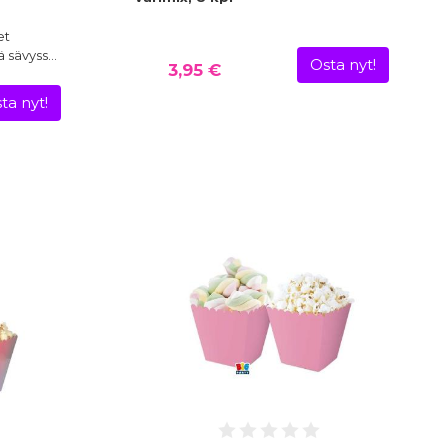
et
sä sävyss…
Osta nyt!
3,95 €
ta nyt!