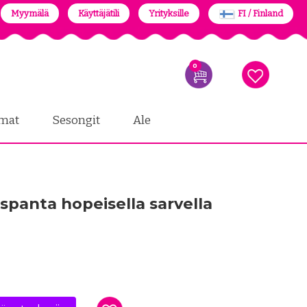
Myymälä
Käyttäjätili
Yrityksille
FI / Finland
0
mat
Sesongit
Ale
spanta hopeisella sarvella