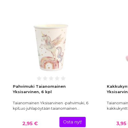
Pahvimuki Taianomainen
Kakkukynt
Yksisarvinen, 6 kpl
Yksisarvi
Taianomainen Yksisarvinen -pahvimuki, 6
Taianomain
kplLuo juhlapöytään taianomainen…
kakkukyntt
Osta nyt!
2,95 €
3,95