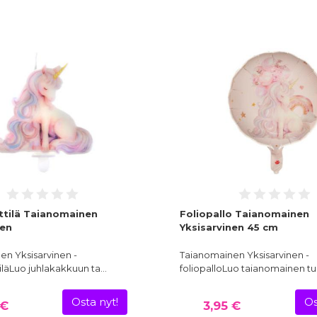
tilä Taianomainen
Foliopallo Taianomainen
nen
Yksisarvinen 45 cm
en Yksisarvinen -
Taianomainen Yksisarvinen -
iläLuo juhlakakkuun ta…
foliopalloLuo taianomainen t
Osta nyt!
Os
 €
3,95 €