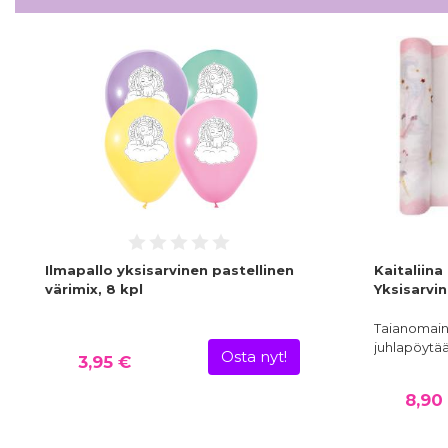
Ilmapallo yksisarvinen pastellinen
Kaitaliin
värimix, 8 kpl
Yksisarvi
Taianomaine
juhlapöytä
Osta nyt!
3,95 €
8,90