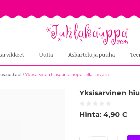
tarvikkeet
Uutta
Askartelu ja puuha
Tee
hiustuotteet
/
Yksisarvinen hiuspanta hopeisella sarvella
Yksisarvinen hiu
Hinta:
4,90 €