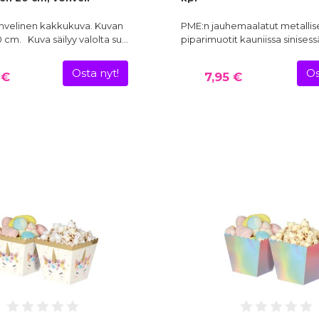
hvelinen kakkukuva. Kuvan
PME:n jauhemaalatut metallis
0 cm. Kuva säilyy valolta su…
piparimuotit kauniissa sinises
Osta nyt!
Os
 €
7,95 €