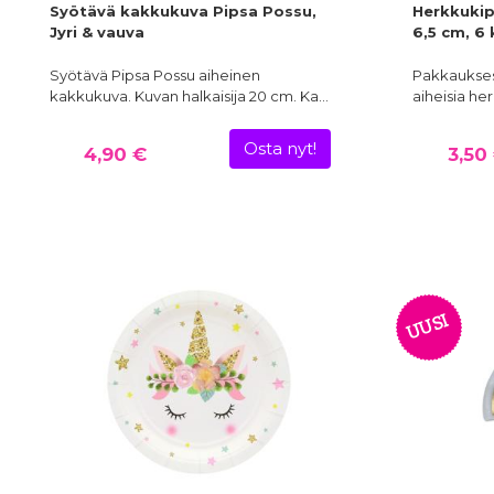
Syötävä kakkukuva Pipsa Possu,
Herkkukipo
Jyri & vauva
6,5 cm, 6 
Syötävä Pipsa Possu aiheinen
Pakkauksess
kakkukuva. Kuvan halkaisija 20 cm. Ka…
aiheisia her
Osta nyt!
4,90 €
3,50
UUSI