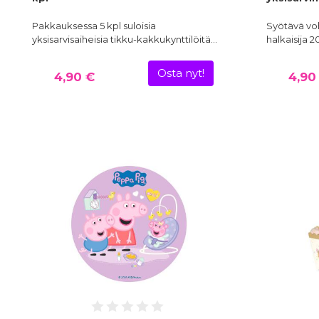
Pakkauksessa 5 kpl suloisia
Syötävä vo
yksisarvisaiheisia tikku-kakkukynttilöitä…
halkaisija 2
Osta nyt!
4,90 €
4,90