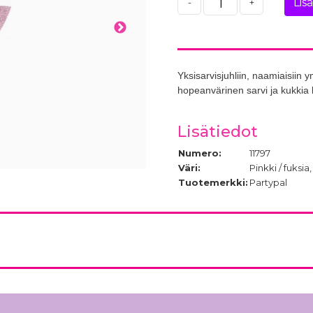
Lis
-
+
Yksisarvisjuhliin, naamiaisiin
hopeanvärinen sarvi ja kukkia 
Lisätiedot
Numero:
11797
Väri:
Pinkki / fuks
Tuotemerkki:
Partypal