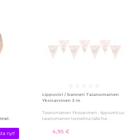
Lippuviiri / banneri Taianomainen
Yksisarvinen 3 m
Taianomainen Yksisarvinen - lippuviiriLuo
unnel…
taianomainen tunnelma tällä hur…
4,95 €
ta nyt!