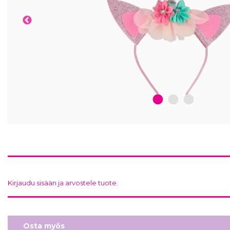
1
2
3
Kirjaudu sisään ja arvostele tuote.
Osta myös