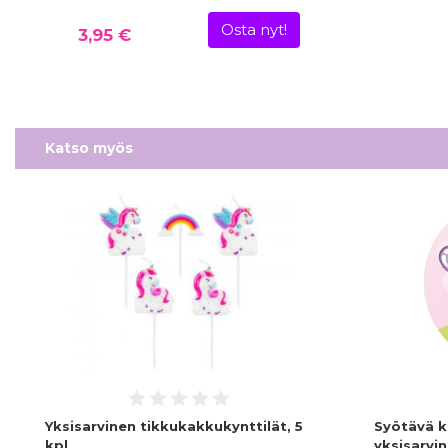
Osta nyt!
3,95 €
Katso myös
Yksisarvinen tikkukakkukynttilät, 5
Syötävä k
kpl
yksisarvin