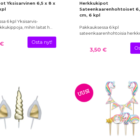
t Yksisarvinen 6,5 x 8 x
Herkkukipot
kpl
Sateenkaarenhohtoiset 6,5
cm, 6 kpl
a 6 kpl Yksisarvis-
kkukippoja, mihin laitat h…
Pakkauksessa 6 kpl
sateenkaarenhohtoisia herkk
Osta nyt!
 €
Os
3,50 €
UUSI