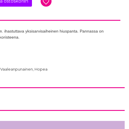
ää ostoskoriin
 ym. ihastuttava yksisarvisaiheinen hiuspanta. Pannassa on
koristeena.
ia, Vaaleanpunainen, Hopea