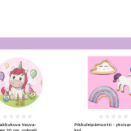
akkukuva Vauva-
Pikkuleipämuotti - yksisar
en 20 cm, vohveli
kpl