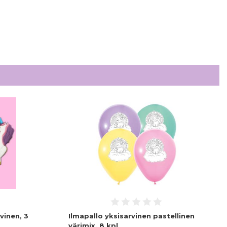
vinen, 3
Ilmapallo yksisarvinen pastellinen
värimix, 8 kpl