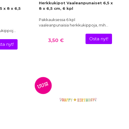
Herkkukipot Vaaleanpunaiset 6,5 x
 x 8 x 6,5
8 x 6,5 cm, 6 kpl
Pakkauksessa 6 kpl
vaaleanpunaisia herkkukippoja, mih…
ukippoj…
Osta nyt!
3,50 €
ta nyt!
UUSI