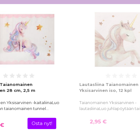
a Taianomainen
Lautasliina Taianomainen
nen 28 cm, 2,5 m
Yksisarvinen iso, 12 kpl
n Yksisarvinen -kaitaliinaLuo
Taianomainen Yksisarvinen -
än taianomainen tunnel…
lautasliinaLuo juhlapöytään t
2,95 €
Osta nyt!
 €