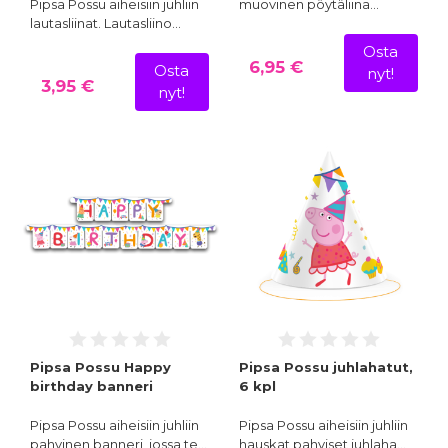
Pipsa Possu aiheisiin juhliin
muovinen pöytäliina…
lautasliinat. Lautasliino…
Osta
6,95 €
Osta
nyt!
3,95 €
nyt!
Pipsa Possu Happy
Pipsa Possu juhlahatut,
birthday banneri
6 kpl
Pipsa Possu aiheisiin juhliin
Pipsa Possu aiheisiin juhliin
pahvinen banneri, jossa te…
hauskat pahviset juhlaha…