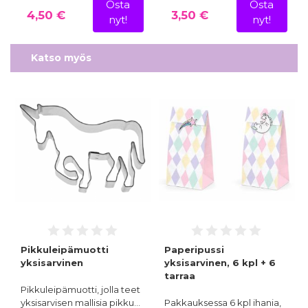
Osta
Osta
4,50 €
3,50 €
nyt!
nyt!
Katso myös
Pikkuleipämuotti
Paperipussi
yksisarvinen
yksisarvinen, 6 kpl + 6
tarraa
Pikkuleipämuotti, jolla teet
yksisarvisen mallisia pikku…
Pakkauksessa 6 kpl ihania,