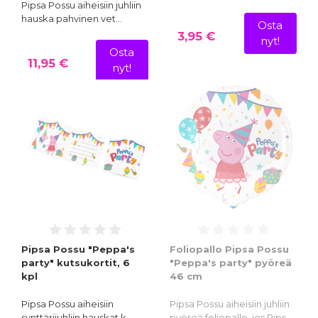
Pipsa Possu aiheisiin juhliin
hauska pahvinen vet…
Osta
3,95 €
nyt!
Osta
11,95 €
nyt!
Pipsa Possu "Peppa's
Foliopallo Pipsa Possu
party" kutsukortit, 6
"Peppa's party" pyöreä
kpl
46 cm
Pipsa Possu aiheisiin
Pipsa Possu aiheisiin juhliin
synttärijuhliin hauskat k…
pyöreä foliopallo, jos Pips…