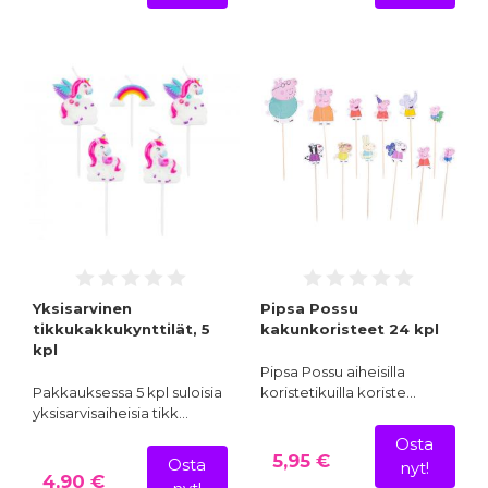
Yksisarvinen
Pipsa Possu
tikkukakkukynttilät, 5
kakunkoristeet 24 kpl
kpl
Pipsa Possu aiheisilla
Pakkauksessa 5 kpl suloisia
koristetikuilla koriste…
yksisarvisaiheisia tikk…
Osta
5,95 €
Osta
nyt!
4,90 €