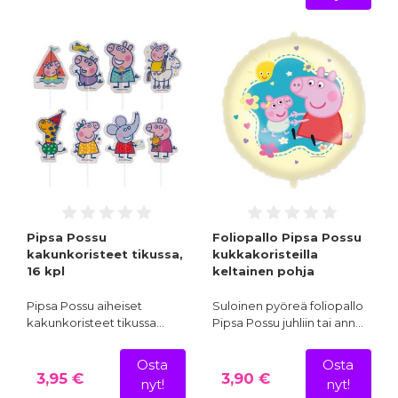
Pipsa Possu
Foliopallo Pipsa Possu
kakunkoristeet tikussa,
kukkakoristeilla
16 kpl
keltainen pohja
Pipsa Possu aiheiset
Suloinen pyöreä foliopallo
kakunkoristeet tikussa…
Pipsa Possu juhliin tai ann…
Osta
Osta
3,95 €
3,90 €
nyt!
nyt!