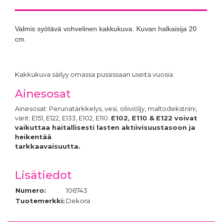
Valmis syötävä vohvelinen kakkukuva. Kuvan halkaisija 20
cm.
Kakkukuva säilyy omassa pussissaan useita vuosia.
Ainesosat
Ainesosat: Perunatärkkelys, vesi, oliiviöljy, maltodekstriini,
värit: E151, E122, E133, E102, E110.
E102, E110 & E122 voivat
vaikuttaa haitallisesti lasten aktiivisuustasoon ja
heikentää
tarkkaavaisuutta.
Lisätiedot
Numero:
106743
Tuotemerkki:
Dekora