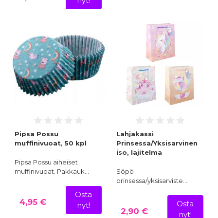
nyt!
Pipsa Possu
Lahjakassi
muffinivuoat, 50 kpl
Prinsessa/Yksisarvinen
iso, lajitelma
Pipsa Possu aiheiset
muffinivuoat. Pakkauk…
Söpö
prinsessa/yksisarviste…
Osta
4,95 €
Osta
nyt!
2,90 €
nyt!