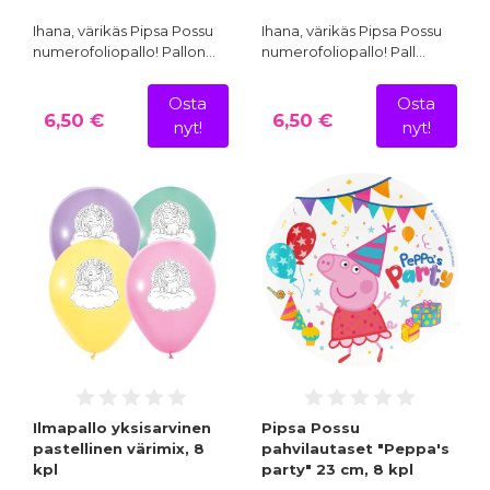
Ihana, värikäs Pipsa Possu
Ihana, värikäs Pipsa Possu
numerofoliopallo! Pallon…
numerofoliopallo! Pall…
Osta
Osta
6,50 €
6,50 €
nyt!
nyt!
Ilmapallo yksisarvinen
Pipsa Possu
pastellinen värimix, 8
pahvilautaset "Peppa's
kpl
party" 23 cm, 8 kpl