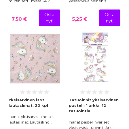
muffinisetti, missä 24 k…
yksisarvis-aiheinen s…
Osta
Osta
7,50 €
5,25 €
nyt!
nyt!
Yksisarvinen isot
Tatuoinnit yksisarvinen
lautasliinat, 20 kpl
pastelli 1 arkki, 12
tatuointia
Ihanat yksisarvis-aiheiset
lautasliinat. Lautasliino…
Ihanat pastellinväriset
yksisarvistatuoinnit. Arki…