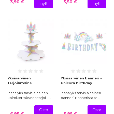
3,90 €
3,50 €
nyt!
nyt!
Yksisarvinen
Yksisarvinen banneri -
tarjoiluteline
Unicorn birthday
Ihana yksisarvis-aiheinen
Ihana yksisarvis-aiheinen
kolmikerroksinen tarjoilu…
banneri. Bannerissa te…
Osta
Osta
6,95 €
5,95 €