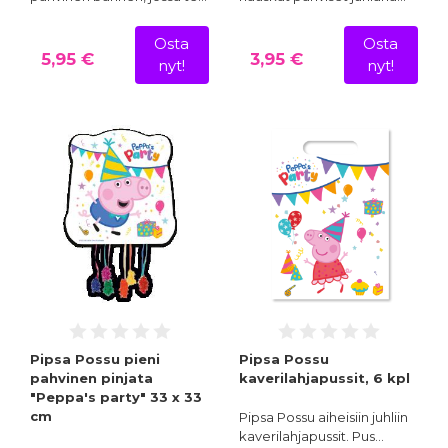
Osta
Osta
5,95 €
3,95 €
nyt!
nyt!
Pipsa Possu pieni
Pipsa Possu
pahvinen pinjata
kaverilahjapussit, 6 kpl
"Peppa's party" 33 x 33
cm
Pipsa Possu aiheisiin juhliin
kaverilahjapussit. Pus…