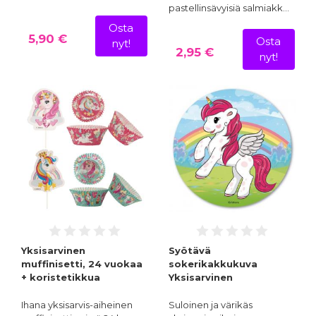
pastellinsävyisiä salmiakk…
Osta
5,90 €
Osta
nyt!
2,95 €
nyt!
Yksisarvinen
Syötävä
muffinisetti, 24 vuokaa
sokerikakkukuva
+ koristetikkua
Yksisarvinen
Ihana yksisarvis-aiheinen
Suloinen ja värikäs