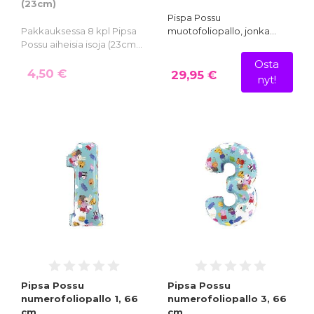
(23cm)
Pispa Possu
Pakkauksessa 8 kpl Pipsa
muotofoliopallo, jonka…
Possu aiheisia isoja (23cm…
Osta
4,50 €
29,95 €
nyt!
Pipsa Possu
Pipsa Possu
numerofoliopallo 1, 66
numerofoliopallo 3, 66
cm
cm