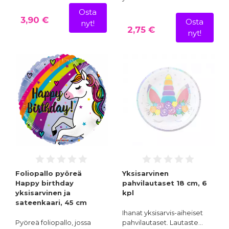
Osta
3,90 €
Osta
nyt!
2,75 €
nyt!
Foliopallo pyöreä
Yksisarvinen
Happy birthday
pahvilautaset 18 cm, 6
yksisarvinen ja
kpl
sateenkaari, 45 cm
Ihanat yksisarvis-aiheiset
Pyöreä foliopallo, jossa
pahvilautaset. Lautaste…