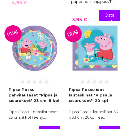
- paperinen lahjapussiT…
4,95 €
Osta
3,95 €
nyt!
UUSI
UUSI
Pipsa Possu
Pipsa Possu isot
pahvilautaset "Pipsa ja
lautasliinat "Pipsa ja
sisarukset" 23 cm, 8 kpl
sisarukset", 20 kpl
Pipsa Possu -pahvilautaset
Pipsa Possu -lautasliinat 33
23 cm, 8 kpl Tee sy…
x 33 cm, 20kpl Tee…