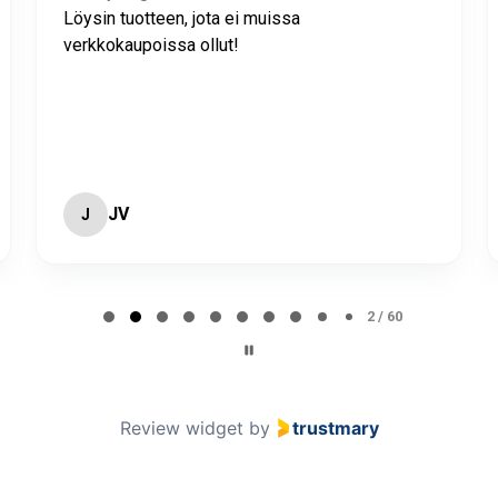
Löysin tuotteen, jota ei muissa
verkkokaupoissa ollut!
JV
J
2 / 60
Review widget
by
trustmary