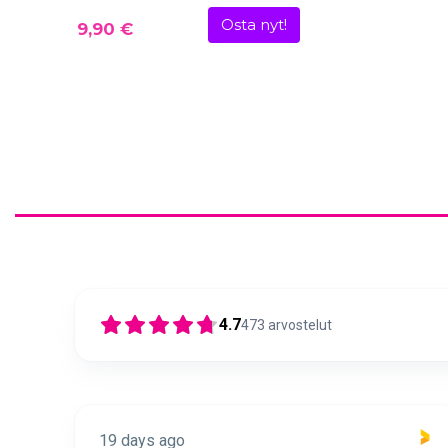
Osta nyt!
9,90 €
4.7
473
arvostelut
19 days ago