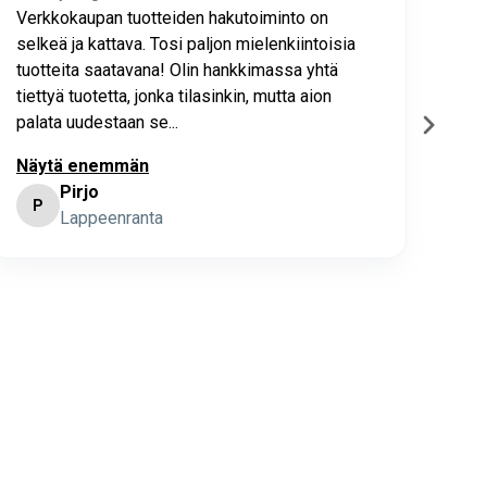
Verkkokaupan tuotteiden hakutoiminto on
Hyv
selkeä ja kattava. Tosi paljon mielenkiintoisia
asia
tuotteita saatavana! Olin hankkimassa yhtä
joho
tiettyä tuotetta, jonka tilasinkin, mutta aion
palata uudestaan se...
Näytä enemmän
Pirjo
P
K
Lappeenranta