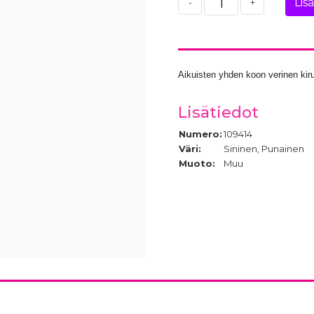
Lis
-
+
Aikuisten yhden koon verinen kiru
Lisätiedot
Numero:
109414
Väri:
Sininen, Punainen
Muoto:
Muu