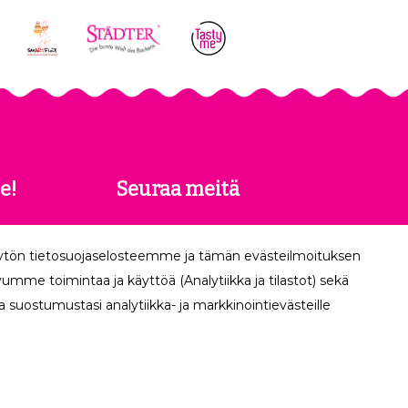
e!
Seuraa meitä
 saat
äytön tietosuojaselosteemme ja tämän evästeilmoituksen
köpostiisi.
mme toimintaa ja käyttöä (Analytiikka ja tilastot) sekä
 suostumustasi analytiikka- ja markkinointievästeille
Tilaa