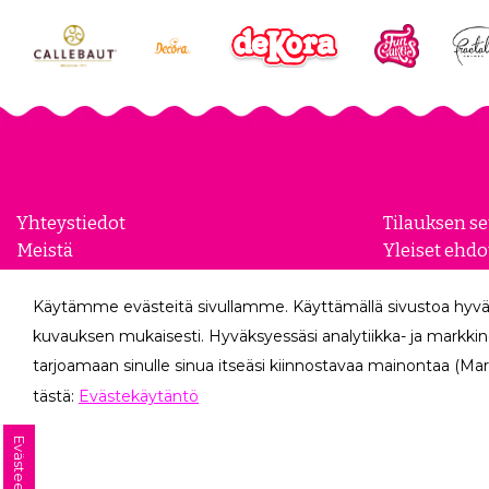
Yhteystiedot
Tilauksen s
Meistä
Yleiset ehdo
Yhteistyökumppanit
Evästeasetu
Yrityksille
Tietosuojase
Käytämme evästeitä sivullamme. Käyttämällä sivustoa hyvä
Peruutuslo
kuvauksen mukaisesti. Hyväksyessäsi analytiikka- ja markkin
tarjoamaan sinulle sinua itseäsi kiinnostavaa mainontaa (Mar
tästä:
Evästekäytäntö
Evästeet