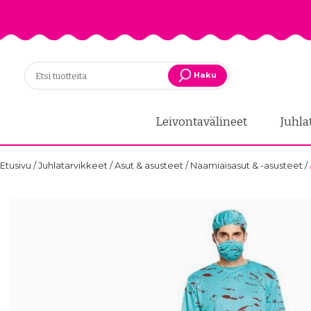
Haku
Leivontavälineet
Juhla
Etusivu
/
Juhlatarvikkeet
/
Asut & asusteet
/
Naamiaisasut & -asusteet
/