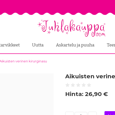
tarvikkeet
Uutta
Askartelu ja puuha
Tee
Aikuisten verinen kirurginasu
Aikuisten verin
Hinta:
26,90 €