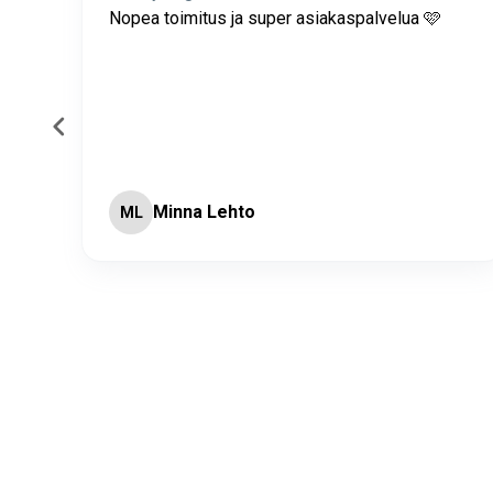
itus
Nopea toimitus ja super asiakaspalvelua 🩷
Minna Lehto
ML
Page 2 of 60