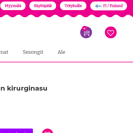
Myymälä
Käyttäjätili
Yrityksille
FI / Finland
0
mat
Sesongit
Ale
en kirurginasu