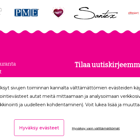
euranta
Tilaa uutiskirjeemm
t
kset
Tilaamalla uutiskirjeemme
loste
ksyt sivujen toiminnan kannalta välttämättömien evästeiden k
uusimmat edut suoraan säh
make
ointievästeet autat meitä mittaamaan ja analysoimaan verkkosivu
kkinointi ja uudelleen kohdentaminen). Voit lukea lisää ja muuttaa
Hyväksy evästeet
Hyväksy vain välttämättömät
Ota yhteyttä