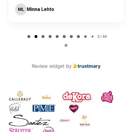
Minna Lehto
ML
Page 2 of 60
2 / 60
Review widget
by
trustmary