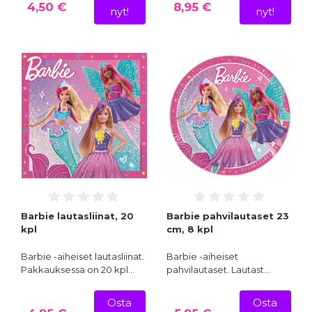
4,50 €
8,95 €
nyt!
nyt!
Barbie lautasliinat, 20
Barbie pahvilautaset 23
kpl
cm, 8 kpl
Barbie -aiheiset lautasliinat.
Barbie -aiheiset
Pakkauksessa on 20 kpl…
pahvilautaset. Lautast…
Osta
Osta