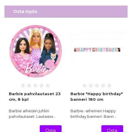
Osta myös
Barbie pahvilautaset 23
Barbie "Happy birthday"
cm, 8 kpl
banneri 180 cm
Barbie aiheisiin juhliin
Barbie -aiheinen Happy
pahvilautaset. Lautasiss…
birthday banneri. Bann…
Osta
Osta