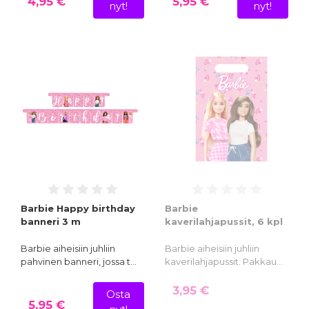
4,95 €
5,95 €
nyt!
nyt!
Barbie Happy birthday
Barbie
banneri 3 m
kaverilahjapussit, 6 kpl
Barbie aiheisiin juhliin
Barbie aiheisiin juhliin
pahvinen banneri, jossa t…
kaverilahjapussit. Pakkau…
3,95 €
Osta
5,95 €