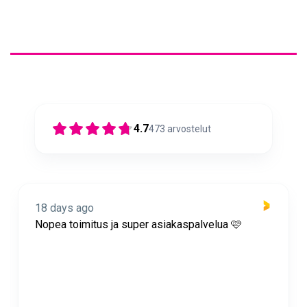
4.7
473
arvostelut
18 days ago
Nopea toimitus ja super asiakaspalvelua 🩷