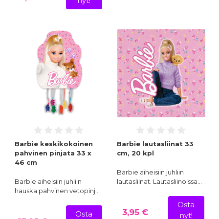
nyt!
Barbie keskikokoinen
Barbie lautasliinat 33
pahvinen pinjata 33 x
cm, 20 kpl
46 cm
Barbie aiheisiin juhliin
Barbie aiheisiin juhliin
lautasliinat. Lautasliinoissa…
hauska pahvinen vetopinj…
Osta
3,95 €
Osta
nyt!