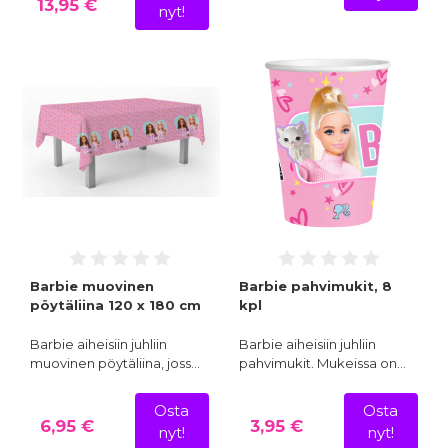
13,95 €
nyt!
Barbie muovinen
Barbie pahvimukit, 8
pöytäliina 120 x 180 cm
kpl
Barbie aiheisiin juhliin
Barbie aiheisiin juhliin
muovinen pöytäliina, joss…
pahvimukit. Mukeissa on…
Osta
Osta
6,95 €
3,95 €
nyt!
nyt!