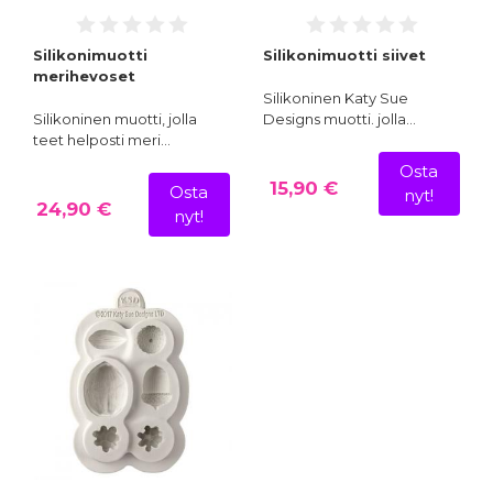
Silikonimuotti
Silikonimuotti siivet
merihevoset
Silikoninen Katy Sue
Silikoninen muotti, jolla
Designs muotti. jolla…
teet helposti meri…
Osta
15,90 €
Osta
nyt!
24,90 €
nyt!