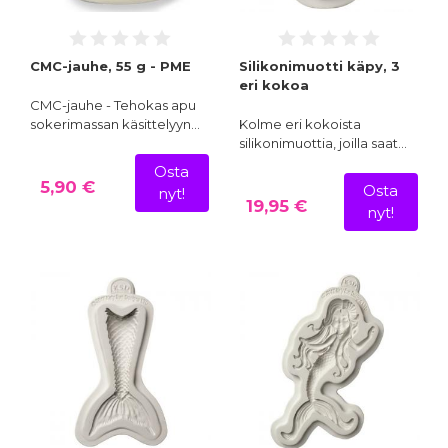
CMC-jauhe, 55 g - PME
Silikonimuotti käpy, 3
eri kokoa
CMC-jauhe - Tehokas apu
sokerimassan käsittelyyn…
Kolme eri kokoista
silikonimuottia, joilla saat…
Osta
5,90 €
Osta
nyt!
19,95 €
nyt!