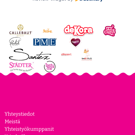
Yhteystiedot
Meistä
Yhteistyökumppanit