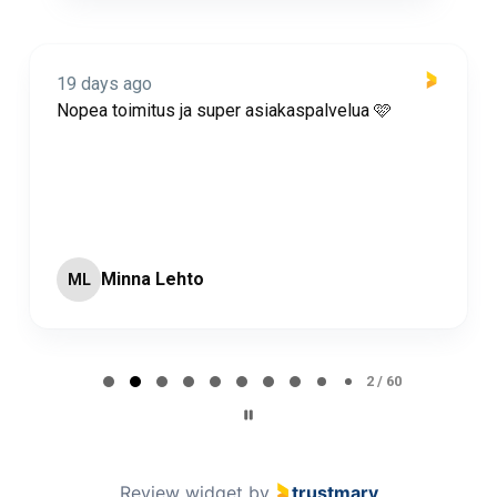
19 days ago
Nopea toimitus ja super asiakaspalvelua 🩷
Minna Lehto
ML
Page 2 of 60
2 / 60
Review widget
by
trustmary