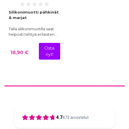
Silikonimuotti pähkinät
& marjat
Tällä silikonimuotilla saat
helposti tehtyä erilaisten…
Osta
18,90 €
nyt!
4.7
473
arvostelut