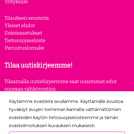
Yrityksille
Tilauksen seuranta
Yleiset ehdot
Evästeasetukset
Tietosuojaseloste
Peruutuslomake
Tilaa uutiskirjeemme!
Tilaamalla uutiskirjeemme saat uusimmat edut
suoraan sähköpostiisi.
Käytämme evästeitä sivullamme. Käyttämällä sivustoa
Tilaa
hyväksyt sivujen toiminnan kannalta välttämättömien
evästeiden käytön tietosuojaselosteemme ja tämän
Seuraa meitä
evästeilmoituksen kuvauksen mukaisesti.
Hyväksyessäsi analytiikka- ja markkinointievästeet