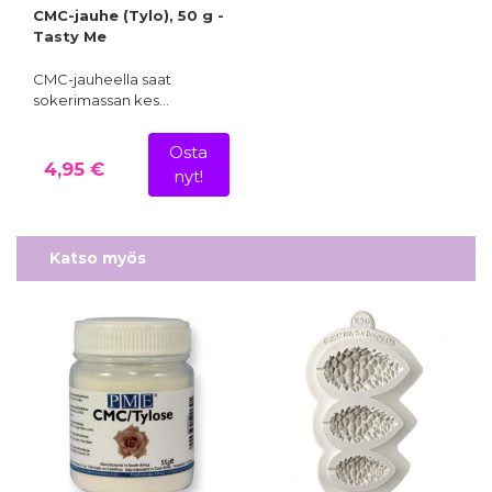
CMC-jauhe (Tylo), 50 g -
Tasty Me
CMC-jauheella saat
sokerimassan kes…
Osta
4,95 €
nyt!
Katso myös