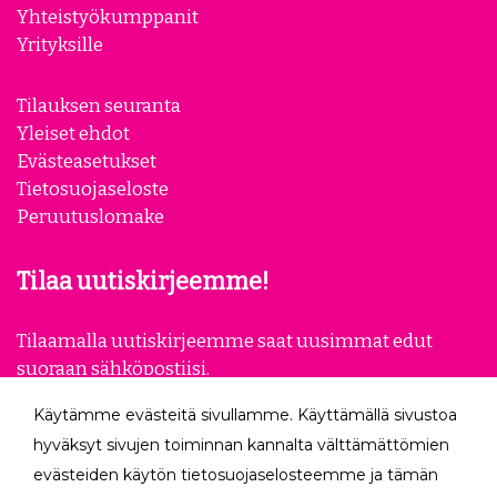
Yhteistyökumppanit
Yrityksille
Tilauksen seuranta
Yleiset ehdot
Evästeasetukset
Tietosuojaseloste
Peruutuslomake
Tilaa uutiskirjeemme!
Tilaamalla uutiskirjeemme saat uusimmat edut
suoraan sähköpostiisi.
Käytämme evästeitä sivullamme. Käyttämällä sivustoa
Tilaa
hyväksyt sivujen toiminnan kannalta välttämättömien
evästeiden käytön tietosuojaselosteemme ja tämän