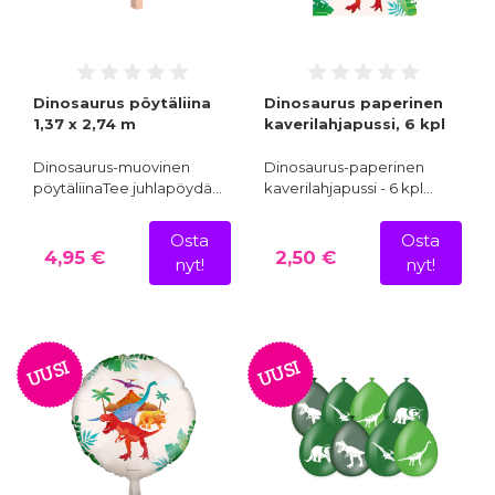
Dinosaurus pöytäliina
Dinosaurus paperinen
1,37 x 2,74 m
kaverilahjapussi, 6 kpl
Dinosaurus-muovinen
Dinosaurus-paperinen
pöytäliinaTee juhlapöydä…
kaverilahjapussi - 6 kpl…
Osta
Osta
4,95 €
2,50 €
nyt!
nyt!
UUSI
UUSI