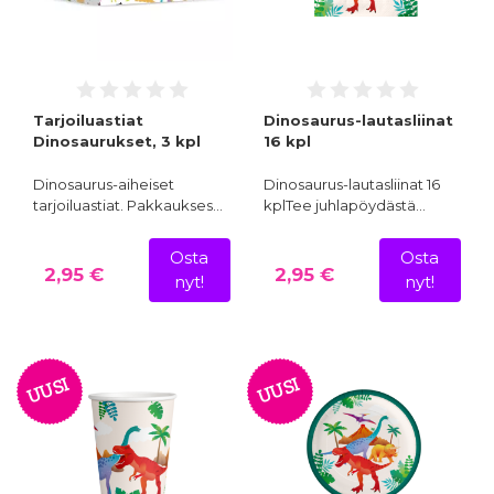
Tarjoiluastiat
Dinosaurus-lautasliinat
Dinosaurukset, 3 kpl
16 kpl
Dinosaurus-aiheiset
Dinosaurus-lautasliinat 16
tarjoiluastiat. Pakkaukses…
kplTee juhlapöydästä…
Osta
Osta
2,95 €
2,95 €
nyt!
nyt!
UUSI
UUSI