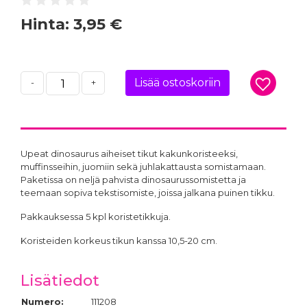
Hinta:
3,95 €
Lisää ostoskoriin
-
+
Upeat dinosaurus aiheiset tikut kakunkoristeeksi,
muffinsseihin, juomiin sekä juhlakattausta somistamaan.
Paketissa on neljä pahvista dinosaurussomistetta ja
teemaan sopiva tekstisomiste, joissa jalkana puinen tikku.
Pakkauksessa 5 kpl koristetikkuja.
Koristeiden korkeus tikun kanssa 10,5-20 cm.
Lisätiedot
Numero:
111208