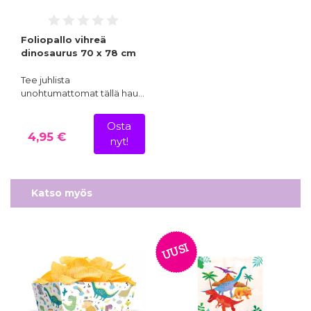
Foliopallo vihreä
dinosaurus 70 x 78 cm
Tee juhlista
unohtumattomat tällä hau…
Osta
4,95 €
nyt!
Katso myös
UUSI