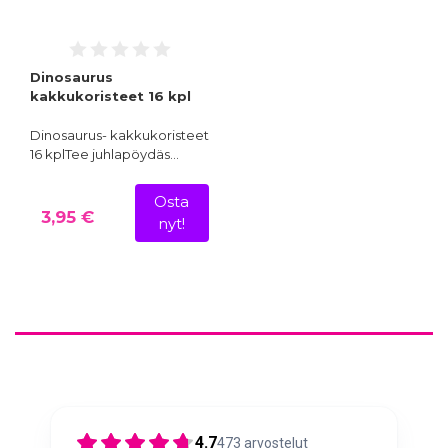
Dinosaurus
kakkukoristeet 16 kpl
Dinosaurus- kakkukoristeet
16 kplTee juhlapöydäs…
Osta
3,95 €
nyt!
4.7
473
arvostelut