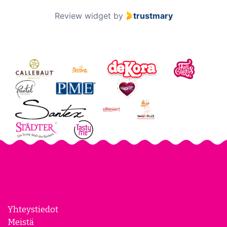
Review widget
by
trustmary
Yhteystiedot
Meistä