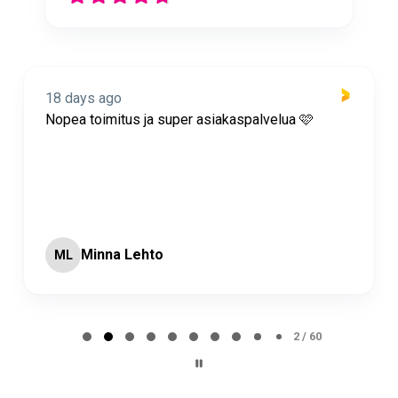
18 days ago
Nopea toimitus ja super asiakaspalvelua 🩷
Minna Lehto
ML
Page 2 of 60
2 / 60