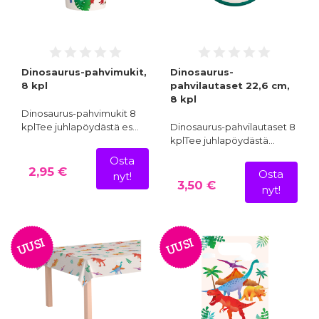
Dinosaurus-pahvimukit,
Dinosaurus-
8 kpl
pahvilautaset 22,6 cm,
8 kpl
Dinosaurus-pahvimukit 8
kplTee juhlapöydästä es…
Dinosaurus-pahvilautaset 8
kplTee juhlapöydästä…
Osta
2,95 €
Osta
nyt!
3,50 €
nyt!
UUSI
UUSI