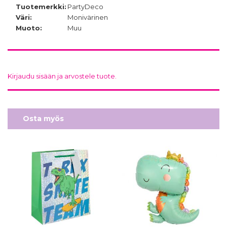
Tuotemerkki:
PartyDeco
Väri:
Monivärinen
Muoto:
Muu
Kirjaudu sisään ja arvostele tuote.
Osta myös