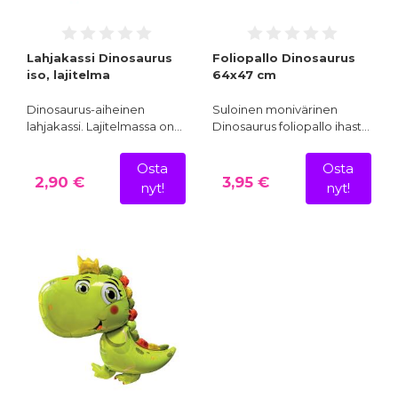
Lahjakassi Dinosaurus
Foliopallo Dinosaurus
iso, lajitelma
64x47 cm
Dinosaurus-aiheinen
Suloinen monivärinen
lahjakassi. Lajitelmassa on…
Dinosaurus foliopallo ihast…
Osta
Osta
2,90 €
3,95 €
nyt!
nyt!