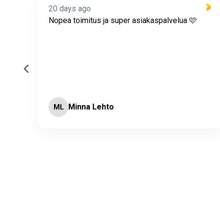
20 days ago
itus
Nopea toimitus ja super asiakaspalvelua 🩷
Minna Lehto
ML
Page 2 of 60