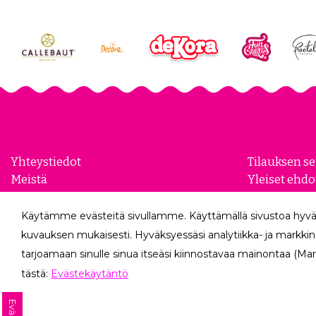
Yhteystiedot
Tilauksen s
Meistä
Yleiset ehdo
Yhteistyökumppanit
Evästeasetu
Yrityksille
Tietosuojase
Käytämme evästeitä sivullamme. Käyttämällä sivustoa hyvä
Peruutuslo
kuvauksen mukaisesti. Hyväksyessäsi analytiikka- ja markkin
tarjoamaan sinulle sinua itseäsi kiinnostavaa mainontaa (Mar
tästä:
Evästekäytäntö