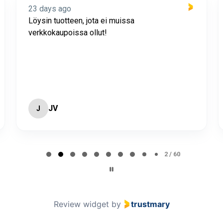
23 days ago
Löysin tuotteen, jota ei muissa
verkkokaupoissa ollut!
JV
J
2 / 60
Review widget
by
trustmary