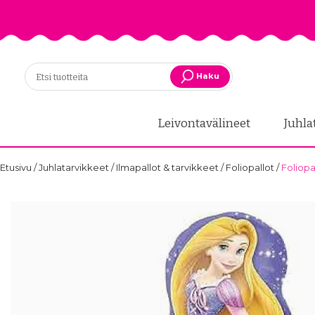
Haku
Leivontavälineet
Juhla
Etusivu
/
Juhlatarvikkeet
/
Ilmapallot & tarvikkeet
/
Foliopallot
/
Foliopa