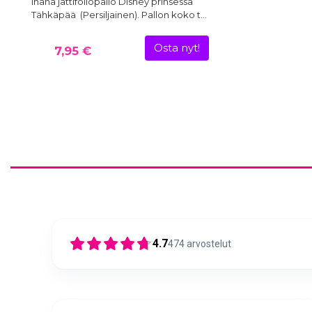
Ihana jättifoliopallo Disney prinsessa
Tähkäpää (Persiljainen). Pallon koko t…
Osta nyt!
7,95 €
4.7
474
arvostelut