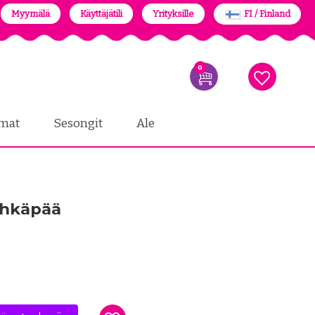
Myymälä
Käyttäjätili
Yrityksille
FI / Finland
0
mat
Sesongit
Ale
Tähkäpää