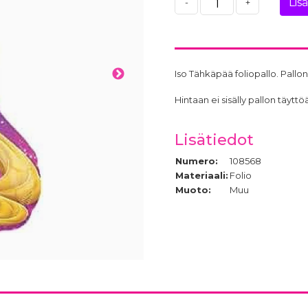
Lis
-
+
Iso Tähkäpää foliopallo. Pallon
Hintaan ei sisälly pallon täy
Lisätiedot
Numero:
108568
Materiaali:
Folio
Muoto:
Muu