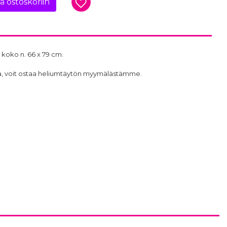
ää ostoskoriin
 koko n. 66 x 79 cm.
ttöä, voit ostaa heliumtäytön myymälästämme.