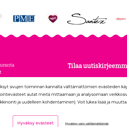
euranta
Tilaa uutiskirjeemm
t
kset
Tilaamalla uutiskirjeemme
loste
ksyt sivujen toiminnan kannalta välttämättömien evästeiden k
uusimmat edut suoraan säh
make
ointievästeet autat meitä mittaamaan ja analysoimaan verkkosivu
kkinointi ja uudelleen kohdentaminen). Voit lukea lisää ja muuttaa
Hyväksy evästeet
Hyväksy vain välttämättömät