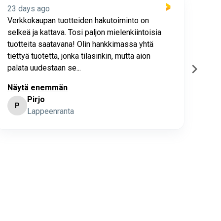
23 days ago
23 
Verkkokaupan tuotteiden hakutoiminto on
Hyv
selkeä ja kattava. Tosi paljon mielenkiintoisia
asia
tuotteita saatavana! Olin hankkimassa yhtä
joho
tiettyä tuotetta, jonka tilasinkin, mutta aion
palata uudestaan se...
Näytä enemmän
Pirjo
P
K
Lappeenranta