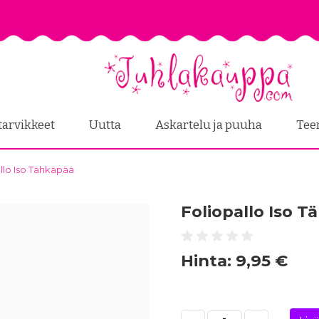
tarvikkeet
Uutta
Askartelu ja puuha
Tee
llo Iso Tähkäpää
Foliopallo Iso 
Hinta:
9,95 €