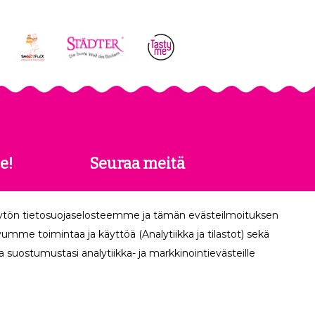
e!
Seuraa meitä
 saat
äytön tietosuojaselosteemme ja tämän evästeilmoituksen
köpostiisi.
mme toimintaa ja käyttöä (Analytiikka ja tilastot) sekä
 suostumustasi analytiikka- ja markkinointievästeille
Tilaa