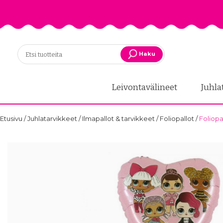
Haku
Leivontavälineet
Juhla
Etusivu
/
Juhlatarvikkeet
/
Ilmapallot & tarvikkeet
/
Foliopallot
/
Foliopa