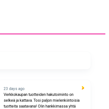
23 days ago
23 
Verkkokaupan tuotteiden hakutoiminto on
Hyv
selkeä ja kattava. Tosi paljon mielenkiintoisia
asia
tuotteita saatavana! Olin hankkimassa yhtä
joho