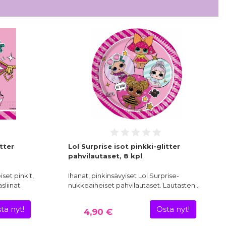
itter
Lol Surprise isot pinkki-glitter
pahvilautaset, 8 kpl
set pinkit,
Ihanat, pinkinsävyiset Lol Surprise-
sliinat.
nukkeaiheiset pahvilautaset. Lautasten…
ta nyt!
Osta nyt!
4,90 €