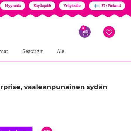
Myymälä
Käyttäjätili
Yrityksille
FI / Finland
0
mat
Sesongit
Ale
Surprise, vaaleanpunainen sydän