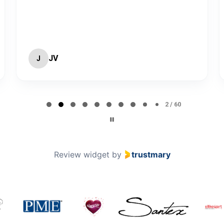
JV
J
2 / 60
Review widget
by
trustmary