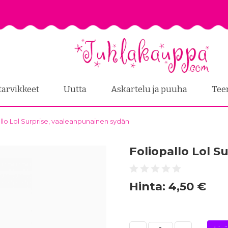
tarvikkeet
Uutta
Askartelu ja puuha
Tee
llo Lol Surprise, vaaleanpunainen sydän
Foliopallo Lol 
Hinta:
4,50 €