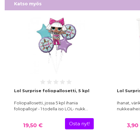
Katso myös
Lol Surprise foliopallosetti, 5 kpl
Lol Surpri
Foliopallosetti, jossa 5 kpl ihania
Ihanat, väri
foliopalloja! - 1 todella iso LOL- nukk…
nukkeaihei
Osta nyt!
19,50 €
3,90