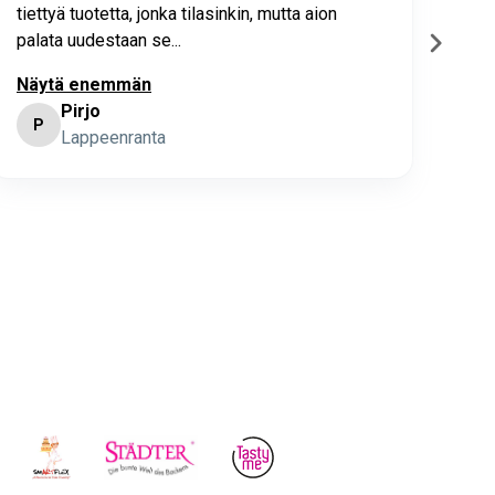
tiettyä tuotetta, jonka tilasinkin, mutta aion
palata uudestaan se...
Näytä enemmän
Pirjo
P
K
Lappeenranta