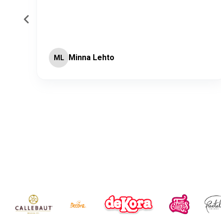
Minna Lehto
ML
Page 2 of 60