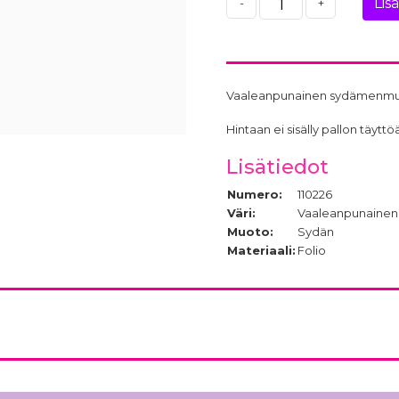
Lis
-
+
Vaaleanpunainen sydämenmuoto
Hintaan ei sisälly pallon täy
Lisätiedot
Numero:
110226
Väri:
Vaaleanpunainen
Muoto:
Sydän
Materiaali:
Folio