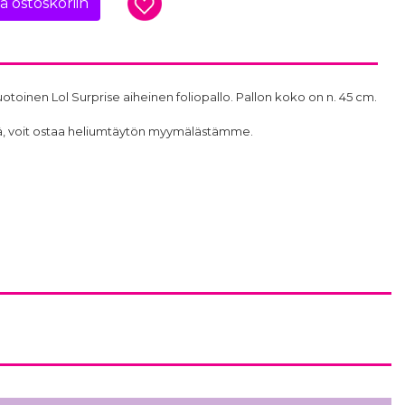
ää ostoskoriin
inen Lol Surprise aiheinen foliopallo. Pallon koko on n. 45 cm.
ttöä, voit ostaa heliumtäytön myymälästämme.