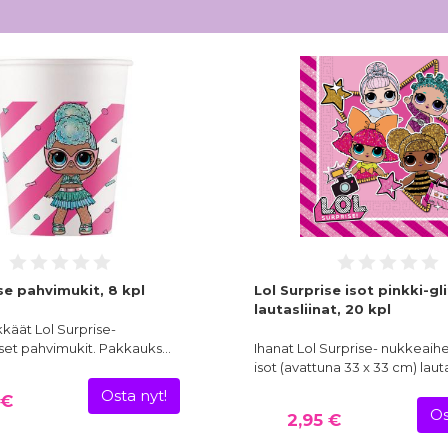
se pahvimukit, 8 kpl
Lol Surprise isot pinkki-gl
lautasliinat, 20 kpl
kkäät Lol Surprise-
set pahvimukit. Pakkauks…
Ihanat Lol Surprise- nukkeaihei
isot (avattuna 33 x 33 cm) lauta
Osta nyt!
 €
Os
2,95 €