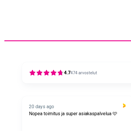
4.7
474
arvostelut
20 days ago
itus
Nopea toimitus ja super asiakaspalvelua 🩷