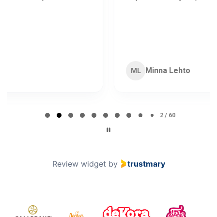
Minna Lehto
ML
Page 2 of 60
2 / 60
Review widget
by
trustmary