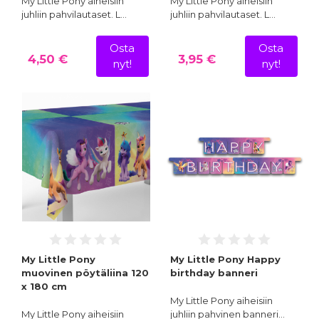
My Little Pony aiheisiin
My Little Pony aiheisiin
juhliin pahvilautaset. L…
juhliin pahvilautaset. L…
Osta
Osta
4,50 €
3,95 €
nyt!
nyt!
My Little Pony
My Little Pony Happy
muovinen pöytäliina 120
birthday banneri
x 180 cm
My Little Pony aiheisiin
My Little Pony aiheisiin
juhliin pahvinen banneri…