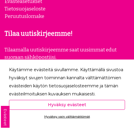
Evästeasetukset
Tietosuojaseloste
Peruutuslomake
Tilaa uutiskirjeemme!
Tilaamalla uutiskirjeemme saat uusimmat edut
suoraan sähköpostiisi.
Käytämme evästeitä sivullamme. Käyttämällä sivustoa
Tilaa
hyväksyt sivujen toiminnan kannalta välttämättömien
evästeiden käytön tietosuojaselosteemme ja tämän
Seuraa meitä
evästeilmoituksen kuvauksen mukaisesti.
Hyväksyessäsi analytiikka- ja markkinointievästeet
Hyväksy evästeet
autat meitä mittaamaan ja analysoimaan
Evästeet
Hyväksy vain välttämättömät
verkkosivumme toimintaa ja käyttöä (Analytiikka ja
Ota yhteyttä
tilastot) sekä tarjoamaan sinulle sinua itseäsi