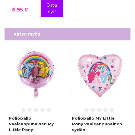
Osta
6,95 €
nyt!
Katso myös
Foliopallo
Foliopallo My Little
vaaleanpunainen My
Pony vaaleanpunainen
Little Pony
sydän