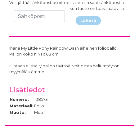
Voit jättää sähköpostiosoitteesi alle, niin saat sähköpostia
kun tuote on taas saatavilla.
Lähetä
Ihana My Little Pony Rainbow Dash aiheinen foliopallo.
Pallon koko n. 71 x 68 cm.
Hintaan ei sisälly pallon täyttöä, voit ostaa heliumtäytön
myymälästämme.
Lisätiedot
Numero:
108573
Materiaali:
Folio
Muoto:
Muu