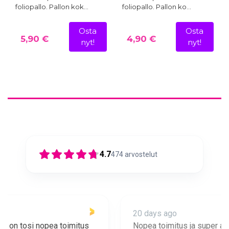
foliopallo. Pallon kok…
foliopallo. Pallon ko…
Osta
Osta
5,90 €
4,90 €
nyt!
nyt!
4.7
474
arvostelut
20 days ago
Nopea toimitus ja super asiakaspalvelua 🩷