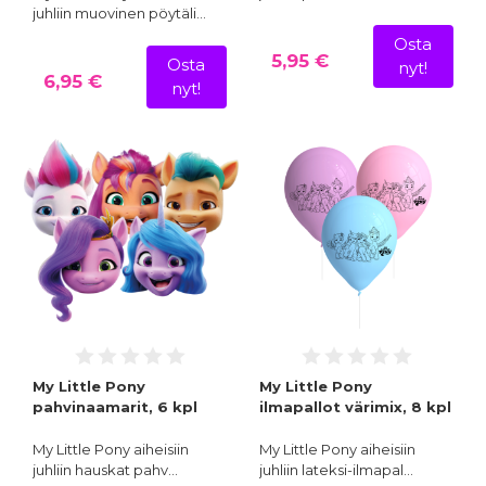
juhliin muovinen pöytäli…
Osta
5,95 €
Osta
nyt!
6,95 €
nyt!
My Little Pony
My Little Pony
pahvinaamarit, 6 kpl
ilmapallot värimix, 8 kpl
My Little Pony aiheisiin
My Little Pony aiheisiin
juhliin hauskat pahv…
juhliin lateksi-ilmapal…