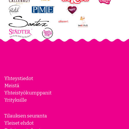
Yhteystiedot
Meistä
Yhteistyökumppanit
Yrityksille
Tilauksen seuranta
Yleiset ehdot