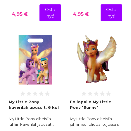
Osta
Osta
4,95 €
4,95 €
nyt!
nyt!
My Little Pony
Foliopallo My Little
kaverilahjapussit, 6 kpl
Pony "Sunny"
My Little Pony aiheisiin
My Little Pony aiheisiin
juhliin kaverilahjapussit…
juhliin iso foliopallo, jossa s…