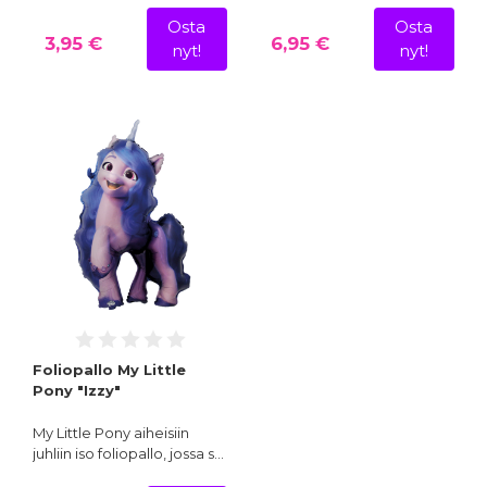
Osta
Osta
3,95 €
6,95 €
nyt!
nyt!
Foliopallo My Little
Pony "Izzy"
My Little Pony aiheisiin
juhliin iso foliopallo, jossa s…