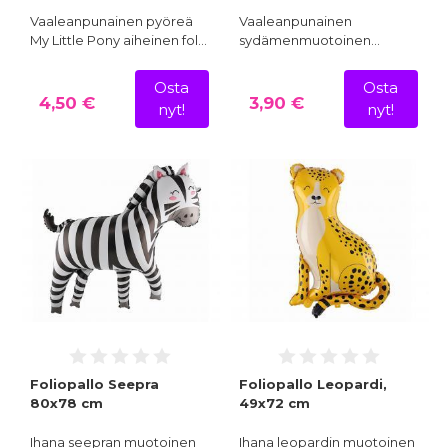
Vaaleanpunainen pyöreä
Vaaleanpunainen
My Little Pony aiheinen fol…
sydämenmuotoinen…
Osta
Osta
4,50 €
3,90 €
nyt!
nyt!
Foliopallo Seepra
Foliopallo Leopardi,
80x78 cm
49x72 cm
Ihana seepran muotoinen
Ihana leopardin muotoinen