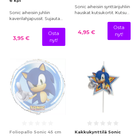
6 kpl
Sonic aiheisiin synttärijuhliin
Sonic aiheisiin juhliin
hauskat kutsukortit. Kutsu…
kaverilahjapussit. Sujauta…
Osta
4,95 €
Osta
nyt!
3,95 €
nyt!
Foliopallo Sonic 45 cm
Kakkukynttilä Sonic