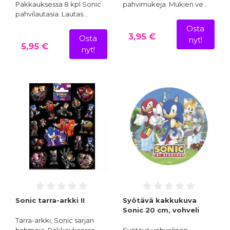
Pakkauksessa 8 kpl Sonic
pahvimukeja. Mukien ve…
pahvilautasia. Lautas…
Osta
3,95 €
Osta
nyt!
5,95 €
nyt!
Sonic tarra-arkki II
Syötävä kakkukuva
Sonic 20 cm, vohveli
Tarra-arkki, Sonic sarjan
hahmoja. Pakkauksessa…
Syötävä vohvelinen