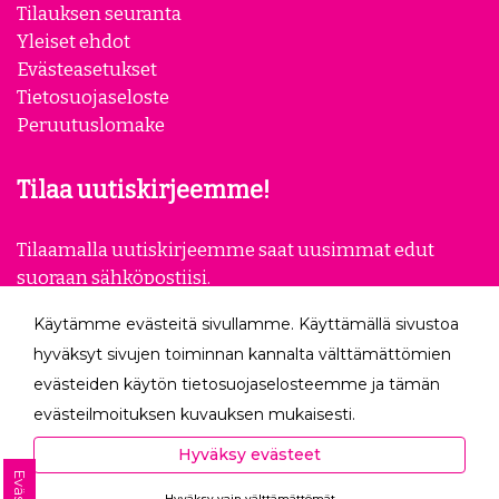
Tilauksen seuranta
Yleiset ehdot
Evästeasetukset
Tietosuojaseloste
Peruutuslomake
Tilaa uutiskirjeemme!
Tilaamalla uutiskirjeemme saat uusimmat edut
suoraan sähköpostiisi.
Käytämme evästeitä sivullamme. Käyttämällä sivustoa
Tilaa
hyväksyt sivujen toiminnan kannalta välttämättömien
evästeiden käytön tietosuojaselosteemme ja tämän
Seuraa meitä
evästeilmoituksen kuvauksen mukaisesti.
Hyväksyessäsi analytiikka- ja markkinointievästeet
Hyväksy evästeet
autat meitä mittaamaan ja analysoimaan
Hyväksy vain välttämättömät