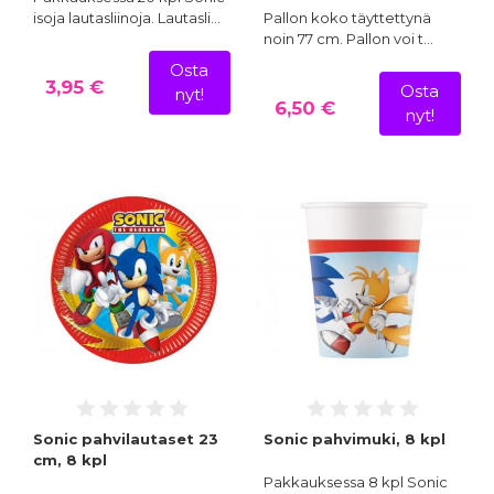
isoja lautasliinoja. Lautasli…
Pallon koko täyttettynä
noin 77 cm. Pallon voi t…
Osta
3,95 €
Osta
nyt!
6,50 €
nyt!
Sonic pahvilautaset 23
Sonic pahvimuki, 8 kpl
cm, 8 kpl
Pakkauksessa 8 kpl Sonic