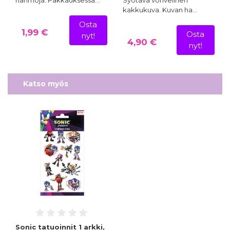
kakkukuva. Kuvan ha…
Osta
1,99 €
Osta
nyt!
4,90 €
nyt!
Katso myös
Sonic tatuoinnit 1 arkki,