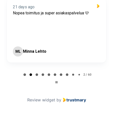
21 days ago
Nopea toimitus ja super asiakaspalvelua 🩷
Minna Lehto
ML
Page 2 of 60
2 / 60
Review widget
by
trustmary