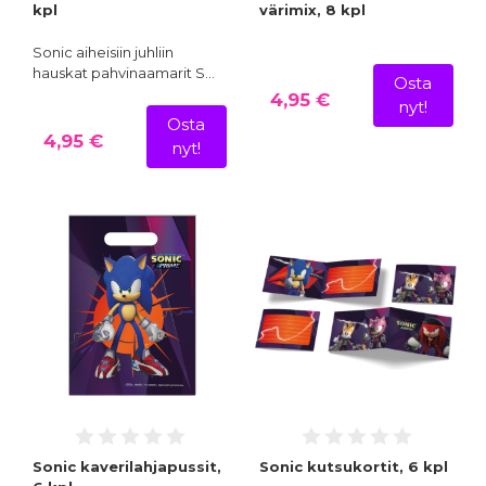
kpl
värimix, 8 kpl
Sonic aiheisiin juhliin
hauskat pahvinaamarit S…
Osta
4,95 €
nyt!
Osta
4,95 €
nyt!
Sonic kaverilahjapussit,
Sonic kutsukortit, 6 kpl