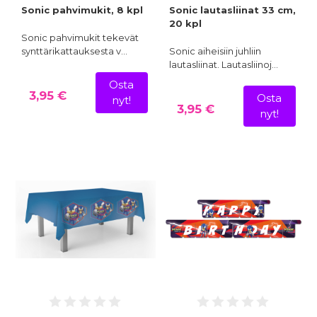
Sonic pahvimukit, 8 kpl
Sonic lautasliinat 33 cm,
20 kpl
Sonic pahvimukit tekevät
synttärikattauksesta v…
Sonic aiheisiin juhliin
lautasliinat. Lautasliinoj…
Osta
3,95 €
Osta
nyt!
3,95 €
nyt!