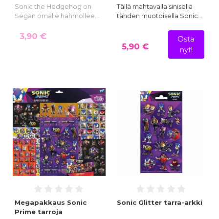
Sonic the Hedgehog on
Tällä mahtavalla sinisellä
Segan omalle hahmollee…
tähden muotoisella Sonic…
3,90 €
Osta
5,90 €
nyt!
Megapakkaus Sonic
Sonic Glitter tarra-arkki
Prime tarroja