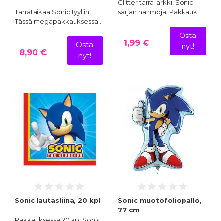
Glitter tarra-arkki, Sonic
Tarrataikaa Sonic tyyliin!
sarjan hahmoja. Pakkauk…
Tässä megapakkauksessa…
Osta
1,99 €
Osta
nyt!
8,90 €
nyt!
Sonic lautasliina, 20 kpl
Sonic muotofoliopallo,
77 cm
Pakkauksessa 20 kpl Sonic