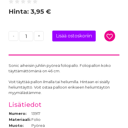
Hinta:
3,95 €
Lisää ostoskoriin
-
+
Sonic aiheisiin juhliin pyöreä foliopallo. Foliopallon koko
täyttämättömänä on 46 cm.
Voit täyttää pallon ilmalla tai heliumilla. Hintaan ei sisälly
heliumtäyttö. Voit ostaa palloon erikseen heliumtäytön
myymälästämme.
Lisätiedot
Numero:
13917
Materiaali:
Folio
Muoto:
Pyöreä