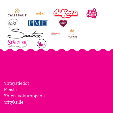
Yhteystiedot
Meistä
Yhteistyökumppanit
Yrityksille