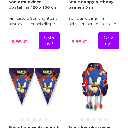
Sonic muovinen
Sonic Happy birthday
pöytäliina 120 x 180 cm
banneri 3 m
Viimeistele Sonic-synttärit
Sonic aiheisiin juhliin
näyttävällä muovisella pö…
pahvinen banneri, jossa te…
Osta
Osta
6,95 €
5,95 €
nyt!
nyt!
Sonic lippuviiribanneri 3
Sonic keskikokoinen