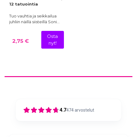
12 tatuointia
Tuo vauhtia ja seikkailua
juhliin näillä siisteillä Soni…
Osta
2,75 €
nyt!
4.7
474
arvostelut