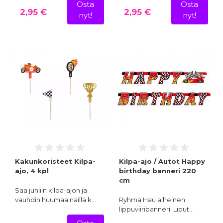
Osta
Osta
2,95 €
2,95 €
nyt!
nyt!
Kakunkoristeet Kilpa-
Kilpa-ajo / Autot Happy
ajo, 4 kpl
birthday banneri 220
cm
Saa juhliin kilpa-ajon ja
vauhdin huumaa näillä k…
Ryhmä Hau aiheinen
lippuviiribanneri. Liput…