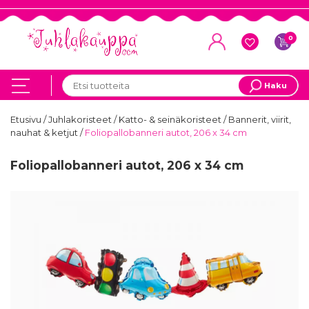
0
Haku
Etusivu
/
Juhlakoristeet
/
Katto- & seinäkoristeet
/
Bannerit, viirit,
nauhat & ketjut
/
Foliopallobanneri autot, 206 x 34 cm
Foliopallobanneri autot, 206 x 34 cm