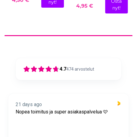
4,50 €
Osta
nyt!
4,95 €
nyt!
4.7
474
arvostelut
21 days ago
Nopea toimitus ja super asiakaspalvelua 🩷