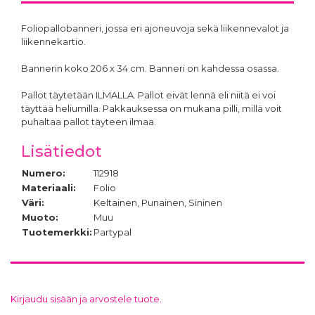
Foliopallobanneri, jossa eri ajoneuvoja sekä liikennevalot ja
liikennekartio.
Bannerin koko 206 x 34 cm. Banneri on kahdessa osassa.
Pallot täytetään ILMALLA. Pallot eivät lennä eli niitä ei voi
täyttää heliumilla. Pakkauksessa on mukana pilli, millä voit
puhaltaa pallot täyteen ilmaa.
Lisätiedot
Numero:
112918
Materiaali:
Folio
Väri:
Keltainen, Punainen, Sininen
Muoto:
Muu
Tuotemerkki:
Partypal
Kirjaudu sisään ja arvostele tuote.