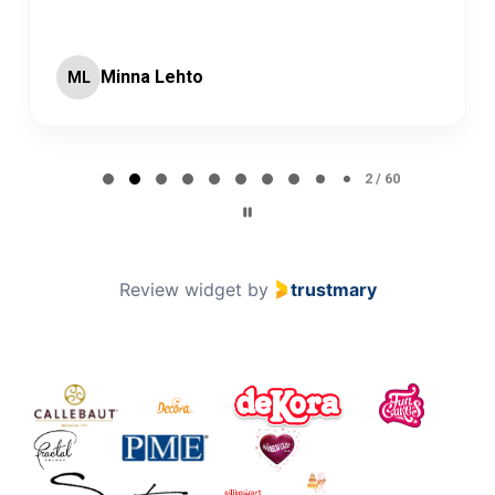
Minna Lehto
ML
Page 2 of 60
2 / 60
Review widget
by
trustmary