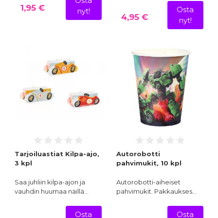
Osta
1,95 €
Osta
nyt!
4,95 €
nyt!
Tarjoiluastiat Kilpa-ajo,
Autorobotti
3 kpl
pahvimukit, 10 kpl
Saa juhliin kilpa-ajon ja
Autorobotti-aiheiset
vauhdin huumaa näillä…
pahvimukit. Pakkaukses…
Osta
Osta