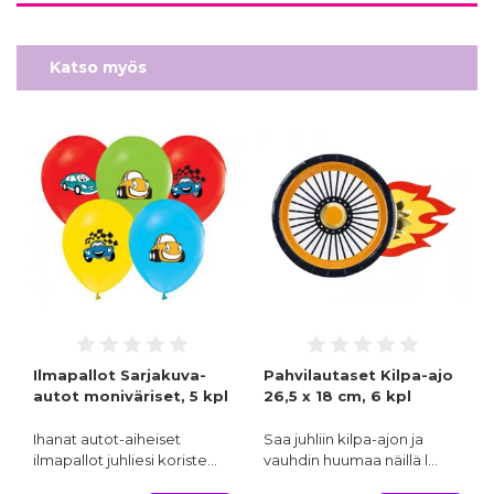
Katso myös
Ilmapallot Sarjakuva-
Pahvilautaset Kilpa-ajo
autot moniväriset, 5 kpl
26,5 x 18 cm, 6 kpl
Ihanat autot-aiheiset
Saa juhliin kilpa-ajon ja
ilmapallot juhliesi koriste…
vauhdin huumaa näillä l…