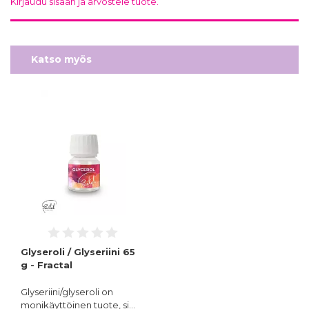
Kirjaudu sisään ja arvostele tuote.
Katso myös
Glyseroli / Glyseriini 65
g - Fractal
Glyseriini/glyseroli on
monikäyttöinen tuote, si…