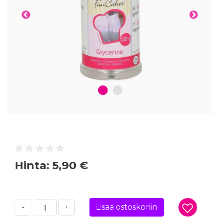
1
2
Hinta:
5,90 €
Lisää ostoskoriin
-
+