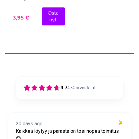
Osta
3,95 €
nyt!
4.7
474
arvostelut
20 days ago
mitus
Nopea toimitus ja super asiakaspalvelua 🩷