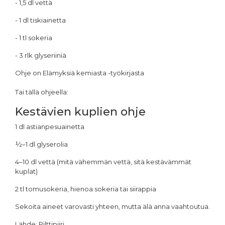
- 1,5 dl vettä
- 1 dl tiskiainetta
- 1 tl sokeria
- 3 rlk glyseriiniä
Ohje on Elämyksiä kemiasta -työkirjasta
Tai tällä ohjeella:
Kestävien kuplien ohje
1 dl astianpesuainetta
½–1 dl glyserolia
4–10 dl vettä (mitä vähemmän vettä, sitä kestävämmät
kuplat)
2 tl tomusokeria, hienoa sokeria tai siirappia
Sekoita aineet varovasti yhteen, mutta älä anna vaahtoutua.
Lähde: Pilttipiiri