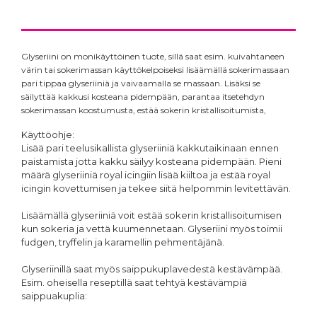
Glyseriini on monikäyttöinen tuote, sillä saat esim. kuivahtaneen
värin tai sokerimassan käyttökelpoiseksi lisäämällä sokerimassaan
pari tippaa glyseriiniä ja vaivaamalla se massaan. Lisäksi se
säilyttää kakkusi kosteana pidempään, parantaa itsetehdyn
sokerimassan koostumusta, estää sokerin kristallisoitumista,
Käyttöohje:
Lisää pari teelusikallista glyseriiniä kakkutaikinaan ennen
paistamista jotta kakku säilyy kosteana pidempään. Pieni
määrä glyseriiniä royal icingiin lisää kiiltoa ja estää royal
icingin kovettumisen ja tekee siitä helpommin levitettävän.
Lisäämällä glyseriiniä voit estää sokerin kristallisoitumisen
kun sokeria ja vettä kuumennetaan. Glyseriini myös toimii
fudgen, tryffelin ja karamellin pehmentäjänä.
Glyseriinillä saat myös saippukuplavedestä kestävämpää.
Esim. oheisella reseptillä saat tehtyä kestävämpiä
saippuakuplia: