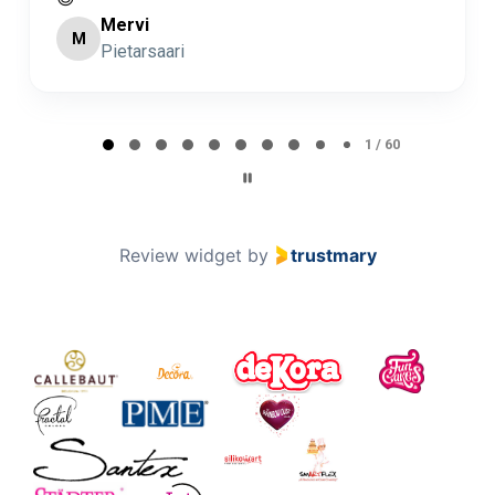
Minna Lehto
ML
Page 2 of 60
2 / 60
Review widget
by
trustmary